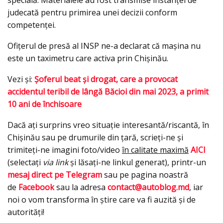
judecată pentru primirea unei decizii conform
competenței.
Ofițerul de presă al INSP ne-a declarat că mașina nu
este un taximetru care activa prin Chișinău.
Vezi și:
Șoferul beat și drogat, care a provocat
accidentul teribil de lângă Băcioi din mai 2023, a primit
10 ani de închisoare
Dacă ați surprins vreo situație interesantă/riscantă, în
Chișinău sau pe drumurile din țară, scrieți-ne și
trimiteți-ne imagini foto/video
în calitate maximă
AICI
(selectați
via link
și lăsați-ne linkul generat), printr-un
mesaj direct pe Telegram
sau pe pagina noastră
de
Facebook
sau la adresa
contact@autoblog.md
, iar
noi o vom transforma în știre care va fi auzită și de
autorități!