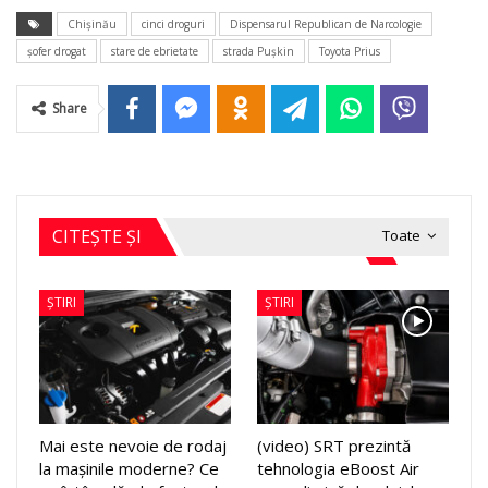
Chișinău
cinci droguri
Dispensarul Republican de Narcologie
șofer drogat
stare de ebrietate
strada Pușkin
Toyota Prius
Share
CITEȘTE ȘI
Toate
ȘTIRI
ȘTIRI
Mai este nevoie de rodaj
(video) SRT prezintă
la mașinile moderne? Ce
tehnologia eBoost Air