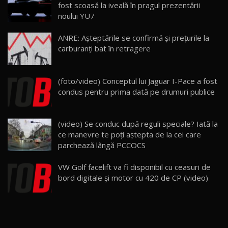
fost scoasă la iveală în pragul prezentării
26:59
22
noului YU7
Lynk & Co 01 / Test Drive AutoBlog.MD
ANRE: Așteptările se confirmă și prețurile la
25:19
23
carburanți bat în retragere
ZEEKR 009: Cel mai Performant și Confortabil
(foto/video) Conceptul lui Jaguar I-Pace a fost
Van Electric Testat în Moldova / AutoBlog.MD
24
condus pentru prima dată pe drumuri publice
26:38
Land Rover Defender OCTA Edition One: Cel
(video) Se conduc după reguli speciale? Iată la
mai Exclusiv și Puternic Defender Testat în
25
32:21
Moldova
ce manevre te poți aștepta de la cei care
parchează lângă PCCOCS
Porsche 911 Spirit 70 / Test Drive
AutoBlog.MD
26
VW Golf facelift va fi disponibil cu ceasuri de
10:57
bord digitale şi motor cu 420 de CP (video)
Test Drive: Noile modele FENDT! Cum e să
conduci un tractor?!
27
22:49