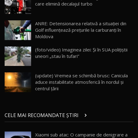
13:10
care elimină decalajul turbo
Lotus Eletre R / Test Drive AutoBlog.MD
20:06
17
ANRE: Detensionarea relativă a situației din
Golf influențează prețurile la carburanți în
Moldova
Va fi modelul nr.1 BYD în Moldova? BYD Seal U
DM-i / Test Drive AutoBlog.MD
18
(foto/video) Imaginea zilei: Și în SUA polițiștii
30:08
uneori „stau în tufari”
Noul Geely EX5 EM-i care a cucerit Moldova
înainte să ajungă în showroom / Test Drive
19
23:36
AutoBlog.MD
(update) Vremea se schimbă brusc: Canicula
aduce instabilitate atmosferică în nordul și
Noul ZEEKR 7X / Test Drive AutoBlog.MD
centrul țării
29:08
20
Micul BYD Dolphin Surf / Test Drive
CELE MAI RECOMANDATE ȘTIRI
AutoBlog.MD
21
16:59
Xiaomi sub atac: O campanie de denigrare a
Noua Mazda 6e / Test Drive AutoBlog.MD