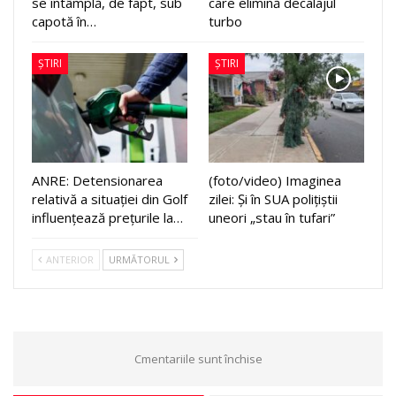
se întâmplă, de fapt, sub
care elimină decalajul
capotă în…
turbo
ȘTIRI
ȘTIRI
ANRE: Detensionarea
(foto/video) Imaginea
relativă a situației din Golf
zilei: Și în SUA polițiștii
influențează prețurile la…
uneori „stau în tufari”
ANTERIOR
URMĂTORUL
Cmentariile sunt închise