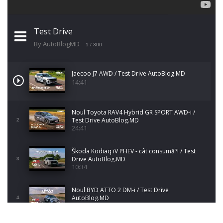
Test Drive
By AutoBlogMD
1
/ 300
Jaecoo J7 AWD / Test Drive AutoBlog.MD
14:41
Noul Toyota RAV4 Hybrid GR SPORT AWD-i /
Test Drive AutoBlog.MD
2
24:41
Škoda Kodiaq iV PHEV - cât consumă?! / Test
Drive AutoBlog.MD
3
10:34
Noul BYD ATTO 2 DM-i / Test Drive
AutoBlog.MD
4
17:35