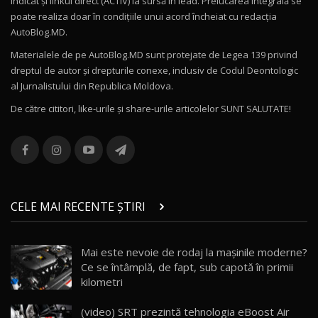
indicat și linkul direct (ACTIV) la sursă în lead. Prelucarea integrală se
poate realiza doar în condițiile unui acord încheiat cu redacţia
Noul Volvo ES90 / Test Drive AutoBlog.MD
AutoBlog.MD.
27:58
11
Materialele de pe AutoBlog.MD sunt protejate de Legea 139 privind
dreptul de autor și drepturile conexe, inclusiv de Codul Deontologic
Noul MG HS / Test Drive AutoBlog.MD
al Jurnalistului din Republica Moldova.
16:48
12
De către cititori, like-urile şi share-urile articolelor SUNT SALUTATE!
ROX 01: Test drive cu noul SUV chinezesc care
combină aventura cu luxul / AutoBlog.MD
13
36:08
ZEEKR 9X în Moldova: Am condus gigantul
chinez care face lumea să se întoarcă după el
14
CELE MAI RECENTE ȘTIRI
17:27
/ AutoBlog.MD
Noua Mazda CX-5 / Test Drive AutoBlog.MD
Mai este nevoie de rodaj la mașinile moderne?
14:37
15
Ce se întâmplă, de fapt, sub capotă în primii
kilometri
Cum merge? Škoda Octavia 4×4 DSG facelift //
AutoBlogMD
(video) SRT prezintă tehnologia eBoost Air
16