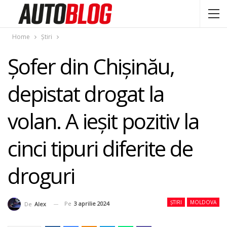
Home
Știri
Șofer din Chișinău,
depistat drogat la
volan. A ieșit pozitiv la
cinci tipuri diferite de
droguri
ȘTIRI
MOLDOVA
Pe
3 aprilie 2024
De
Alex