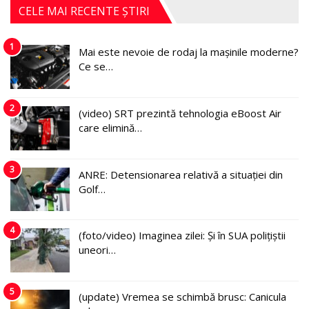
CELE MAI RECENTE ȘTIRI
1
Mai este nevoie de rodaj la mașinile moderne?
Ce se…
2
(video) SRT prezintă tehnologia eBoost Air
care elimină…
3
ANRE: Detensionarea relativă a situației din
Golf…
4
(foto/video) Imaginea zilei: Și în SUA polițiștii
uneori…
5
(update) Vremea se schimbă brusc: Canicula