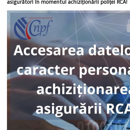
asigurători în momentul achiziționării poliței RCA!