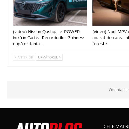
(video) Nissan Qashqai e-POWER
(video) Noul MPV 
intră în Cartea Recordurilor Guinness
aparat de cafea in
după distanța…
ferește…
ANTERIOR
URMĂTORUL
Cmentariile
CELE MAI 