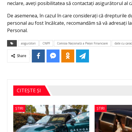
neclare, aveți posibilitatea să contactați asigurătorul al 
De asemenea, în cazul în care considerați că drepturile 
personal au fost încălcate, recomandăm să vă adresați la
Personal.
asigurători
CNPF
Comisia Națională a Pieței Financiare
date cu cara
Share
CITEȘTE ȘI
ȘTIRI
ȘTIRI