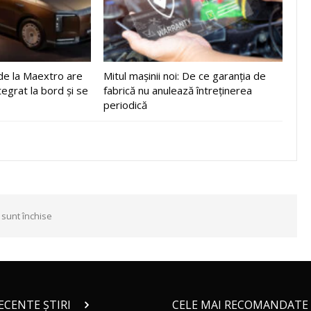
de la Maextro are
Mitul mașinii noi: De ce garanția de
tegrat la bord și se
fabrică nu anulează întreținerea
periodică
 sunt închise
RECENTE ȘTIRI
CELE MAI RECOMANDATE 