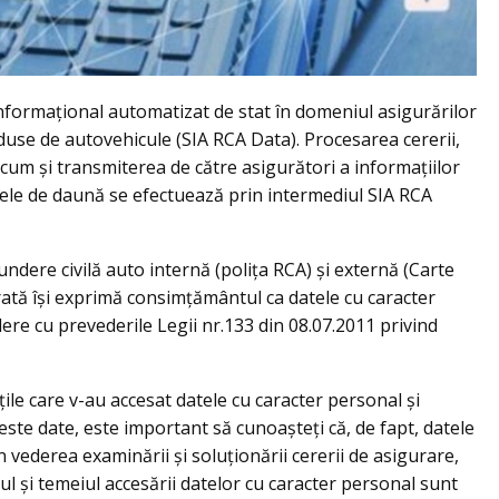
nformațional automatizat de stat în domeniul asigurărilor
use de autovehicule (SIA RCA Data). Procesarea cererii,
ecum și transmiterea de către asigurători a informațiilor
rele de daună se efectuează prin intermediul SIA RCA
pundere civilă auto internă (polița RCA) și externă (Carte
ată își exprimă consimțământul ca datele cu caracter
ere cu prevederile Legii nr.133 din 08.07.2011 privind
țile care v-au accesat datele cu caracter personal și
ste date, este important să cunoașteți că, de fapt, datele
 vederea examinării și soluționării cererii de asigurare,
ul și temeiul accesării datelor cu caracter personal sunt