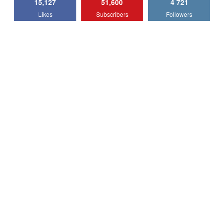
15,127
51,600
4 721
Lotus Emira Turbo SE / Test Drive
Likes
Subscribers
Followers
AutoBlog.MD
7
24:06
Noul Škoda Kodiaq RS / Test Drive
AutoBlog.MD în premieră națională
8
15:08
Noul Geely EX2 / Test Drive AutoBlog.MD
15:22
9
Mercedes-AMG E 53 HYBRID 4MATIC+ /
Test Drive AutoBlog.MD
10
16:27
Noul Volvo ES90 / Test Drive AutoBlog.MD
27:58
11
Noul MG HS / Test Drive AutoBlog.MD
16:48
12