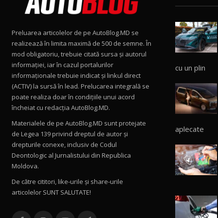
Preluarea articolelor de pe AutoBlog.MD se
realizează în limita maximă de 500 de semne. În
mod obligatoriu, trebuie citată sursa și autorul
informației, iar în cazul portalurilor
cu un plin
informaționale trebuie indicat și linkul direct
(ACTIV) la sursă în lead. Prelucarea integrală se
poate realiza doar în condițiile unui acord
încheiat cu redacţia AutoBlog.MD.
Materialele de pe AutoBlog.MD sunt protejate
aplecate
de Legea 139 privind dreptul de autor și
drepturile conexe, inclusiv de Codul
Deontologic al Jurnalistului din Republica
Moldova.
De către cititori, like-urile şi share-urile
articolelor SUNT SALUTATE!