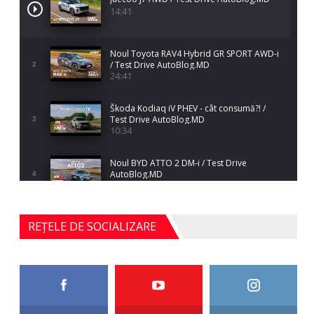
14:41
Noul Toyota RAV4 Hybrid GR SPORT AWD-i
/ Test Drive AutoBlog.MD
2
24:41
Škoda Kodiaq iV PHEV - cât consumă?! /
Test Drive AutoBlog.MD
3
10:34
Noul BYD ATTO 2 DM-i / Test Drive
AutoBlog.MD
4
17:35
Noul Mercedes-Benz S-Class facelift (S 580
REȚELE DE SOCIALIZARE
4MATIC V223) / Test Drive AutoBlog.MD
5
27:33
HAVAL H5 / Test Drive AutoBlog.MD
11:58
6