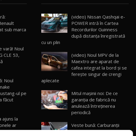
30:08
ră:
(video) Nissan Qashqai e-
Noul Geely EX5 EM-i care a cucerit
Renault
POWER intră în Cartea
Moldova înainte să ajungă în showroom /
19
23:36
Test Drive AutoBlog.MD
at sub marca
Recordurilor Guinness
după distanța înregistrată
Noul ZEEKR 7X / Test Drive AutoBlog.MD
cu un plin
29:08
20
e vară! Noul
 CLE 53,
(video) Noul MPV de la
mă
Maextro are aparat de
Micul BYD Dolphin Surf / Test Drive
cafea integrat la bord și se
AutoBlog.MD
21
ferește singur de crengi
16:59
ă: Noul
aplecate
Snake
Noua Mazda 6e / Test Drive AutoBlog.MD
ustang-ul pe
Mitul mașinii noi: De ce
26:59
22
a făcut
garanția de fabrică nu
anulează întreținerea
periodică
Lynk & Co 01 / Test Drive AutoBlog.MD
25:19
23
a ajuns la
ronele ar
Veste bună: Carburanții
toată ziua în
încep să se ieftinească în