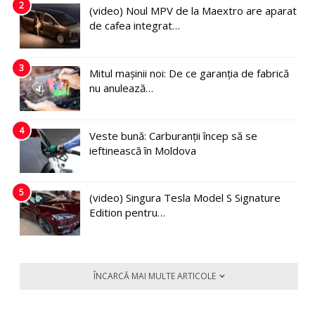
2
(video) Noul MPV de la Maextro are aparat
de cafea integrat…
3
Mitul mașinii noi: De ce garanția de fabrică
nu anulează…
4
Veste bună: Carburanții încep să se
ieftinească în Moldova
5
(video) Singura Tesla Model S Signature
Edition pentru…
ÎNCARCĂ MAI MULTE ARTICOLE