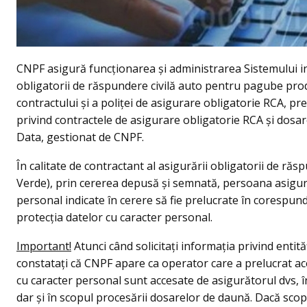
CNPF asigură funcționarea și administrarea Sistemului i
obligatorii de răspundere civilă auto pentru pagube prod
contractului și a poliței de asigurare obligatorie RCA, pr
privind contractele de asigurare obligatorie RCA și dosa
Data, gestionat de CNPF.
În calitate de contractant al asigurării obligatorii de răs
Verde), prin cererea depusă și semnată, persoana asigur
personal indicate în cerere să fie prelucrate în corespund
protecția datelor cu caracter personal.
Important!
Atunci când solicitați informația privind entită
constatați că CNPF apare ca operator care a prelucrat ace
cu caracter personal sunt accesate de asigurătorul dvs, în
dar și în scopul procesării dosarelor de daună. Dacă scop