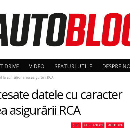
T DRIVE
VIDEO
SFATURI UTILE
DESPRE NO
l la achiziționarea asigurării RCA
cesate datele cu caracter
ea asigurării RCA
ȘTIRI
CURIOZITĂȚI
MOLDOVA