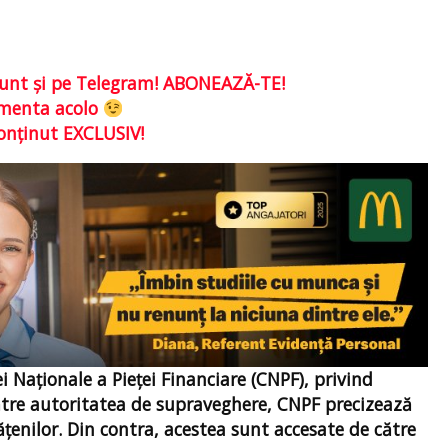
e sunt şi pe Telegram! ABONEAZĂ-TE!
comenta acolo
conţinut EXCLUSIV!
i Naționale a Pieței Financiare (CNPF), privind
către autoritatea de supraveghere, CNPF precizează
ățenilor. Din contra, acestea sunt accesate de către