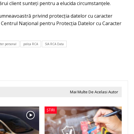
cărui client sunteți pentru a elucida circumstanțele.
dumneavoastră privind protecția datelor cu caracter
 Centrul Național pentru Protecția Datelor cu Caracter
cter personal
polița RCA
SIA RCA Data
Mai Multe De Acelasi Autor
ȘTIRI