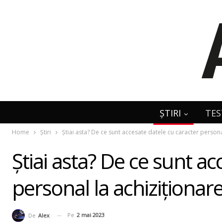
ȘTIRI
TES
Home
Știri
Ştiai asta? De ce sunt accesate datele cu caracter persona
Ştiai asta? De ce sunt ac
personal la achiziționar
Pe
2 mai 2023
De
Alex