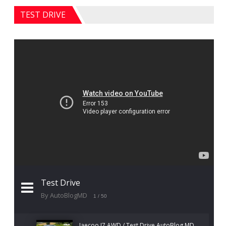
TEST DRIVE
Test Drive
By AutoBlogMD
1
/ 50
Jaecoo J7 AWD / Test Drive AutoBlog.MD