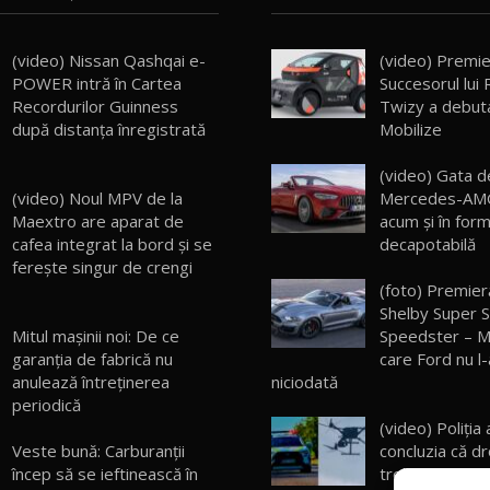
(video) Nissan Qashqai e-
(video) Premie
POWER intră în Cartea
Succesorul lui 
Recordurilor Guinness
Twizy a debut
după distanța înregistrată
Mobilize
(video) Gata d
(video) Noul MPV de la
Mercedes-AMG
Maextro are aparat de
acum și în for
cafea integrat la bord și se
decapotabilă
ferește singur de crengi
(foto) Premier
Shelby Super 
Mitul mașinii noi: De ce
Speedster – M
garanția de fabrică nu
care Ford nu l-
anulează întreținerea
niciodată
periodică
(video) Poliția 
Veste bună: Carburanții
concluzia că d
încep să se ieftinească în
trebui ridicate 