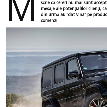
M
scrie că cereri nu mai sunt accept
mesaje ale potențialilor clienţi, c
din urmă au “dat vina” pe producă
comenzi.