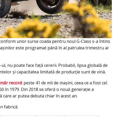
r conform unor surse coada pentru noul G-Class s-a întins
maşinilor este programat până în al patrulea trimestru al
, nu poate face față cererii. Probabil, lipsa globală de
elor și capacitatea limitată de producție sunt de vină.
umăr record
: peste 41 de mii de mașini, ceea ce a fost cel
60 în 1979. Din 2018 se oferă o nouă generaţie a
tă care ar putea debuta chiar în acest an.
n fabrică.