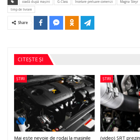
coadă după maşini
G-Class
încetare preluare comenzi
Magna Steyr
timp de livrare
Share
CITEȘTE ȘI
ȘTIRI
ȘTIRI
Mai este nevoie de rodaj la mașinile
(video) SRT prezin