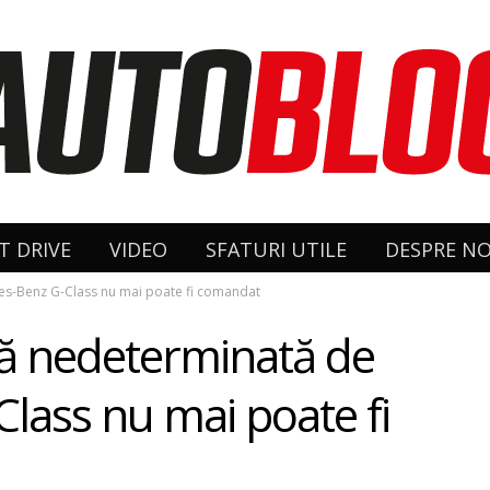
T DRIVE
VIDEO
SFATURI UTILE
DESPRE NO
es-Benz G-Class nu mai poate fi comandat
dă nedeterminată de
lass nu mai poate fi