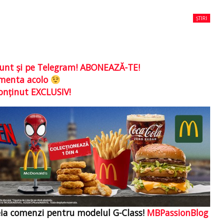
ȘTIRI
e sunt şi pe Telegram! ABONEAZĂ-TE!
comenta acolo
conţinut EXCLUSIV!
eia comenzi pentru modelul G-Class!
MBPassionBlog