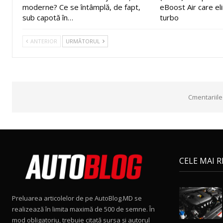
moderne? Ce se întâmplă, de fapt,
eBoost Air care el
sub capotă în…
turbo
ANTERIOR
URMĂTORUL
Cmentariile
CELE MAI 
Preluarea articolelor de pe AutoBlog.MD se
realizează în limita maximă de 500 de semne. În
mod obligatoriu, trebuie citată sursa și autorul