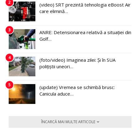
2
(video) SRT prezintă tehnologia eBoost Air
care elimină…
3
ANRE: Detensionarea relativă a situației din
Golf…
4
(foto/video) Imaginea zilei: Și în SUA
polițiștii uneori…
5
(update) Vremea se schimbă brusc:
Canicula aduce…
ÎNCARCĂ MAI MULTE ARTICOLE