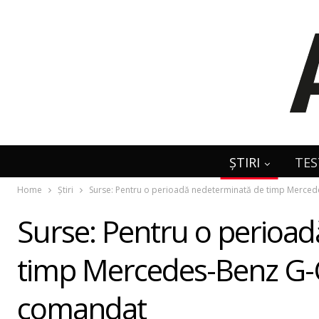
ȘTIRI
TES
Home
Știri
Surse: Pentru o perioadă nedeterminată de timp Merced
Surse: Pentru o perioa
timp Mercedes-Benz G-C
comandat