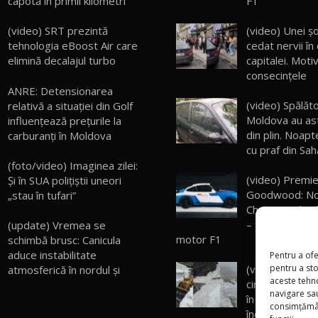
capotă în primii kilometri
F1
(video) SRT prezintă
(video) Unei şo
tehnologia eBoost Air care
cedat nervii în
elimină decalajul turbo
capitalei. Motiv
consecințele
ANRE: Detensionarea
(video) Spălător
relativă a situației din Golf
Moldova au astă
influențează prețurile la
din plin. Noapt
carburanți în Moldova
cu praf din Sah
(foto/video) Imaginea zilei:
(video) Premie
Și în SUA polițiștii uneori
Goodwood: No
„stau în tufari”
Championship 
– trei mașini s
(update) Vremea se
motor F1
schimbă brusc: Canicula
aduce instabilitate
Pentru a ofe
pentru a st
(video) Uimito
atmosferică în nordul și
aceste tehn
circulă pe Tra
navigare sau
în aceste zile, 
consimțămân
început de var