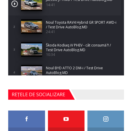
14:41
Noul Toyota RAV4 Hybrid GR SPORT AWD-i
/ Test Drive AutoBlog.MD
2
24:41
Škoda Kodiaq iV PHEV - cât consumă?! /
Test Drive AutoBlog.MD
3
10:34
Noul BYD ATTO 2 DM-i / Test Drive
AutoBlog.MD
4
17:35
Noul Mercedes-Benz S-Class facelift (S 580
REȚELE DE SOCIALIZARE
4MATIC V223) / Test Drive AutoBlog.MD
5
27:33
HAVAL H5 / Test Drive AutoBlog.MD
11:58
6