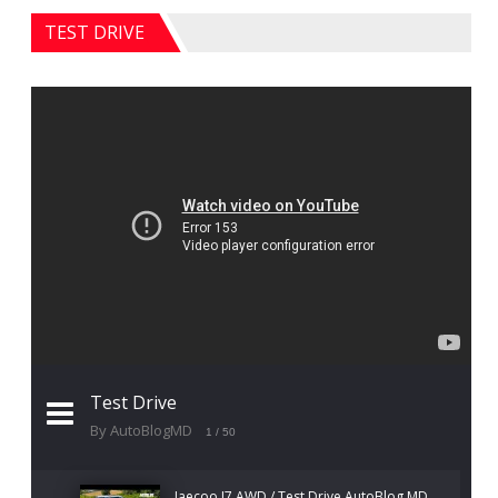
TEST DRIVE
Test Drive
By AutoBlogMD
1
/ 50
Jaecoo J7 AWD / Test Drive AutoBlog.MD