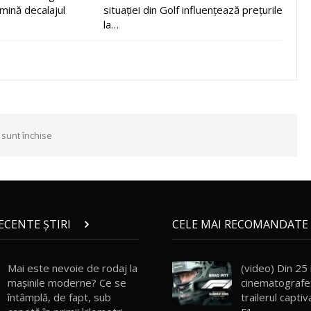
imină decalajul
situației din Golf influențează prețurile
la…
 sunt închise
RECENTE ȘTIRI
CELE MAI RECOMANDATE 
Mai este nevoie de rodaj la
(video) Din 25 
mașinile moderne? Ce se
cinematografe.
întâmplă, de fapt, sub
trailerul captiv