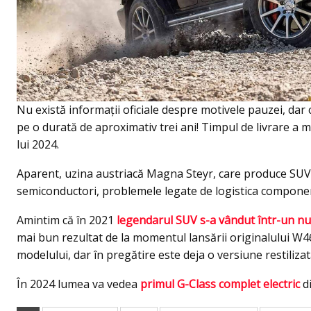
Nu există informații oficiale despre motivele pauzei, da
pe o durată de aproximativ trei ani! Timpul de livrare a 
lui 2024.
Aparent, uzina austriacă Magna Steyr, care produce SUV-ul
semiconductori, problemele legate de logistica component
Amintim că în 2021
legendarul SUV s-a vândut într-un n
mai bun rezultat de la momentul lansării originalului W4
modelului, dar în pregătire este deja o versiune restiliza
În 2024 lumea va vedea
primul G-Class complet electric
di