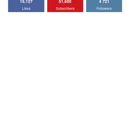
15,127
51,600
4 721
Lotus Emira Turbo SE / Test Drive
Likes
Subscribers
Followers
AutoBlog.MD
7
24:06
Noul Škoda Kodiaq RS / Test Drive
AutoBlog.MD în premieră națională
8
15:08
Noul Geely EX2 / Test Drive AutoBlog.MD
15:22
9
Mercedes-AMG E 53 HYBRID 4MATIC+ /
Test Drive AutoBlog.MD
10
16:27
Noul Volvo ES90 / Test Drive AutoBlog.MD
27:58
11
Noul MG HS / Test Drive AutoBlog.MD
16:48
12