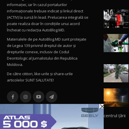
informației, iar în cazul portalurilor
informaționale trebuie indicat și linkul direct
(ACTIV) la sursă în lead. Prelucarea integrală se
poate realiza doar în condițiile unui acord
încheiat cu redacţia AutoBlog.MD.
Materialele de pe AutoBlog.MD sunt protejate
de Legea 139 privind dreptul de autor și
drepturile conexe, inclusiv de Codul
Deontologic al Jurnalistului din Republica
Moldova.
De către cititori, like-urile şi share-urile
articolelor SUNT SALUTATE!
×
centrul țării