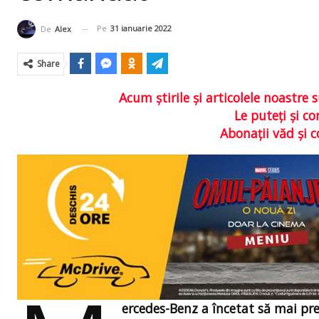
Pe
31 ianuarie 2022
De
Alex
Share
Acum ştirile şi articolele noastr
Le puteţi şi 
Abonaţii văd şi 
ercedes-Benz a încetat să mai pr