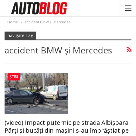
Home
accident BMW şi Mercedes
navigare Tag
accident BMW şi Mercedes
ȘTIRI
(video) Impact puternic pe strada Albişoara.
Părţi şi bucăţi din maşini s-au împrăștiat pe