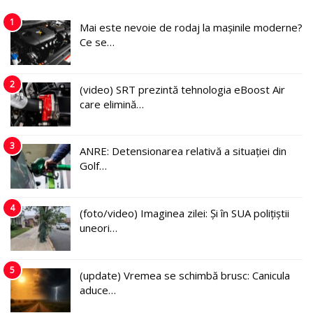
1
Mai este nevoie de rodaj la mașinile moderne?
Ce se…
2
(video) SRT prezintă tehnologia eBoost Air
care elimină…
3
ANRE: Detensionarea relativă a situației din
Golf…
4
(foto/video) Imaginea zilei: Și în SUA polițiștii
uneori…
5
(update) Vremea se schimbă brusc: Canicula
aduce…