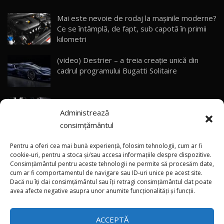
23:05
Mai este nevoie de rodaj la mașinile moderne?
Ce se întâmplă, de fapt, sub capotă în primii
ZEEKR 9X - PRIMUL TEST DRIVE ÎN ROMÂNĂ!
CUM SE CONDUCE?
29
kilometri
33:40
(video) Destrier – a treia creație unică din
Primele impresii despre BYD Seal U DM-i,
cadrul programului Bugatti Solitaire
Sealion 7 și Seal 5 DM-i / Test Drive
30
10:58
AutoBlog.MD
(video) SRT prezintă tehnologia eBoost Air
Noua Toyota Corolla Cross facelift / Test Drive
Administrează
care elimină decalajul turbo
AutoBlog.MD
31
13:56
consimțământul
ANRE: Detensionarea relativă a situației din
Noul Volvo EX90 / Test Drive AutoBlog.MD
Pentru a oferi cea mai bună experiență, folosim tehnologii, cum ar fi
32:06
32
Golf influențează prețurile la carburanți în
cookie-uri, pentru a stoca și/sau accesa informațiile despre dispozitive.
Consimțământul pentru aceste tehnologii ne permite să procesăm date,
Moldova
cum ar fi comportamentul de navigare sau ID-uri unice pe acest site.
Dacă nu îți dai consimțământul sau îți retragi consimțământul dat poate
×
MG RX5 - își merită banii? / Test Drive
(foto/video) Imaginea zilei: Și în SUA polițiștii
avea afecte negative asupra unor anumite funcționalități și funcții.
AutoBlog.MD
33
uneori „stau în tufari”
18:51
ACCEPTĂ
Noul DACIA DUSTER DIESEL! Primul test drive în