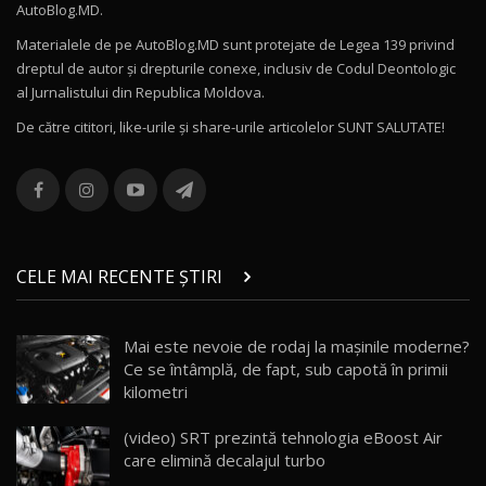
AutoBlog.MD.
27:58
11
Materialele de pe AutoBlog.MD sunt protejate de Legea 139 privind
dreptul de autor și drepturile conexe, inclusiv de Codul Deontologic
Noul MG HS / Test Drive AutoBlog.MD
al Jurnalistului din Republica Moldova.
16:48
12
De către cititori, like-urile şi share-urile articolelor SUNT SALUTATE!
ROX 01: Test drive cu noul SUV chinezesc care
combină aventura cu luxul / AutoBlog.MD
13
36:08
ZEEKR 9X în Moldova: Am condus gigantul
chinez care face lumea să se întoarcă după el
14
CELE MAI RECENTE ȘTIRI
17:27
/ AutoBlog.MD
Noua Mazda CX-5 / Test Drive AutoBlog.MD
Mai este nevoie de rodaj la mașinile moderne?
14:37
15
Ce se întâmplă, de fapt, sub capotă în primii
kilometri
Cum merge? Škoda Octavia 4×4 DSG facelift //
AutoBlogMD
(video) SRT prezintă tehnologia eBoost Air
16
13:10
care elimină decalajul turbo