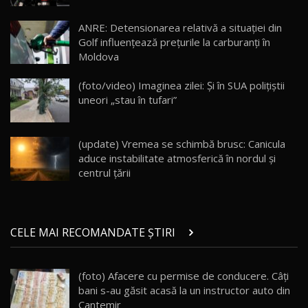
Lotus Eletre R / Test Drive AutoBlog.MD
20:06
17
ANRE: Detensionarea relativă a situației din
Golf influențează prețurile la carburanți în
Moldova
Va fi modelul nr.1 BYD în Moldova? BYD Seal U
DM-i / Test Drive AutoBlog.MD
18
(foto/video) Imaginea zilei: Și în SUA polițiștii
30:08
uneori „stau în tufari”
Noul Geely EX5 EM-i care a cucerit Moldova
înainte să ajungă în showroom / Test Drive
19
23:36
AutoBlog.MD
(update) Vremea se schimbă brusc: Canicula
aduce instabilitate atmosferică în nordul și
Noul ZEEKR 7X / Test Drive AutoBlog.MD
centrul țării
29:08
20
Micul BYD Dolphin Surf / Test Drive
CELE MAI RECOMANDATE ȘTIRI
AutoBlog.MD
21
16:59
(foto) Afacere cu permise de conducere. Câţi
Noua Mazda 6e / Test Drive AutoBlog.MD
bani s-au găsit acasă la un instructor auto din
26:59
22
Cantemir