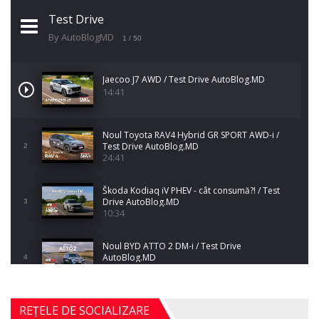
Test Drive
By AutoBlogMD
1
/ 50
Jaecoo J7 AWD / Test Drive AutoBlog.MD
14:41
Noul Toyota RAV4 Hybrid GR SPORT AWD-i /
Test Drive AutoBlog.MD
2
24:41
Škoda Kodiaq iV PHEV - cât consumă?! / Test
Drive AutoBlog.MD
3
10:34
Noul BYD ATTO 2 DM-i / Test Drive
AutoBlog.MD
4
17:35
Noul Mercedes-Benz S-Class facelift (S 580
REȚELE DE SOCIALIZARE
4MATIC V223) / Test Drive AutoBlog.MD
5