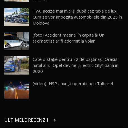
Lynk & Co 01 / Test Drive AutoBlog.MD
TVA, accize mai mici și după caz taxa de lux!
25:19
23
Cum se vor impozita automobilele din 2025 în
Moldova
ZEEKR 009: Cel mai Performant și Confortabil
(foto) Accident matinal în capitală! Un
Van Electric Testat în Moldova / AutoBlog.MD
24
taximetrist ar fi adormit la volan
26:38
Land Rover Defender OCTA Edition One: Cel
Câte o staţie pentru 72 de băştinaşi. Oraşul
mai Exclusiv și Puternic Defender Testat în
25
32:21
Moldova
natal al lui Opel devine „Electric City” până în
2020
Porsche 911 Spirit 70 / Test Drive
AutoBlog.MD
26
(video) INSP anunță operațiunea Tulburel
10:57
Test Drive: Noile modele FENDT! Cum e să
conduci un tractor?!
27
22:49
ULTIMELE RECENZII
Noul Geely Monjaro 2025! Mai ieftin și mai
dotat / Test Drive AutoBlog.MD
28