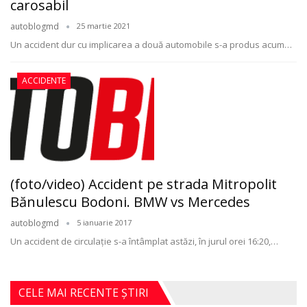
carosabil
autoblogmd
25 martie 2021
Un accident dur cu implicarea a două automobile s-a produs acum
…
ACCIDENTE
(foto/video) Accident pe strada Mitropolit
Bănulescu Bodoni. BMW vs Mercedes
autoblogmd
5 ianuarie 2017
Un accident de circulaţie s-a întâmplat astăzi, în jurul orei 16:20,…
CELE MAI RECENTE ȘTIRI