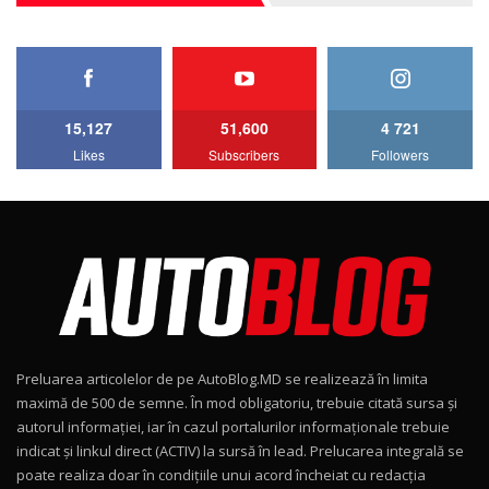
27:33
HAVAL H5 / Test Drive AutoBlog.MD
11:58
6
15,127
51,600
4 721
Lotus Emira Turbo SE / Test Drive
Likes
Subscribers
Followers
AutoBlog.MD
7
24:06
Noul Škoda Kodiaq RS / Test Drive
AutoBlog.MD în premieră națională
8
15:08
Noul Geely EX2 / Test Drive AutoBlog.MD
15:22
9
Preluarea articolelor de pe AutoBlog.MD se realizează în limita
Mercedes-AMG E 53 HYBRID 4MATIC+ / Test
maximă de 500 de semne. În mod obligatoriu, trebuie citată sursa și
Drive AutoBlog.MD
10
autorul informației, iar în cazul portalurilor informaționale trebuie
16:27
indicat și linkul direct (ACTIV) la sursă în lead. Prelucarea integrală se
poate realiza doar în condițiile unui acord încheiat cu redacţia
Noul Volvo ES90 / Test Drive AutoBlog.MD