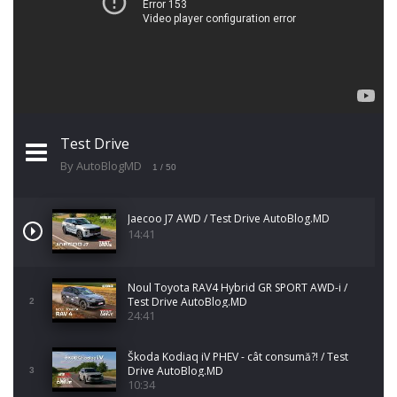
Test Drive
By AutoBlogMD
1
/ 50
Jaecoo J7 AWD / Test Drive AutoBlog.MD
14:41
Noul Toyota RAV4 Hybrid GR SPORT AWD-i /
Test Drive AutoBlog.MD
2
24:41
Škoda Kodiaq iV PHEV - cât consumă?! / Test
Drive AutoBlog.MD
3
10:34