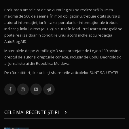
Preluarea articolelor de pe AutoBlog.MD se realizează în limita
Mercedes-AMG E 53 HYBRID 4MATIC+ / Test
maximă de 500 de semne. În mod obligatoriu, trebuie citată sursa și
Drive AutoBlog.MD
10
autorul informației, iar în cazul portalurilor informaționale trebuie
16:27
indicat și linkul direct (ACTIV) la sursă în lead. Prelucarea integrală se
poate realiza doar în condițiile unui acord încheiat cu redacţia
Noul Volvo ES90 / Test Drive AutoBlog.MD
AutoBlog.MD.
27:58
11
Materialele de pe AutoBlog.MD sunt protejate de Legea 139 privind
dreptul de autor și drepturile conexe, inclusiv de Codul Deontologic
Noul MG HS / Test Drive AutoBlog.MD
al Jurnalistului din Republica Moldova.
16:48
12
De către cititori, like-urile şi share-urile articolelor SUNT SALUTATE!
ROX 01: Test drive cu noul SUV chinezesc care
combină aventura cu luxul / AutoBlog.MD
13
36:08
ZEEKR 9X în Moldova: Am condus gigantul
chinez care face lumea să se întoarcă după el
14
CELE MAI RECENTE ȘTIRI
17:27
/ AutoBlog.MD
Noua Mazda CX-5 / Test Drive AutoBlog.MD