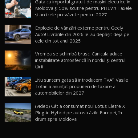
Gata cu importul gratuit de mașini electrice în
14:37
15
Moldova și 50% scutire pentru PHEV?! Taxele
și accizele prevăzute pentru 2027
Cum merge? Škoda Octavia 4×4 DSG facelift //
AutoBlogMD
Explozie de vânzări externe pentru Geely
16
13:10
Auto! Livrările din 2026 le-au depășit deja pe
cele din tot anul 2025
Lotus Eletre R / Test Drive AutoBlog.MD
20:06
17
Vremea se schimbă brusc: Canicula aduce
instabilitate atmosferică în nordul și centrul
țării
Va fi modelul nr.1 BYD în Moldova? BYD Seal U
DM-i / Test Drive AutoBlog.MD
18
„Nu suntem gata să introducem TVA”: Vasile
30:08
Tofan a anunțat propuneri de taxare a
automobilelor din 2027
Noul Geely EX5 EM-i care a cucerit Moldova
înainte să ajungă în showroom / Test Drive
19
23:36
AutoBlog.MD
(video) Cât a consumat noul Lotus Eletre X
Plug-in Hybrid pe autostrăzile Europei, în
Noul ZEEKR 7X / Test Drive AutoBlog.MD
drum spre Moldova
29:08
20