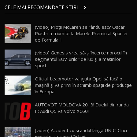
Micul BYD Dolphin Surf / Test Drive
CELE MAI RECOMANDATE ȘTIRI
AutoBlog.MD
21
16:59
(video) Piloții McLaren se rânduiesc? Oscar
Noua Mazda 6e / Test Drive AutoBlog.MD
Piastri a triumfat la Marele Premiu al Spaniei
26:59
22
de Formula 1
Lynk & Co 01 / Test Drive AutoBlog.MD
(video) Genesis vrea să-și încerce norocul în
25:19
23
segmentul SUV-urilor de lux și a mașinilor
sport
ZEEKR 009: Cel mai Performant și Confortabil
Oficial: Leapmotor va ajuta Opel să facă o
Van Electric Testat în Moldova / AutoBlog.MD
24
mașină și va primi în schimb spații de producție
26:38
în Europa
Land Rover Defender OCTA Edition One: Cel
AUTOVOT MOLDOVA 2018! Duelul din runda
mai Exclusiv și Puternic Defender Testat în
25
32:21
Moldova
II: Audi Q5 vs Volvo XC60!
Porsche 911 Spirit 70 / Test Drive
AutoBlog.MD
26
(video) Accident cu scandal lângă UNIC. Cinci
10:57
maşini s-au ciocnit în lanţ