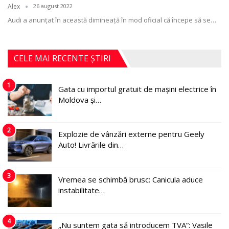
Alex
26 august 2022
Audi a anunţat în această dimineaţă în mod oficial că începe să se
…
CELE MAI RECENTE ȘTIRI
1
Gata cu importul gratuit de mașini electrice în
Moldova și…
2
Explozie de vânzări externe pentru Geely
Auto! Livrările din…
3
Vremea se schimbă brusc: Canicula aduce
instabilitate…
4
„Nu suntem gata să introducem TVA”: Vasile