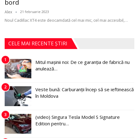
bord
Alex
21 februarie 2023
Noul Cadillac XT4 este deocamdată cel mai mic, cel mai accesibil,
…
CELE MAI RECENTE ȘTIRI
1
Mitul mașinii noi: De ce garanția de fabrică nu
anulează…
2
Veste bună: Carburanții încep să se ieftinească
în Moldova
3
(video) Singura Tesla Model S Signature
Edition pentru…