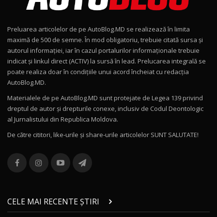
Noul Geely EX2 / Test Drive AutoBlog.MD
15:22
9
Preluarea articolelor de pe AutoBlog.MD se realizează în limita
Mercedes-AMG E 53 HYBRID 4MATIC+ / Test
maximă de 500 de semne. În mod obligatoriu, trebuie citată sursa și
Drive AutoBlog.MD
10
autorul informației, iar în cazul portalurilor informaționale trebuie
16:27
indicat și linkul direct (ACTIV) la sursă în lead. Prelucarea integrală se
poate realiza doar în condițiile unui acord încheiat cu redacţia
Noul Volvo ES90 / Test Drive AutoBlog.MD
AutoBlog.MD.
27:58
11
Materialele de pe AutoBlog.MD sunt protejate de Legea 139 privind
dreptul de autor și drepturile conexe, inclusiv de Codul Deontologic
Noul MG HS / Test Drive AutoBlog.MD
al Jurnalistului din Republica Moldova.
16:48
12
De către cititori, like-urile şi share-urile articolelor SUNT SALUTATE!
ROX 01: Test drive cu noul SUV chinezesc care
combină aventura cu luxul / AutoBlog.MD
13
36:08
ZEEKR 9X în Moldova: Am condus gigantul
chinez care face lumea să se întoarcă după el
14
CELE MAI RECENTE ȘTIRI
17:27
/ AutoBlog.MD