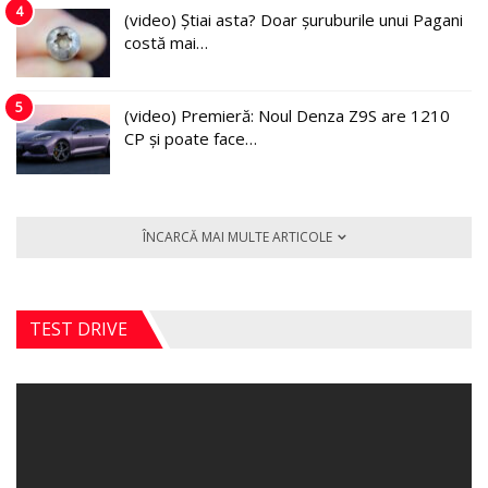
4
(video) Știai asta? Doar șuruburile unui Pagani
costă mai…
5
(video) Premieră: Noul Denza Z9S are 1210
CP și poate face…
ÎNCARCĂ MAI MULTE ARTICOLE
TEST DRIVE