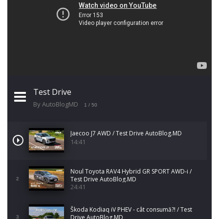
Test Drive
By AutoBlogMD
1
/ 50
Jaecoo J7 AWD / Test Drive AutoBlog.MD
14:41
Noul Toyota RAV4 Hybrid GR SPORT AWD-i /
Test Drive AutoBlog.MD
2
24:41
Škoda Kodiaq iV PHEV - cât consumă?! / Test
Drive AutoBlog.MD
3