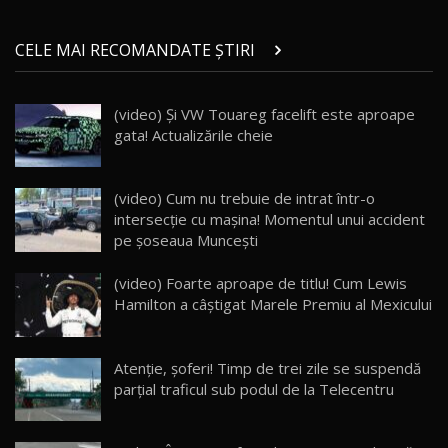
Micul BYD Dolphin Surf / Test Drive
CELE MAI RECOMANDATE ȘTIRI
AutoBlog.MD
21
16:59
(video) Şi VW Touareg facelift este aproape
Noua Mazda 6e / Test Drive AutoBlog.MD
gata! Actualizările cheie
26:59
22
Lynk & Co 01 / Test Drive AutoBlog.MD
(video) Cum nu trebuie de intrat într-o
25:19
23
intersecție cu maşina! Momentul unui accident
pe şoseaua Munceşti
ZEEKR 009: Cel mai Performant și Confortabil
(video) Foarte aproape de titlu! Cum Lewis
Van Electric Testat în Moldova / AutoBlog.MD
24
Hamilton a câştigat Marele Premiu al Mexicului
26:38
Land Rover Defender OCTA Edition One: Cel
Atenţie, şoferi! Timp de trei zile se suspendă
mai Exclusiv și Puternic Defender Testat în
25
32:21
Moldova
parţial traficul sub podul de la Telecentru
Porsche 911 Spirit 70 / Test Drive
AutoBlog.MD
26