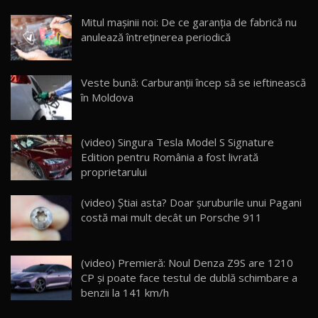
Noua Mazda CX-5 / Test Drive AutoBlog.MD
Mitul mașinii noi: De ce garanția de fabrică nu
14:37
15
anulează întreținerea periodică
Cum merge? Škoda Octavia 4×4 DSG facelift //
AutoBlogMD
Veste bună: Carburanții încep să se ieftinească
16
13:10
în Moldova
Lotus Eletre R / Test Drive AutoBlog.MD
20:06
17
(video) Singura Tesla Model S Signature
Edition pentru România a fost livrată
proprietarului
Va fi modelul nr.1 BYD în Moldova? BYD Seal U
DM-i / Test Drive AutoBlog.MD
18
(video) Știai asta? Doar șuruburile unui Pagani
30:08
costă mai mult decât un Porsche 911
Noul Geely EX5 EM-i care a cucerit Moldova
înainte să ajungă în showroom / Test Drive
19
23:36
AutoBlog.MD
(video) Premieră: Noul Denza Z9S are 1210
CP și poate face testul de dublă schimbare a
Noul ZEEKR 7X / Test Drive AutoBlog.MD
benzii la 141 km/h
29:08
20