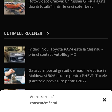
(foto/video) Craiova: Un Nissan GT-R a ajuns
10:57
daună totală în mâinile unui şofer beat
Test Drive: Noile modele FENDT! Cum e să
conduci un tractor?!
27
22:49
ULTIMELE RECENZII
Noul Geely Monjaro 2025! Mai ieftin și mai
dotat / Test Drive AutoBlog.MD
28
23:05
(video) Noul Toyota RAV4 este la Chișinău –
primul contact AutoBlog.MD
ZEEKR 9X - PRIMUL TEST DRIVE ÎN ROMÂNĂ!
CUM SE CONDUCE?
29
33:40
Gata cu importul gratuit de mașini electrice în
Primele impresii despre BYD Seal U DM-i,
Moldova și 50% scutire pentru PHEV?! Taxele
Sealion 7 și Seal 5 DM-i / Test Drive
30
și accizele prevăzute pentru 2027
10:58
AutoBlog.MD
Explozie de vânzări externe pentru Geely
Noua Toyota Corolla Cross facelift / Test Drive
Administrează
Auto! Livrările din 2026 le-au depășit deja pe
AutoBlog.MD
31
13:56
cele din tot anul 2025
consimțământul