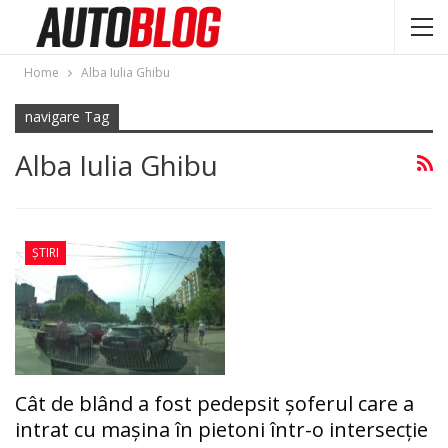
Home
Alba Iulia Ghibu
navigare Tag
Alba Iulia Ghibu
ȘTIRI
Cât de blând a fost pedepsit şoferul care a
intrat cu maşina în pietoni într-o intersecție