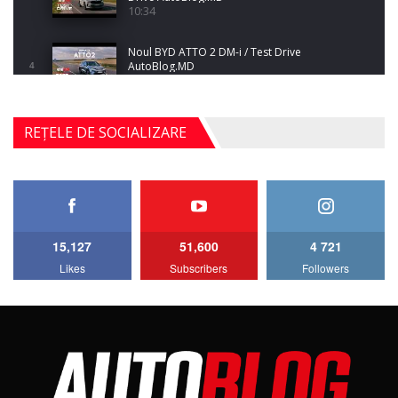
10:34
Noul BYD ATTO 2 DM-i / Test Drive
AutoBlog.MD
4
17:35
Noul Mercedes-Benz S-Class facelift (S 580
REȚELE DE SOCIALIZARE
4MATIC V223) / Test Drive AutoBlog.MD
5
27:33
HAVAL H5 / Test Drive AutoBlog.MD
11:58
6
15,127
51,600
4 721
Lotus Emira Turbo SE / Test Drive
Likes
Subscribers
Followers
AutoBlog.MD
7
24:06
Noul Škoda Kodiaq RS / Test Drive
AutoBlog.MD în premieră națională
8
15:08