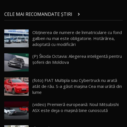
Micul BYD Dolphin Surf / Test Drive
CELE MAI RECOMANDATE ȘTIRI
AutoBlog.MD
21
16:59
Obținerea de numere de înmatriculare cu fond
Noua Mazda 6e / Test Drive AutoBlog.MD
galben nu mai este obligatorie. Hotărârea,
26:59
22
adoptată cu modificări
Lynk & Co 01 / Test Drive AutoBlog.MD
(P) Škoda Octavia: Alegerea inteligentă pentru
25:19
23
șoferii din Moldova
ZEEKR 009: Cel mai Performant și Confortabil
(foto) FIAT Multipla sau Cybertruck nu arată
Van Electric Testat în Moldova / AutoBlog.MD
24
atât de rău. S-a găsit mașina Cea mai urâtă din
26:38
lume
Land Rover Defender OCTA Edition One: Cel
(video) Premieră europeană: Noul Mitsubishi
mai Exclusiv și Puternic Defender Testat în
25
32:21
Moldova
ASX este deja o maşină bine cunoscută
Porsche 911 Spirit 70 / Test Drive
AutoBlog.MD
26