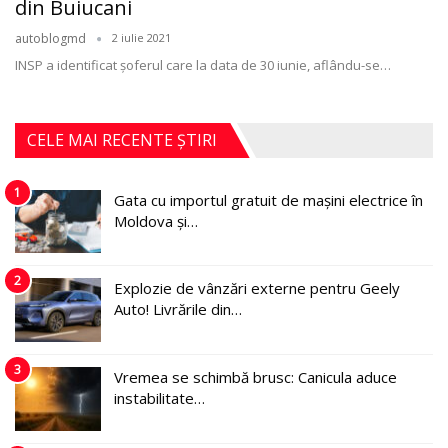
din Buiucani
autoblogmd
2 iulie 2021
INSP a identificat șoferul care la data de 30 iunie, aflându-se
…
CELE MAI RECENTE ȘTIRI
1
Gata cu importul gratuit de mașini electrice în
Moldova și…
2
Explozie de vânzări externe pentru Geely
Auto! Livrările din…
3
Vremea se schimbă brusc: Canicula aduce
instabilitate…