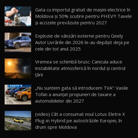
Noua Mazda CX-5 / Test Drive AutoBlog.MD
Gata cu importul gratuit de mașini electrice în
14:37
15
Moldova și 50% scutire pentru PHEV?! Taxele
și accizele prevăzute pentru 2027
Cum merge? Škoda Octavia 4×4 DSG facelift //
AutoBlogMD
Explozie de vânzări externe pentru Geely
16
13:10
Auto! Livrările din 2026 le-au depășit deja pe
cele din tot anul 2025
Lotus Eletre R / Test Drive AutoBlog.MD
20:06
17
Vremea se schimbă brusc: Canicula aduce
instabilitate atmosferică în nordul și centrul
țării
Va fi modelul nr.1 BYD în Moldova? BYD Seal U
DM-i / Test Drive AutoBlog.MD
18
„Nu suntem gata să introducem TVA”: Vasile
30:08
Tofan a anunțat propuneri de taxare a
automobilelor din 2027
Noul Geely EX5 EM-i care a cucerit Moldova
înainte să ajungă în showroom / Test Drive
19
23:36
AutoBlog.MD
(video) Cât a consumat noul Lotus Eletre X
Plug-in Hybrid pe autostrăzile Europei, în
Noul ZEEKR 7X / Test Drive AutoBlog.MD
drum spre Moldova
29:08
20