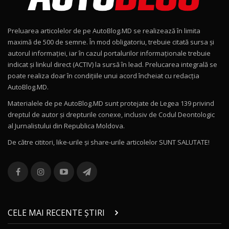
Noul Geely EX2 / Test Drive AutoBlog.MD
15:22
9
Preluarea articolelor de pe AutoBlog.MD se realizează în limita
Mercedes-AMG E 53 HYBRID 4MATIC+ / Test
maximă de 500 de semne. În mod obligatoriu, trebuie citată sursa și
Drive AutoBlog.MD
10
autorul informației, iar în cazul portalurilor informaționale trebuie
16:27
indicat și linkul direct (ACTIV) la sursă în lead. Prelucarea integrală se
poate realiza doar în condițiile unui acord încheiat cu redacţia
Noul Volvo ES90 / Test Drive AutoBlog.MD
AutoBlog.MD.
27:58
11
Materialele de pe AutoBlog.MD sunt protejate de Legea 139 privind
dreptul de autor și drepturile conexe, inclusiv de Codul Deontologic
Noul MG HS / Test Drive AutoBlog.MD
al Jurnalistului din Republica Moldova.
16:48
12
De către cititori, like-urile şi share-urile articolelor SUNT SALUTATE!
ROX 01: Test drive cu noul SUV chinezesc care
combină aventura cu luxul / AutoBlog.MD
13
36:08
ZEEKR 9X în Moldova: Am condus gigantul
chinez care face lumea să se întoarcă după el
14
CELE MAI RECENTE ȘTIRI
17:27
/ AutoBlog.MD