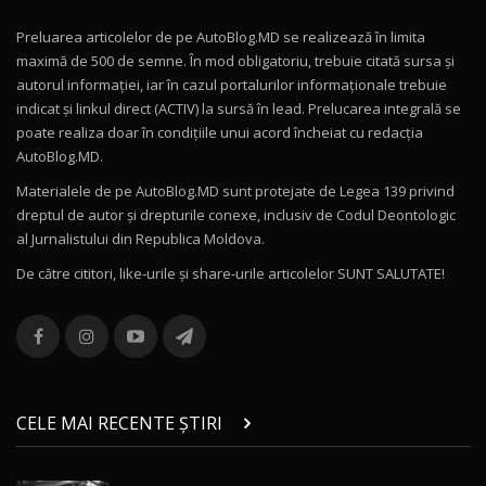
Preluarea articolelor de pe AutoBlog.MD se realizează în limita
Mercedes-AMG E 53 HYBRID 4MATIC+ / Test
maximă de 500 de semne. În mod obligatoriu, trebuie citată sursa și
Drive AutoBlog.MD
10
autorul informației, iar în cazul portalurilor informaționale trebuie
16:27
indicat și linkul direct (ACTIV) la sursă în lead. Prelucarea integrală se
poate realiza doar în condițiile unui acord încheiat cu redacţia
Noul Volvo ES90 / Test Drive AutoBlog.MD
AutoBlog.MD.
27:58
11
Materialele de pe AutoBlog.MD sunt protejate de Legea 139 privind
dreptul de autor și drepturile conexe, inclusiv de Codul Deontologic
Noul MG HS / Test Drive AutoBlog.MD
al Jurnalistului din Republica Moldova.
16:48
12
De către cititori, like-urile şi share-urile articolelor SUNT SALUTATE!
ROX 01: Test drive cu noul SUV chinezesc care
combină aventura cu luxul / AutoBlog.MD
13
36:08
ZEEKR 9X în Moldova: Am condus gigantul
chinez care face lumea să se întoarcă după el
14
CELE MAI RECENTE ȘTIRI
17:27
/ AutoBlog.MD
Noua Mazda CX-5 / Test Drive AutoBlog.MD