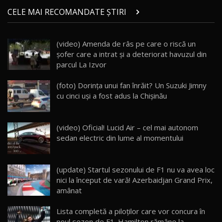
Micul BYD Dolphin Surf / Test Drive
CELE MAI RECOMANDATE ȘTIRI
AutoBlog.MD
21
16:59
(video) Amenda de râs pe care o riscă un
Noua Mazda 6e / Test Drive AutoBlog.MD
şofer care a intrat şi a deteriorat havuzul din
26:59
22
parcul La Izvor
Lynk & Co 01 / Test Drive AutoBlog.MD
(foto) Dorința unui fan înrăit? Un Suzuki Jimny
25:19
23
cu cinci uși a fost adus la Chișinău
ZEEKR 009: Cel mai Performant și Confortabil
(video) Oficial! Lucid Air – cel mai autonom
Van Electric Testat în Moldova / AutoBlog.MD
24
sedan electric din lume al momentului
26:38
Land Rover Defender OCTA Edition One: Cel
(update) Startul sezonului de F1 nu va avea loc
mai Exclusiv și Puternic Defender Testat în
25
32:21
Moldova
nici la început de vară! Azerbaidjan Grand Prix,
amânat
Porsche 911 Spirit 70 / Test Drive
AutoBlog.MD
26
Lista completă a piloţilor care vor concura în
10:57
noul sezon de F1. Hamilton rămâne la