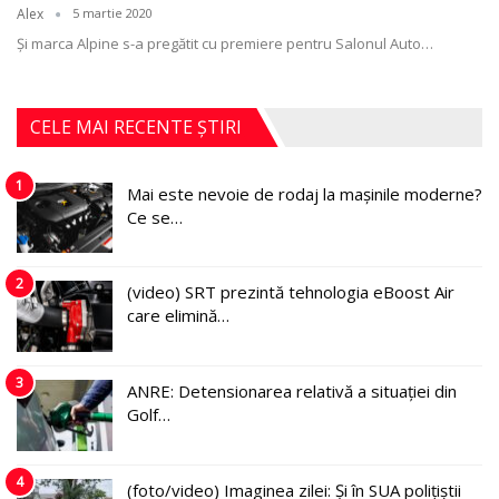
Alex
5 martie 2020
Şi marca Alpine s-a pregătit cu premiere pentru Salonul Auto
…
CELE MAI RECENTE ȘTIRI
1
Mai este nevoie de rodaj la mașinile moderne?
Ce se…
2
(video) SRT prezintă tehnologia eBoost Air
care elimină…
3
ANRE: Detensionarea relativă a situației din
Golf…
4
(foto/video) Imaginea zilei: Și în SUA polițiștii