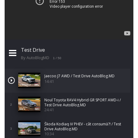
Test Drive
By AutoBlogMD
1
/ 50
Jaecoo J7 AWD / Test Drive AutoBlog.MD
14:41
Noul Toyota RAV4 Hybrid GR SPORT AWD-i /
Test Drive AutoBlog.MD
2
24:41
Škoda Kodiaq iV PHEV - cât consumă?! / Test
Drive AutoBlog.MD
3
10:34