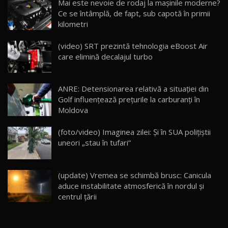
Mai este nevoie de rodaj la mașinile moderne?
14:37
15
Ce se întâmplă, de fapt, sub capotă în primii
kilometri
Cum merge? Škoda Octavia 4×4 DSG facelift //
AutoBlogMD
(video) SRT prezintă tehnologia eBoost Air
16
13:10
care elimină decalajul turbo
Lotus Eletre R / Test Drive AutoBlog.MD
20:06
17
ANRE: Detensionarea relativă a situației din
Golf influențează prețurile la carburanți în
Moldova
Va fi modelul nr.1 BYD în Moldova? BYD Seal U
DM-i / Test Drive AutoBlog.MD
18
(foto/video) Imaginea zilei: Și în SUA polițiștii
30:08
uneori „stau în tufari”
Noul Geely EX5 EM-i care a cucerit Moldova
înainte să ajungă în showroom / Test Drive
19
23:36
AutoBlog.MD
(update) Vremea se schimbă brusc: Canicula
aduce instabilitate atmosferică în nordul și
Noul ZEEKR 7X / Test Drive AutoBlog.MD
centrul țării
29:08
20