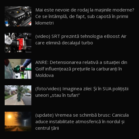
Noua Mazda CX-5 / Test Drive AutoBlog.MD
Mai este nevoie de rodaj la mașinile moderne?
14:37
15
Ce se întâmplă, de fapt, sub capotă în primii
kilometri
Cum merge? Škoda Octavia 4×4 DSG facelift //
AutoBlogMD
(video) SRT prezintă tehnologia eBoost Air
16
13:10
care elimină decalajul turbo
Lotus Eletre R / Test Drive AutoBlog.MD
20:06
17
ANRE: Detensionarea relativă a situației din
Golf influențează prețurile la carburanți în
Moldova
Va fi modelul nr.1 BYD în Moldova? BYD Seal U
DM-i / Test Drive AutoBlog.MD
18
(foto/video) Imaginea zilei: Și în SUA polițiștii
30:08
uneori „stau în tufari”
Noul Geely EX5 EM-i care a cucerit Moldova
înainte să ajungă în showroom / Test Drive
19
23:36
AutoBlog.MD
(update) Vremea se schimbă brusc: Canicula
aduce instabilitate atmosferică în nordul și
Noul ZEEKR 7X / Test Drive AutoBlog.MD
centrul țării
29:08
20