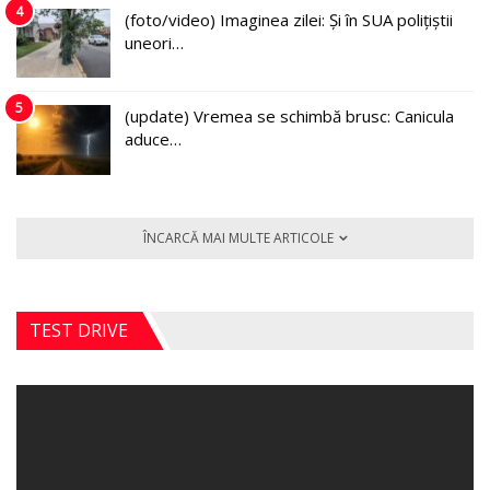
4
(foto/video) Imaginea zilei: Și în SUA polițiștii
uneori…
5
(update) Vremea se schimbă brusc: Canicula
aduce…
ÎNCARCĂ MAI MULTE ARTICOLE
TEST DRIVE