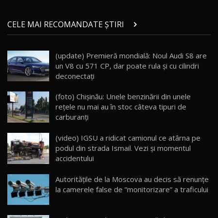
Micul BYD Dolphin Surf / Test Drive
CELE MAI RECOMANDATE ȘTIRI
AutoBlog.MD
21
16:59
(update) Premieră mondială: Noul Audi S8 are
Noua Mazda 6e / Test Drive AutoBlog.MD
un V8 cu 571 CP, dar poate rula şi cu cilindri
26:59
22
deconectaţi
Lynk & Co 01 / Test Drive AutoBlog.MD
(foto) Chişinău: Unele benzinării din unele
25:19
23
reţele nu mai au în stoc câteva tipuri de
carburanți
ZEEKR 009: Cel mai Performant și Confortabil
(video) IGSU a ridicat camionul ce atârna pe
Van Electric Testat în Moldova / AutoBlog.MD
24
podul din strada Ismail. Vezi și momentul
26:38
accidentului
Land Rover Defender OCTA Edition One: Cel
Autoritățile de la Moscova au decis să renunțe
mai Exclusiv și Puternic Defender Testat în
25
32:21
Moldova
la camerele false de ”monitorizare” a traficului
Porsche 911 Spirit 70 / Test Drive
AutoBlog.MD
26