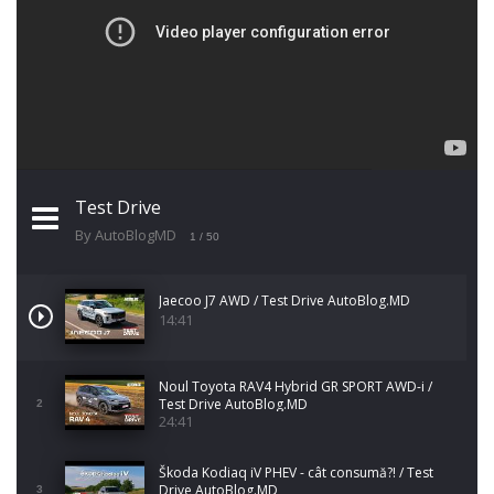
Test Drive
By AutoBlogMD
1
/ 50
Jaecoo J7 AWD / Test Drive AutoBlog.MD
14:41
Noul Toyota RAV4 Hybrid GR SPORT AWD-i /
Test Drive AutoBlog.MD
2
24:41
Škoda Kodiaq iV PHEV - cât consumă?! / Test
Drive AutoBlog.MD
3