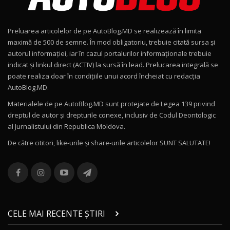
Noul Geely EX2 / Test Drive AutoBlog.MD
15:22
9
Preluarea articolelor de pe AutoBlog.MD se realizează în limita
Mercedes-AMG E 53 HYBRID 4MATIC+ / Test
maximă de 500 de semne. În mod obligatoriu, trebuie citată sursa și
Drive AutoBlog.MD
10
autorul informației, iar în cazul portalurilor informaționale trebuie
16:27
indicat și linkul direct (ACTIV) la sursă în lead. Prelucarea integrală se
poate realiza doar în condițiile unui acord încheiat cu redacţia
Noul Volvo ES90 / Test Drive AutoBlog.MD
AutoBlog.MD.
27:58
11
Materialele de pe AutoBlog.MD sunt protejate de Legea 139 privind
dreptul de autor și drepturile conexe, inclusiv de Codul Deontologic
Noul MG HS / Test Drive AutoBlog.MD
al Jurnalistului din Republica Moldova.
16:48
12
De către cititori, like-urile şi share-urile articolelor SUNT SALUTATE!
ROX 01: Test drive cu noul SUV chinezesc care
combină aventura cu luxul / AutoBlog.MD
13
36:08
ZEEKR 9X în Moldova: Am condus gigantul
chinez care face lumea să se întoarcă după el
14
CELE MAI RECENTE ȘTIRI
17:27
/ AutoBlog.MD