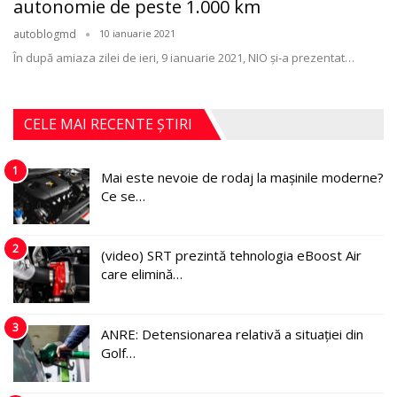
autonomie de peste 1.000 km
autoblogmd
10 ianuarie 2021
În după amiaza zilei de ieri, 9 ianuarie 2021, NIO şi-a prezentat
…
CELE MAI RECENTE ȘTIRI
1
Mai este nevoie de rodaj la mașinile moderne?
Ce se…
2
(video) SRT prezintă tehnologia eBoost Air
care elimină…
3
ANRE: Detensionarea relativă a situației din
Golf…