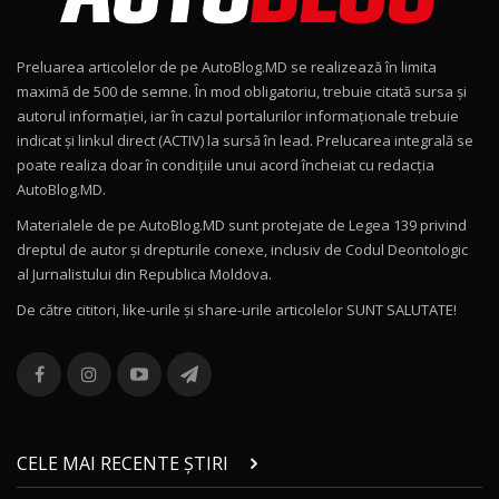
Noul Geely EX2 / Test Drive AutoBlog.MD
15:22
9
Preluarea articolelor de pe AutoBlog.MD se realizează în limita
Mercedes-AMG E 53 HYBRID 4MATIC+ / Test
maximă de 500 de semne. În mod obligatoriu, trebuie citată sursa și
Drive AutoBlog.MD
10
autorul informației, iar în cazul portalurilor informaționale trebuie
16:27
indicat și linkul direct (ACTIV) la sursă în lead. Prelucarea integrală se
poate realiza doar în condițiile unui acord încheiat cu redacţia
Noul Volvo ES90 / Test Drive AutoBlog.MD
AutoBlog.MD.
27:58
11
Materialele de pe AutoBlog.MD sunt protejate de Legea 139 privind
dreptul de autor și drepturile conexe, inclusiv de Codul Deontologic
Noul MG HS / Test Drive AutoBlog.MD
al Jurnalistului din Republica Moldova.
16:48
12
De către cititori, like-urile şi share-urile articolelor SUNT SALUTATE!
ROX 01: Test drive cu noul SUV chinezesc care
combină aventura cu luxul / AutoBlog.MD
13
36:08
ZEEKR 9X în Moldova: Am condus gigantul
chinez care face lumea să se întoarcă după el
14
CELE MAI RECENTE ȘTIRI
17:27
/ AutoBlog.MD