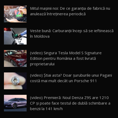
Noua Mazda CX-5 / Test Drive AutoBlog.MD
Mitul mașinii noi: De ce garanția de fabrică nu
14:37
15
anulează întreținerea periodică
Cum merge? Škoda Octavia 4×4 DSG facelift //
AutoBlogMD
Veste bună: Carburanții încep să se ieftinească
16
13:10
în Moldova
Lotus Eletre R / Test Drive AutoBlog.MD
20:06
17
(video) Singura Tesla Model S Signature
Edition pentru România a fost livrată
proprietarului
Va fi modelul nr.1 BYD în Moldova? BYD Seal U
DM-i / Test Drive AutoBlog.MD
18
(video) Știai asta? Doar șuruburile unui Pagani
30:08
costă mai mult decât un Porsche 911
Noul Geely EX5 EM-i care a cucerit Moldova
înainte să ajungă în showroom / Test Drive
19
23:36
AutoBlog.MD
(video) Premieră: Noul Denza Z9S are 1210
CP și poate face testul de dublă schimbare a
Noul ZEEKR 7X / Test Drive AutoBlog.MD
benzii la 141 km/h
29:08
20