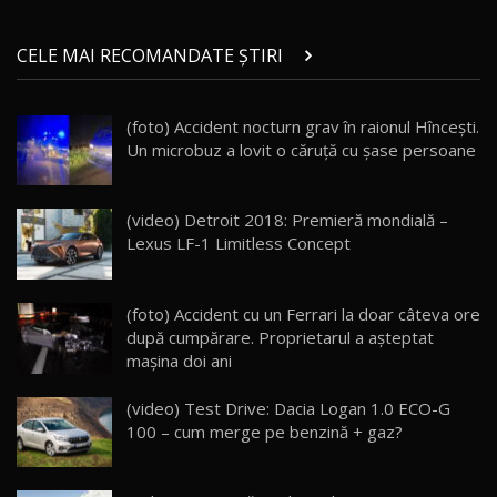
Micul BYD Dolphin Surf / Test Drive
CELE MAI RECOMANDATE ȘTIRI
AutoBlog.MD
21
16:59
(foto) Accident nocturn grav în raionul Hîncești.
Noua Mazda 6e / Test Drive AutoBlog.MD
Un microbuz a lovit o căruță cu șase persoane
26:59
22
Lynk & Co 01 / Test Drive AutoBlog.MD
(video) Detroit 2018: Premieră mondială –
25:19
23
Lexus LF-1 Limitless Concept
ZEEKR 009: Cel mai Performant și Confortabil
(foto) Accident cu un Ferrari la doar câteva ore
Van Electric Testat în Moldova / AutoBlog.MD
24
după cumpărare. Proprietarul a aşteptat
26:38
maşina doi ani
Land Rover Defender OCTA Edition One: Cel
(video) Test Drive: Dacia Logan 1.0 ECO-G
mai Exclusiv și Puternic Defender Testat în
25
32:21
Moldova
100 – cum merge pe benzină + gaz?
Porsche 911 Spirit 70 / Test Drive
AutoBlog.MD
26