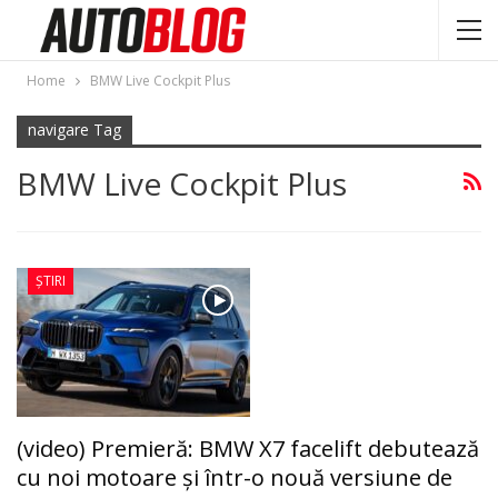
Home
BMW Live Cockpit Plus
navigare Tag
BMW Live Cockpit Plus
ȘTIRI
(video) Premieră: BMW X7 facelift debutează
cu noi motoare şi într-o nouă versiune de