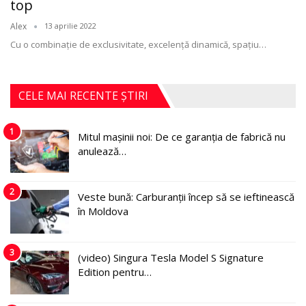
top
Alex
13 aprilie 2022
Cu o combinaţie de exclusivitate, excelenţă dinamică, spaţiu
…
CELE MAI RECENTE ȘTIRI
1
Mitul mașinii noi: De ce garanția de fabrică nu
anulează…
2
Veste bună: Carburanții încep să se ieftinească
în Moldova
3
(video) Singura Tesla Model S Signature
Edition pentru…