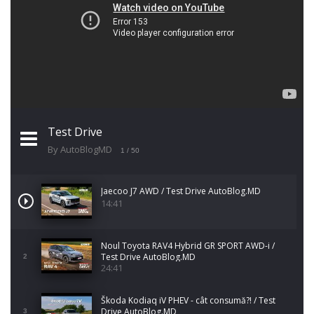
Test Drive
By AutoBlogMD
1
/ 50
Jaecoo J7 AWD / Test Drive AutoBlog.MD
14:41
Noul Toyota RAV4 Hybrid GR SPORT AWD-i /
Test Drive AutoBlog.MD
2
24:41
Škoda Kodiaq iV PHEV - cât consumă?! / Test
Drive AutoBlog.MD
3