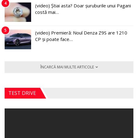
4
(video) Știai asta? Doar șuruburile unui Pagani
costă mai…
5
(video) Premieră: Noul Denza Z9S are 1210
CP și poate face…
ÎNCARCĂ MAI MULTE ARTICOLE
TEST DRIVE