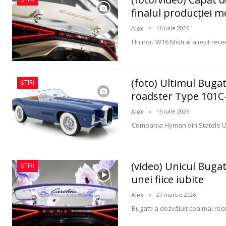
finalul producției m
Alex
16 iulie 2026
Un nou W16 Mistral a ieșit recen
(foto) Ultimul Bugat
ȘTIRI
roadster Type 101C
Alex
15 iulie 2026
Compania Hyman din Statele Uni
(video) Unicul Bugat
ȘTIRI
unei fiice iubite
Alex
27 martie 2026
Bugatti a dezvăluit cea mai rec