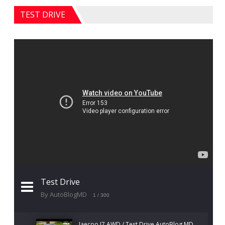
TEST DRIVE
Test Drive
By AutoBlogMD
1
/ 300
Jaecoo J7 AWD / Test Drive AutoBlog.MD