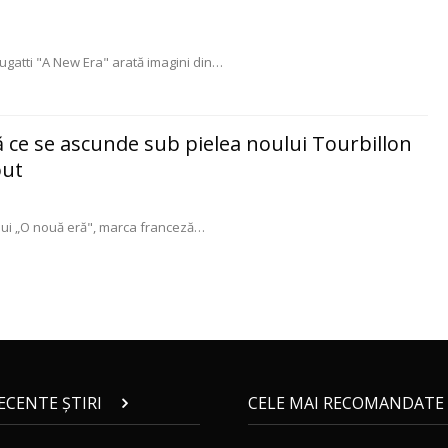
gatti "A New Era" arată imagini din
…
ă ce se ascunde sub pielea noului Tourbillon
out
lui „O nouă eră", marca franceză
…
RECENTE ȘTIRI
CELE MAI RECOMANDATE 