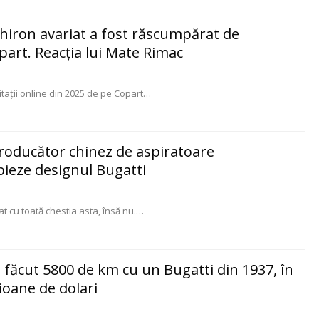
Chiron avariat a fost răscumpărat de
part. Reacția lui Mate Rimac
itații online din 2025 de pe Copart
…
producător chinez de aspiratoare
pieze designul Bugatti
t cu toată chestia asta, însă nu.
…
a făcut 5800 de km cu un Bugatti din 1937, în
ioane de dolari