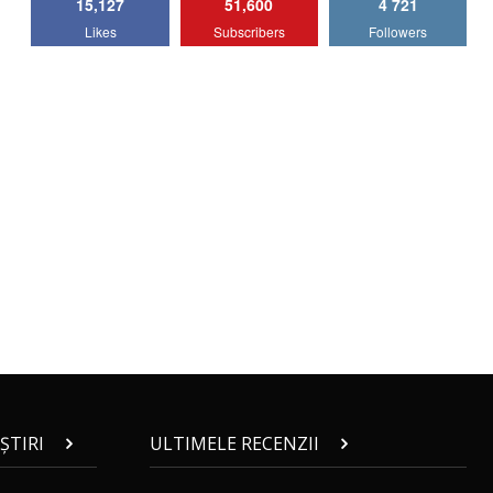
15,127
51,600
4 721
Lotus Emira Turbo SE / Test Drive
Likes
Subscribers
Followers
AutoBlog.MD
7
24:06
Noul Škoda Kodiaq RS / Test Drive
AutoBlog.MD în premieră națională
8
15:08
Noul Geely EX2 / Test Drive AutoBlog.MD
15:22
9
Mercedes-AMG E 53 HYBRID 4MATIC+ /
Test Drive AutoBlog.MD
10
16:27
Noul Volvo ES90 / Test Drive AutoBlog.MD
27:58
11
ȘTIRI
ULTIMELE RECENZII
Noul MG HS / Test Drive AutoBlog.MD
16:48
12