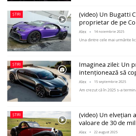
(video) Un Bugatti 
ȘTIRI
proprietar de pe Co
Alex
14 noiembrie 2025
Una dintre cele mai urmărite lic
Imaginea zilei: Un 
ȘTIRI
intenționează să co
Alex
15 septembrie 2025
Am crezut că în 2025 s-a termina
(video) Un elvețian 
ȘTIRI
valoare de 30 de mil
Alex
22 august 2025