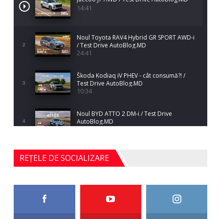
14:41
Noul Toyota RAV4 Hybrid GR SPORT AWD-i
/ Test Drive AutoBlog.MD
2
24:41
Škoda Kodiaq iV PHEV - cât consumă?! /
Test Drive AutoBlog.MD
3
10:34
Noul BYD ATTO 2 DM-i / Test Drive
AutoBlog.MD
4
17:35
Noul Mercedes-Benz S-Class facelift (S 580
REȚELE DE SOCIALIZARE
4MATIC V223) / Test Drive AutoBlog.MD
5
27:33
HAVAL H5 / Test Drive AutoBlog.MD
11:58
6