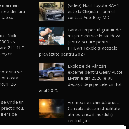
e mai mari
(video) Noul Toyota RAV4
iere din ţară
este la Chișinău – primul
ROX 01: Test drive cu noul SUV chinezesc
care combină aventura cu luxul /
13
vitatea.
contact AutoBlog.MD
36:08
AutoBlog.MD
Gata cu importul gratuit de
ZEEKR 9X în Moldova: Am condus gigantul
ace: Noile
mașini electrice în Moldova
chinez care face lumea să se întoarcă
14
T500 vs
și 50% scutire pentru
17:27
după el / AutoBlog.MD
aro ZL1 1LE
PHEV?! Taxele și accizele
lenger
prevăzute pentru 2027
Noua Mazda CX-5 / Test Drive
AutoBlog.MD
15
14:37
Explozie de vânzări
motorina se
externe pentru Geely Auto!
 vor costa
Livrările din 2026 le-au
Cum merge? Škoda Octavia 4×4 DSG
facelift // AutoBlogMD
rcuri, 26
depășit deja pe cele din tot
16
13:10
anul 2025
Lotus Eletre R / Test Drive AutoBlog.MD
 se vinde un
Vremea se schimbă brusc:
20:06
17
practic nou.
Canicula aduce instabilitate
 îi era de
atmosferică în nordul și
centrul țării
Va fi modelul nr.1 BYD în Moldova? BYD
Seal U DM-i / Test Drive AutoBlog.MD
18