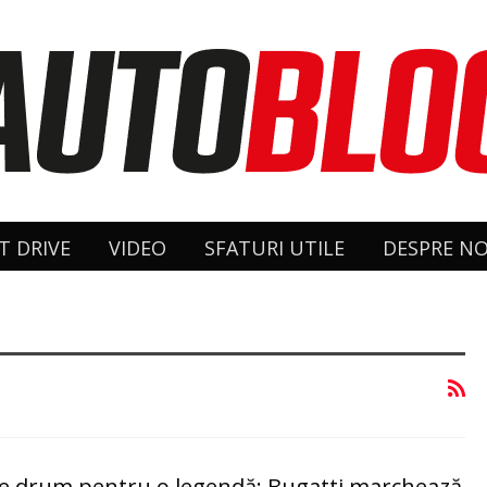
T DRIVE
VIDEO
SFATURI UTILE
DESPRE NO
de drum pentru o legendă: Bugatti marchează