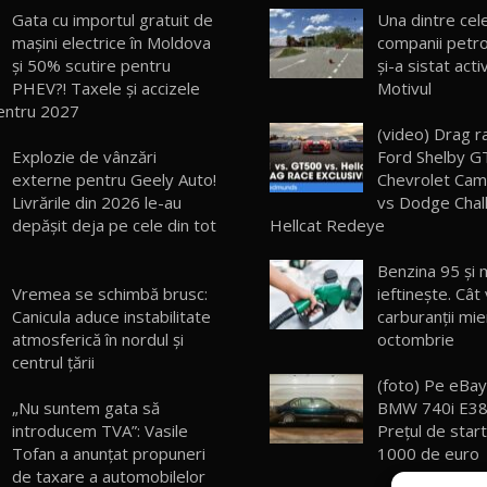
Gata cu importul gratuit de
Una dintre cel
mașini electrice în Moldova
companii petrol
și 50% scutire pentru
şi-a sistat acti
PHEV?! Taxele și accizele
Motivul
entru 2027
(video) Drag r
Explozie de vânzări
Ford Shelby G
externe pentru Geely Auto!
Chevrolet Cam
Livrările din 2026 le-au
vs Dodge Chal
depășit deja pe cele din tot
Hellcat Redeye
Benzina 95 şi 
Vremea se schimbă brusc:
ieftineşte. Cât
Canicula aduce instabilitate
carburanții mie
atmosferică în nordul și
octombrie
centrul țării
(foto) Pe eBay
„Nu suntem gata să
BMW 740i E38 
introducem TVA”: Vasile
Preţul de start
Tofan a anunțat propuneri
1000 de euro
de taxare a automobilelor