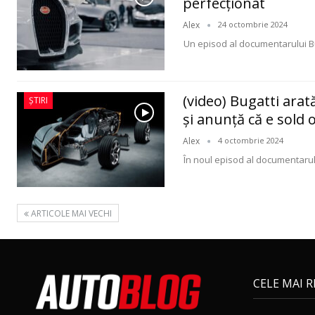
perfecționat
Alex
24 octombrie 2024
Un episod al documentarului Bu
(video) Bugatti arat
ȘTIRI
și anunță că e sold 
Alex
4 octombrie 2024
În noul episod al documentaru
ARTICOLE MAI VECHI
CELE MAI 