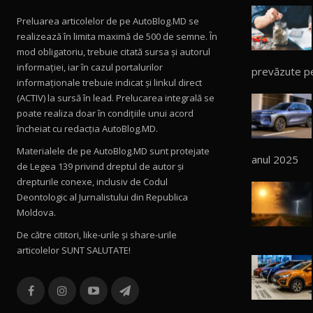
Preluarea articolelor de pe AutoBlog.MD se
realizează în limita maximă de 500 de semne. În
mod obligatoriu, trebuie citată sursa și autorul
informației, iar în cazul portalurilor
prevăzute p
informaționale trebuie indicat și linkul direct
(ACTIV) la sursă în lead. Prelucarea integrală se
poate realiza doar în condițiile unui acord
încheiat cu redacţia AutoBlog.MD.
Materialele de pe AutoBlog.MD sunt protejate
anul 2025
de Legea 139 privind dreptul de autor și
drepturile conexe, inclusiv de Codul
Deontologic al Jurnalistului din Republica
Moldova.
De către cititori, like-urile şi share-urile
articolelor SUNT SALUTATE!