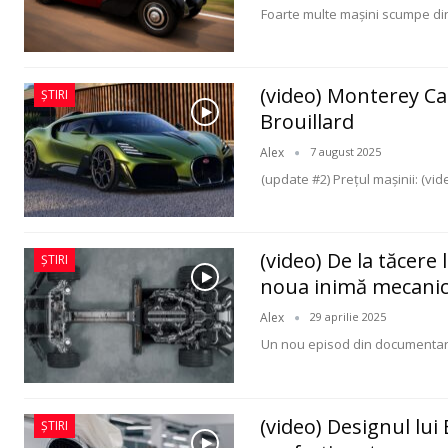
Foarte multe mașini scumpe din
(video) Monterey Ca
ȘTIRI
Brouillard
Alex
7 august 2025
(update #2) Prețul mașinii: (vi
(video) De la tăcere
ȘTIRI
noua inimă mecanic
Alex
29 aprilie 2025
Un nou episod din documentarul
(video) Designul lui
ȘTIRI