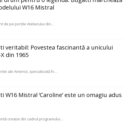
odelului W16 Mistral
t de pe porțile Atelierului din
…
ti veritabil: Povestea fascinantă a unicului
-X din 1965
te ale Americii, specializată în
…
ti W16 Mistral ‘Caroline’ este un omagiu adus
entă creație din cadrul programului
…