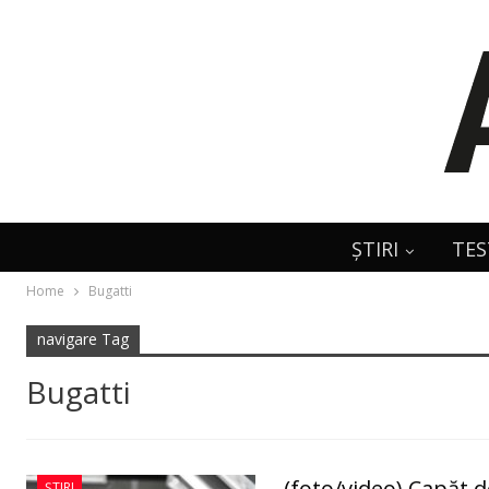
ȘTIRI
TES
Home
Bugatti
navigare Tag
Bugatti
(foto/video) Capăt 
ȘTIRI