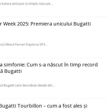
 lumea asta pur și simplu stau pe
…
r Week 2025: Premiera unicului Bugatti
deo) Ultimul Ferrari Daytona SP3
…
 la simfonie: Cum s-a născut în timp record
ă Bugatti
 Bugatti care dezvăluie detalii din
…
 Bugatti Tourbillon – cum a fost ales și