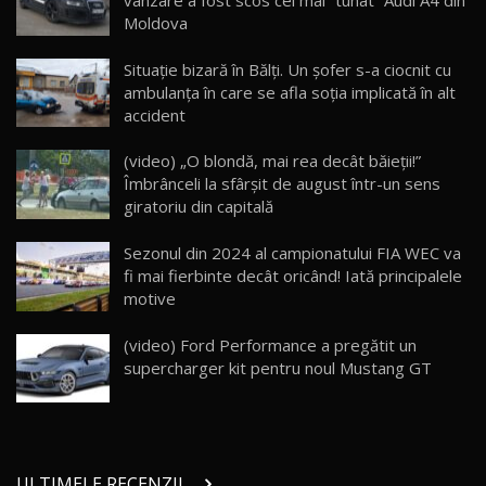
vânzare a fost scos cel mai “tunat” Audi A4 din
26:59
Moldova
Lynk & Co 01 / Test Drive AutoBlog.MD
Situație bizară în Bălți. Un șofer s-a ciocnit cu
25:19
23
ambulanța în care se afla soția implicată în alt
accident
ZEEKR 009: Cel mai Performant și Confortabil
(video) „O blondă, mai rea decât băieţii!”
Van Electric Testat în Moldova / AutoBlog.MD
24
Îmbrânceli la sfârşit de august într-un sens
26:38
giratoriu din capitală
Land Rover Defender OCTA Edition One: Cel
Sezonul din 2024 al campionatului FIA WEC va
mai Exclusiv și Puternic Defender Testat în
25
32:21
Moldova
fi mai fierbinte decât oricând! Iată principalele
motive
Porsche 911 Spirit 70 / Test Drive
AutoBlog.MD
26
(video) Ford Performance a pregătit un
10:57
supercharger kit pentru noul Mustang GT
Test Drive: Noile modele FENDT! Cum e să
conduci un tractor?!
27
22:49
ULTIMELE RECENZII