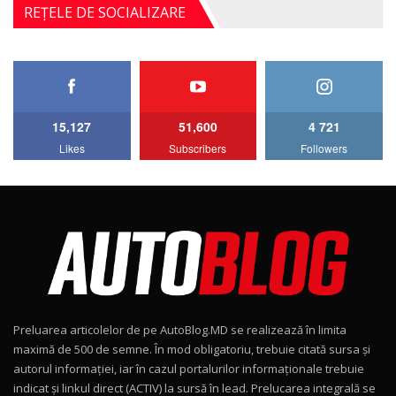
Noul Mercedes-Benz S-Class facelift (S 580
REȚELE DE SOCIALIZARE
4MATIC V223) / Test Drive AutoBlog.MD
5
27:33
HAVAL H5 / Test Drive AutoBlog.MD
11:58
6
15,127
51,600
4 721
Lotus Emira Turbo SE / Test Drive
Likes
Subscribers
Followers
AutoBlog.MD
7
24:06
Noul Škoda Kodiaq RS / Test Drive
AutoBlog.MD în premieră națională
8
15:08
Noul Geely EX2 / Test Drive AutoBlog.MD
15:22
9
Preluarea articolelor de pe AutoBlog.MD se realizează în limita
Mercedes-AMG E 53 HYBRID 4MATIC+ / Test
maximă de 500 de semne. În mod obligatoriu, trebuie citată sursa și
Drive AutoBlog.MD
10
autorul informației, iar în cazul portalurilor informaționale trebuie
16:27
indicat și linkul direct (ACTIV) la sursă în lead. Prelucarea integrală se