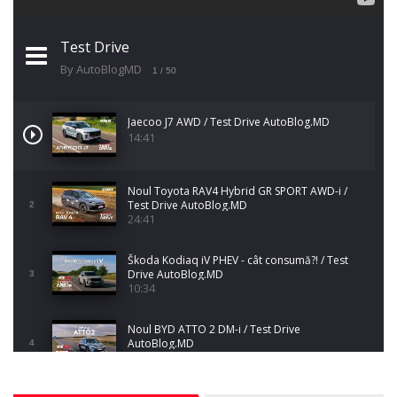
Test Drive
By AutoBlogMD
1
/ 50
Jaecoo J7 AWD / Test Drive AutoBlog.MD
14:41
Noul Toyota RAV4 Hybrid GR SPORT AWD-i /
Test Drive AutoBlog.MD
2
24:41
Škoda Kodiaq iV PHEV - cât consumă?! / Test
Drive AutoBlog.MD
3
10:34
Noul BYD ATTO 2 DM-i / Test Drive
AutoBlog.MD
4
17:35