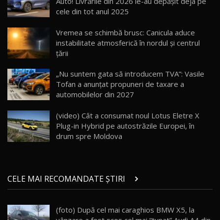
Auto! Livrările din 2026 le-au depășit deja pe
cele din tot anul 2025
Lotus Eletre R / Test Drive AutoBlog.MD
20:06
17
Vremea se schimbă brusc: Canicula aduce
instabilitate atmosferică în nordul și centrul
țării
Va fi modelul nr.1 BYD în Moldova? BYD Seal U
DM-i / Test Drive AutoBlog.MD
18
„Nu suntem gata să introducem TVA”: Vasile
30:08
Tofan a anunțat propuneri de taxare a
automobilelor din 2027
Noul Geely EX5 EM-i care a cucerit Moldova
înainte să ajungă în showroom / Test Drive
19
23:36
AutoBlog.MD
(video) Cât a consumat noul Lotus Eletre X
Plug-in Hybrid pe autostrăzile Europei, în
Noul ZEEKR 7X / Test Drive AutoBlog.MD
drum spre Moldova
29:08
20
Micul BYD Dolphin Surf / Test Drive
CELE MAI RECOMANDATE ȘTIRI
AutoBlog.MD
21
16:59
(foto) După cel mai caraghios BMW X5, la
Noua Mazda 6e / Test Drive AutoBlog.MD
22