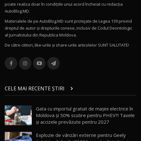
poate realiza doar în condițiile unui acord încheiat cu redacţia
Noul Volvo ES90 / Test Drive AutoBlog.MD
AutoBlog.MD.
27:58
11
Materialele de pe AutoBlog.MD sunt protejate de Legea 139 privind
dreptul de autor și drepturile conexe, inclusiv de Codul Deontologic
Noul MG HS / Test Drive AutoBlog.MD
al Jurnalistului din Republica Moldova.
16:48
12
De către cititori, like-urile şi share-urile articolelor SUNT SALUTATE!
ROX 01: Test drive cu noul SUV chinezesc care
combină aventura cu luxul / AutoBlog.MD
13
36:08
ZEEKR 9X în Moldova: Am condus gigantul
chinez care face lumea să se întoarcă după el
14
CELE MAI RECENTE ȘTIRI
17:27
/ AutoBlog.MD
Noua Mazda CX-5 / Test Drive AutoBlog.MD
Gata cu importul gratuit de mașini electrice în
14:37
15
Moldova și 50% scutire pentru PHEV?! Taxele
și accizele prevăzute pentru 2027
Cum merge? Škoda Octavia 4×4 DSG facelift //
AutoBlogMD
Explozie de vânzări externe pentru Geely
16
13:10