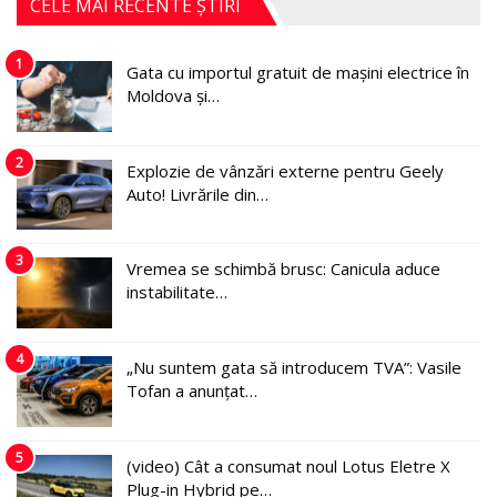
CELE MAI RECENTE ȘTIRI
1
Gata cu importul gratuit de mașini electrice în
Moldova și…
2
Explozie de vânzări externe pentru Geely
Auto! Livrările din…
3
Vremea se schimbă brusc: Canicula aduce
instabilitate…
4
„Nu suntem gata să introducem TVA”: Vasile
Tofan a anunțat…
5
(video) Cât a consumat noul Lotus Eletre X
Plug-in Hybrid pe…