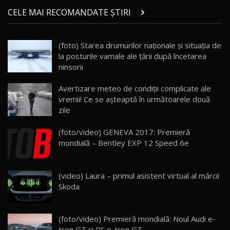
Micul BYD Dolphin Surf / Test Drive
CELE MAI RECOMANDATE ȘTIRI
AutoBlog.MD
21
16:59
(foto) Starea drumurilor naţionale şi situaţia de
Noua Mazda 6e / Test Drive AutoBlog.MD
la posturile vamale ale ţării după încetarea
26:59
22
ninsorii
Lynk & Co 01 / Test Drive AutoBlog.MD
Avertizare meteo de condiții complicate ale
25:19
23
vremii! Ce se așteaptă în următoarele două
zile
ZEEKR 009: Cel mai Performant și Confortabil
(foto/video) GENEVA 2017: Premieră
Van Electric Testat în Moldova / AutoBlog.MD
24
mondială – Bentley EXP 12 Speed 6e
26:38
Land Rover Defender OCTA Edition One: Cel
(video) Laura – primul asistent virtual al mărcii
mai Exclusiv și Puternic Defender Testat în
25
32:21
Moldova
Skoda
Porsche 911 Spirit 70 / Test Drive
AutoBlog.MD
26
(foto/video) Premieră mondială: Noul Audi e-
10:57
tron GT și RS e-tron GT