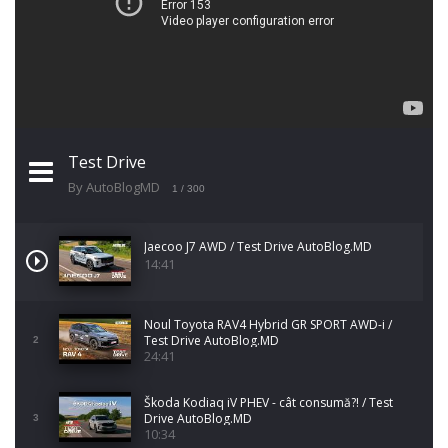
Test Drive
By AutoBlogMD
1
/ 300
Jaecoo J7 AWD / Test Drive AutoBlog.MD
14:41
Noul Toyota RAV4 Hybrid GR SPORT AWD-i /
Test Drive AutoBlog.MD
2
24:41
Škoda Kodiaq iV PHEV - cât consumă?! / Test
Drive AutoBlog.MD
3
10:34