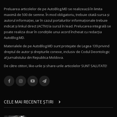
Preluarea articolelor de pe AutoBlog.MD se realizează în limita
Mercedes-AMG E 53 HYBRID 4MATIC+ / Test
maximă de 500 de semne. În mod obligatoriu, trebuie citată sursa și
Drive AutoBlog.MD
10
autorul informației, iar în cazul portalurilor informaționale trebuie
16:27
indicat și linkul direct (ACTIV) la sursă în lead. Prelucarea integrală se
poate realiza doar în condițiile unui acord încheiat cu redacţia
Noul Volvo ES90 / Test Drive AutoBlog.MD
AutoBlog.MD.
27:58
11
Materialele de pe AutoBlog.MD sunt protejate de Legea 139 privind
dreptul de autor și drepturile conexe, inclusiv de Codul Deontologic
Noul MG HS / Test Drive AutoBlog.MD
al Jurnalistului din Republica Moldova.
16:48
12
De către cititori, like-urile şi share-urile articolelor SUNT SALUTATE!
ROX 01: Test drive cu noul SUV chinezesc care
combină aventura cu luxul / AutoBlog.MD
13
36:08
ZEEKR 9X în Moldova: Am condus gigantul
chinez care face lumea să se întoarcă după el
14
CELE MAI RECENTE ȘTIRI
17:27
/ AutoBlog.MD
Noua Mazda CX-5 / Test Drive AutoBlog.MD