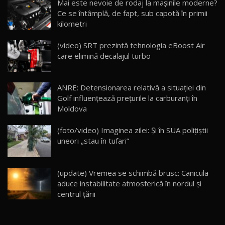
Mai este nevoie de rodaj la mașinile moderne?
14:37
15
Ce se întâmplă, de fapt, sub capotă în primii
kilometri
Cum merge? Škoda Octavia 4×4 DSG facelift //
AutoBlogMD
(video) SRT prezintă tehnologia eBoost Air
16
13:10
care elimină decalajul turbo
Lotus Eletre R / Test Drive AutoBlog.MD
20:06
17
ANRE: Detensionarea relativă a situației din
Golf influențează prețurile la carburanți în
Moldova
Va fi modelul nr.1 BYD în Moldova? BYD Seal U
DM-i / Test Drive AutoBlog.MD
18
(foto/video) Imaginea zilei: Și în SUA polițiștii
30:08
uneori „stau în tufari”
Noul Geely EX5 EM-i care a cucerit Moldova
înainte să ajungă în showroom / Test Drive
19
23:36
AutoBlog.MD
(update) Vremea se schimbă brusc: Canicula
aduce instabilitate atmosferică în nordul și
Noul ZEEKR 7X / Test Drive AutoBlog.MD
centrul țării
29:08
20