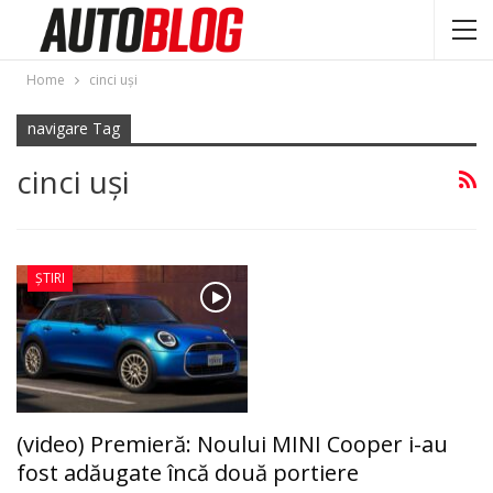
Home
cinci uși
navigare Tag
cinci uși
ȘTIRI
(video) Premieră: Noului MINI Cooper i-au
fost adăugate încă două portiere