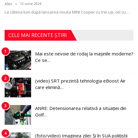
Alex
12 iunie 2024
La câteva luni după lansarea noului MINI Cooper cu trei uși, cel cu
…
CELE MAI RECENTE ȘTIRI
1
Mai este nevoie de rodaj la mașinile moderne?
Ce se…
2
(video) SRT prezintă tehnologia eBoost Air
care elimină…
3
ANRE: Detensionarea relativă a situației din
Golf…
4
(foto/video) Imaginea zilei: Și în SUA polițiștii