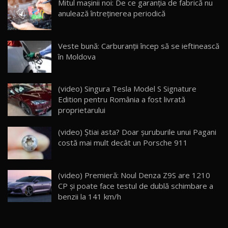
Mitul mașinii noi: De ce garanția de fabrică nu
14:37
15
anulează întreținerea periodică
Cum merge? Škoda Octavia 4×4 DSG facelift //
AutoBlogMD
Veste bună: Carburanții încep să se ieftinească
16
13:10
în Moldova
Lotus Eletre R / Test Drive AutoBlog.MD
20:06
17
(video) Singura Tesla Model S Signature
Edition pentru România a fost livrată
proprietarului
Va fi modelul nr.1 BYD în Moldova? BYD Seal U
DM-i / Test Drive AutoBlog.MD
18
(video) Știai asta? Doar șuruburile unui Pagani
30:08
costă mai mult decât un Porsche 911
Noul Geely EX5 EM-i care a cucerit Moldova
înainte să ajungă în showroom / Test Drive
19
23:36
AutoBlog.MD
(video) Premieră: Noul Denza Z9S are 1210
CP și poate face testul de dublă schimbare a
Noul ZEEKR 7X / Test Drive AutoBlog.MD
benzii la 141 km/h
29:08
20