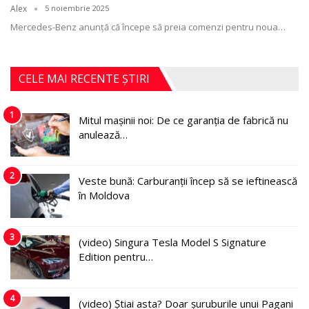
Alex
5 noiembrie 2025
Mercedes-Benz anunță că începe să preia comenzi pentru noua
…
CELE MAI RECENTE ȘTIRI
1
Mitul mașinii noi: De ce garanția de fabrică nu
anulează…
2
Veste bună: Carburanții încep să se ieftinească
în Moldova
3
(video) Singura Tesla Model S Signature
Edition pentru…
4
(video) Știai asta? Doar șuruburile unui Pagani