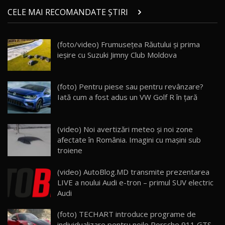
Micul BYD Dolphin Surf / Test Drive
CELE MAI RECOMANDATE ȘTIRI
AutoBlog.MD
21
16:59
(foto/video) Frumusețea Răutului și prima
Noua Mazda 6e / Test Drive AutoBlog.MD
ieșire cu Suzuki Jimny Club Moldova
26:59
22
Lynk & Co 01 / Test Drive AutoBlog.MD
(foto) Pentru piese sau pentru revânzare?
25:19
23
Iată cum a fost adus un VW Golf R în ţară
ZEEKR 009: Cel mai Performant și Confortabil
(video) Noi avertizări meteo şi noi zone
Van Electric Testat în Moldova / AutoBlog.MD
24
afectate în România. Imagini cu maşini sub
26:38
troiene
Land Rover Defender OCTA Edition One: Cel
(video) AutoBlog.MD transmite prezentarea
mai Exclusiv și Puternic Defender Testat în
25
32:21
Moldova
LIVE a noului Audi e-tron – primul SUV electric
Audi
Porsche 911 Spirit 70 / Test Drive
AutoBlog.MD
26
(foto) TECHART introduce programe de
10:57
individualizare pentru noile Porsche 911 GTS