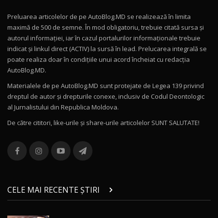
Preluarea articolelor de pe AutoBlog.MD se realizează în limita
Mercedes-AMG E 53 HYBRID 4MATIC+ / Test
maximă de 500 de semne. În mod obligatoriu, trebuie citată sursa și
Drive AutoBlog.MD
10
autorul informației, iar în cazul portalurilor informaționale trebuie
16:27
indicat și linkul direct (ACTIV) la sursă în lead. Prelucarea integrală se
poate realiza doar în condițiile unui acord încheiat cu redacţia
Noul Volvo ES90 / Test Drive AutoBlog.MD
AutoBlog.MD.
27:58
11
Materialele de pe AutoBlog.MD sunt protejate de Legea 139 privind
dreptul de autor și drepturile conexe, inclusiv de Codul Deontologic
Noul MG HS / Test Drive AutoBlog.MD
al Jurnalistului din Republica Moldova.
16:48
12
De către cititori, like-urile şi share-urile articolelor SUNT SALUTATE!
ROX 01: Test drive cu noul SUV chinezesc care
combină aventura cu luxul / AutoBlog.MD
13
36:08
ZEEKR 9X în Moldova: Am condus gigantul
chinez care face lumea să se întoarcă după el
14
CELE MAI RECENTE ȘTIRI
17:27
/ AutoBlog.MD
Noua Mazda CX-5 / Test Drive AutoBlog.MD