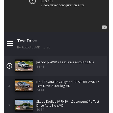
Test Drive
By AutoBlogMD
1
/ 50
Jaecoo J7 AWD / Test Drive AutoBlog.MD
14:41
Noul Toyota RAV4 Hybrid GR SPORT AWD-i /
Test Drive AutoBlog.MD
2
24:41
Škoda Kodiaq iV PHEV - cât consumă?! / Test
Drive AutoBlog.MD
3
10:34