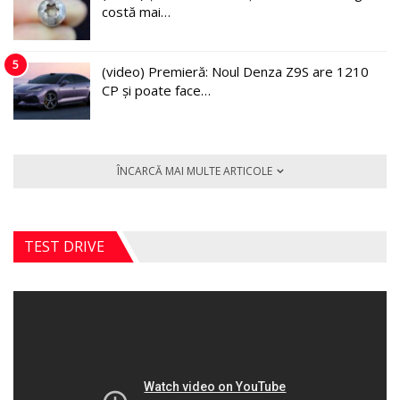
costă mai…
5
(video) Premieră: Noul Denza Z9S are 1210
CP și poate face…
ÎNCARCĂ MAI MULTE ARTICOLE
TEST DRIVE