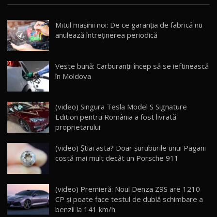
Noua Mazda CX-5 / Test Drive AutoBlog.MD
Mitul mașinii noi: De ce garanția de fabrică nu
14:37
15
anulează întreținerea periodică
Cum merge? Škoda Octavia 4×4 DSG facelift //
AutoBlogMD
Veste bună: Carburanții încep să se ieftinească
16
13:10
în Moldova
Lotus Eletre R / Test Drive AutoBlog.MD
20:06
17
(video) Singura Tesla Model S Signature
Edition pentru România a fost livrată
proprietarului
Va fi modelul nr.1 BYD în Moldova? BYD Seal U
DM-i / Test Drive AutoBlog.MD
18
(video) Știai asta? Doar șuruburile unui Pagani
30:08
costă mai mult decât un Porsche 911
Noul Geely EX5 EM-i care a cucerit Moldova
înainte să ajungă în showroom / Test Drive
19
23:36
AutoBlog.MD
(video) Premieră: Noul Denza Z9S are 1210
CP și poate face testul de dublă schimbare a
Noul ZEEKR 7X / Test Drive AutoBlog.MD
benzii la 141 km/h
29:08
20