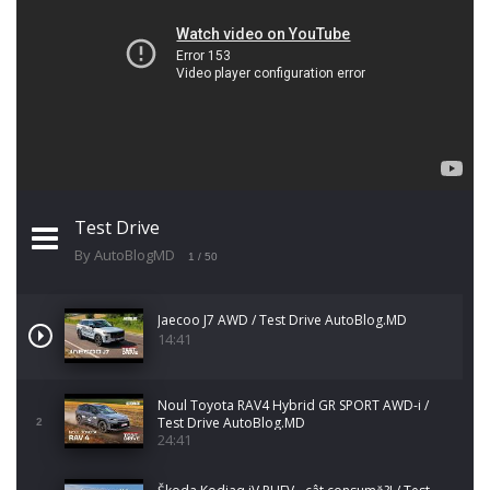
Test Drive
By AutoBlogMD
1
/ 50
Jaecoo J7 AWD / Test Drive AutoBlog.MD
14:41
Noul Toyota RAV4 Hybrid GR SPORT AWD-i /
Test Drive AutoBlog.MD
2
24:41