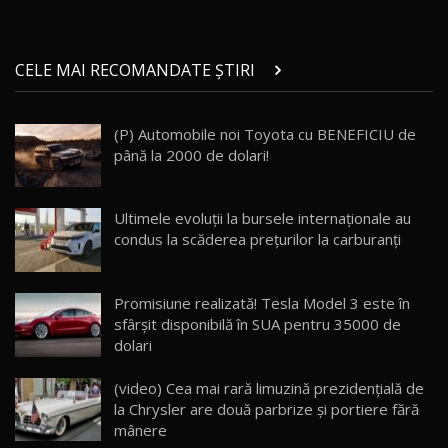
Micul BYD Dolphin Surf / Test Drive
CELE MAI RECOMANDATE ȘTIRI
AutoBlog.MD
21
16:59
(P) Automobile noi Toyota cu BENEFICIU de
Noua Mazda 6e / Test Drive AutoBlog.MD
până la 2000 de dolari!
26:59
22
Lynk & Co 01 / Test Drive AutoBlog.MD
Ultimele evoluții la bursele internaționale au
25:19
23
condus la scăderea prețurilor la carburanți
ZEEKR 009: Cel mai Performant și Confortabil
Promisiune realizată! Tesla Model 3 este în
Van Electric Testat în Moldova / AutoBlog.MD
24
sfârşit disponibilă în SUA pentru 35000 de
26:38
dolari
Land Rover Defender OCTA Edition One: Cel
(video) Cea mai rară limuzină prezidențială de
mai Exclusiv și Puternic Defender Testat în
25
32:21
Moldova
la Chrysler are două parbrize și portiere fără
mânere