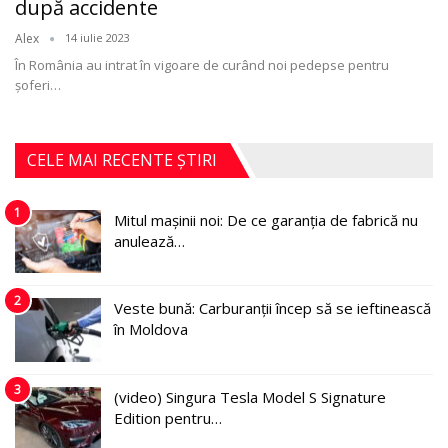
după accidente
Alex
14 iulie 2023
În România au intrat în vigoare de curând noi pedepse pentru
şoferi
…
CELE MAI RECENTE ȘTIRI
1
Mitul mașinii noi: De ce garanția de fabrică nu
anulează…
2
Veste bună: Carburanții încep să se ieftinească
în Moldova
3
(video) Singura Tesla Model S Signature
Edition pentru…