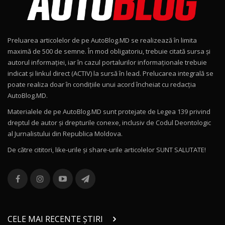
Noul Geely EX2 / Test Drive AutoBlog.MD
15:22
9
Preluarea articolelor de pe AutoBlog.MD se realizează în limita
Mercedes-AMG E 53 HYBRID 4MATIC+ / Test
maximă de 500 de semne. În mod obligatoriu, trebuie citată sursa și
Drive AutoBlog.MD
10
autorul informației, iar în cazul portalurilor informaționale trebuie
16:27
indicat și linkul direct (ACTIV) la sursă în lead. Prelucarea integrală se
poate realiza doar în condițiile unui acord încheiat cu redacţia
Noul Volvo ES90 / Test Drive AutoBlog.MD
AutoBlog.MD.
27:58
11
Materialele de pe AutoBlog.MD sunt protejate de Legea 139 privind
dreptul de autor și drepturile conexe, inclusiv de Codul Deontologic
Noul MG HS / Test Drive AutoBlog.MD
al Jurnalistului din Republica Moldova.
16:48
12
De către cititori, like-urile şi share-urile articolelor SUNT SALUTATE!
ROX 01: Test drive cu noul SUV chinezesc care
combină aventura cu luxul / AutoBlog.MD
13
36:08
ZEEKR 9X în Moldova: Am condus gigantul
chinez care face lumea să se întoarcă după el
14
CELE MAI RECENTE ȘTIRI
17:27
/ AutoBlog.MD