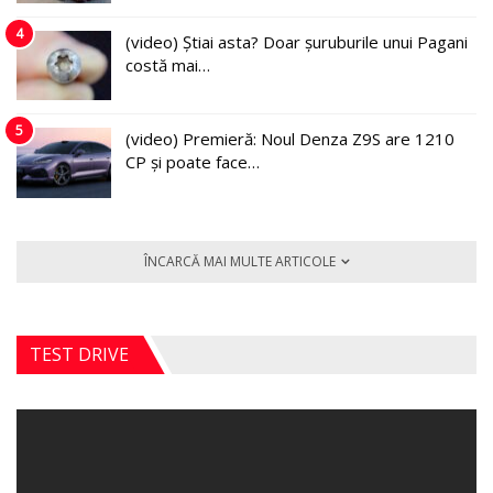
4
(video) Știai asta? Doar șuruburile unui Pagani
costă mai…
5
(video) Premieră: Noul Denza Z9S are 1210
CP și poate face…
ÎNCARCĂ MAI MULTE ARTICOLE
TEST DRIVE