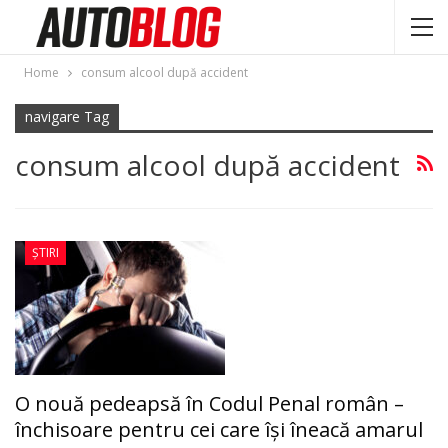
Home
consum alcool după accident
navigare Tag
consum alcool după accident
ȘTIRI
O nouă pedeapsă în Codul Penal român –
închisoare pentru cei care îşi îneacă amarul