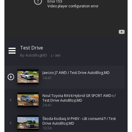
Test Drive
By AutoBlogMD
1
/ 300
Jaecoo J7 AWD / Test Drive AutoBlog.MD
14:41
Noul Toyota RAV4 Hybrid GR SPORT AWD-i /
Test Drive AutoBlog.MD
2
24:41
Škoda Kodiaq iV PHEV - cât consumă?! / Test
Drive AutoBlog.MD
3
10:34