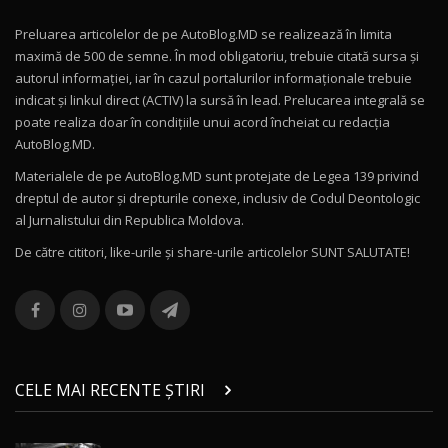
Preluarea articolelor de pe AutoBlog.MD se realizează în limita
Mercedes-AMG E 53 HYBRID 4MATIC+ / Test
maximă de 500 de semne. În mod obligatoriu, trebuie citată sursa și
Drive AutoBlog.MD
10
autorul informației, iar în cazul portalurilor informaționale trebuie
16:27
indicat și linkul direct (ACTIV) la sursă în lead. Prelucarea integrală se
poate realiza doar în condițiile unui acord încheiat cu redacţia
Noul Volvo ES90 / Test Drive AutoBlog.MD
AutoBlog.MD.
27:58
11
Materialele de pe AutoBlog.MD sunt protejate de Legea 139 privind
dreptul de autor și drepturile conexe, inclusiv de Codul Deontologic
Noul MG HS / Test Drive AutoBlog.MD
al Jurnalistului din Republica Moldova.
16:48
12
De către cititori, like-urile şi share-urile articolelor SUNT SALUTATE!
ROX 01: Test drive cu noul SUV chinezesc care
combină aventura cu luxul / AutoBlog.MD
13
36:08
ZEEKR 9X în Moldova: Am condus gigantul
chinez care face lumea să se întoarcă după el
14
CELE MAI RECENTE ȘTIRI
17:27
/ AutoBlog.MD
Noua Mazda CX-5 / Test Drive AutoBlog.MD