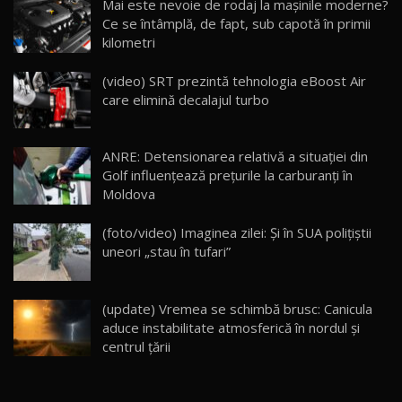
Mai este nevoie de rodaj la mașinile moderne?
14:37
15
Ce se întâmplă, de fapt, sub capotă în primii
kilometri
Cum merge? Škoda Octavia 4×4 DSG facelift //
AutoBlogMD
(video) SRT prezintă tehnologia eBoost Air
16
13:10
care elimină decalajul turbo
Lotus Eletre R / Test Drive AutoBlog.MD
20:06
17
ANRE: Detensionarea relativă a situației din
Golf influențează prețurile la carburanți în
Moldova
Va fi modelul nr.1 BYD în Moldova? BYD Seal U
DM-i / Test Drive AutoBlog.MD
18
(foto/video) Imaginea zilei: Și în SUA polițiștii
30:08
uneori „stau în tufari”
Noul Geely EX5 EM-i care a cucerit Moldova
înainte să ajungă în showroom / Test Drive
19
23:36
AutoBlog.MD
(update) Vremea se schimbă brusc: Canicula
aduce instabilitate atmosferică în nordul și
Noul ZEEKR 7X / Test Drive AutoBlog.MD
centrul țării
29:08
20