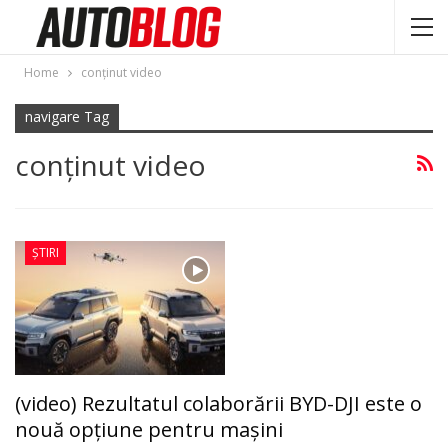
Home
conținut video
navigare Tag
conținut video
ȘTIRI
(video) Rezultatul colaborării BYD-DJI este o
nouă opțiune pentru mașini