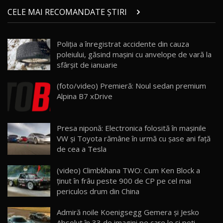
Micul BYD Dolphin Surf / Test Drive
CELE MAI RECOMANDATE ȘTIRI
AutoBlog.MD
21
16:59
Poliția a înregistrat accidente din cauza
Noua Mazda 6e / Test Drive AutoBlog.MD
poleiului, găsind mașini cu anvelope de vară la
26:59
22
sfârșit de ianuarie
Lynk & Co 01 / Test Drive AutoBlog.MD
(foto/video) Premieră: Noul sedan premium
25:19
23
Alpina B7 xDrive
ZEEKR 009: Cel mai Performant și Confortabil
Presa niponă: Electronica folosită în maşinile
Van Electric Testat în Moldova / AutoBlog.MD
24
VW și Toyota rămâne în urmă cu şase ani faţă
26:38
de cea a Tesla
Land Rover Defender OCTA Edition One: Cel
(video) Climbkhana TWO: Cum Ken Block a
mai Exclusiv și Puternic Defender Testat în
25
32:21
Moldova
ţinut în frâu peste 900 de CP pe cel mai
periculos drum din China
Porsche 911 Spirit 70 / Test Drive
AutoBlog.MD
26
Admiră noile Koenigsegg Gemera şi Jesko
10:57
Absolut în 33 de imagini pe care le şi poţi