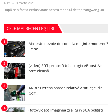
Alex
3 martie 2025
După ce a fost o exclusivitate pentru modelul de top Yangwang U8,
…
CELE MAI RECENTE ȘTIRI
1
Mai este nevoie de rodaj la mașinile moderne?
Ce se…
2
(video) SRT prezintă tehnologia eBoost Air
care elimină…
3
ANRE: Detensionarea relativă a situației din
Golf…
4
(foto/video) Imaginea zilei: Și în SUA polițiștii