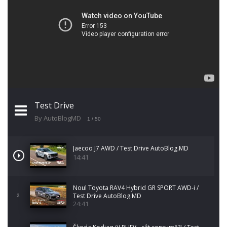
Test Drive
By AutoBlogMD
1
/ 50
Jaecoo J7 AWD / Test Drive AutoBlog.MD
14:41
Noul Toyota RAV4 Hybrid GR SPORT AWD-i /
Test Drive AutoBlog.MD
2
24:41