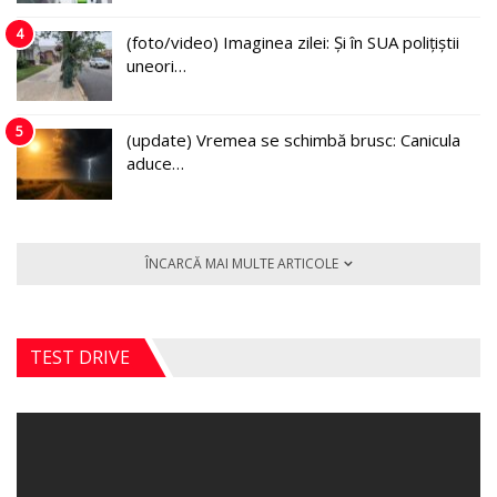
4
(foto/video) Imaginea zilei: Și în SUA polițiștii
uneori…
5
(update) Vremea se schimbă brusc: Canicula
aduce…
ÎNCARCĂ MAI MULTE ARTICOLE
TEST DRIVE