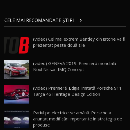
Micul BYD Dolphin Surf / Test Drive
CELE MAI RECOMANDATE ȘTIRI
AutoBlog.MD
21
16:59
(video) Cel mai extrem Bentley din istorie va fi
Noua Mazda 6e / Test Drive AutoBlog.MD
prezentat peste două zile
26:59
22
Lynk & Co 01 / Test Drive AutoBlog.MD
(video) GENEVA 2019: Premieră mondială –
25:19
23
Noul Nissan IMQ Concept
ZEEKR 009: Cel mai Performant și Confortabil
(video) Premieră: Ediţia limitată Porsche 911
Van Electric Testat în Moldova / AutoBlog.MD
24
Targa 4S Heritage Design Edition
26:38
Land Rover Defender OCTA Edition One: Cel
Pariul pe electrice se amână. Porsche a
mai Exclusiv și Puternic Defender Testat în
25
32:21
Moldova
anunțat modificări importante în strategia de
produse