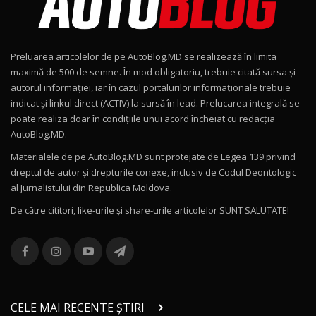
Noul Geely EX2 / Test Drive AutoBlog.MD
15:22
9
Preluarea articolelor de pe AutoBlog.MD se realizează în limita
Mercedes-AMG E 53 HYBRID 4MATIC+ / Test
maximă de 500 de semne. În mod obligatoriu, trebuie citată sursa și
Drive AutoBlog.MD
10
autorul informației, iar în cazul portalurilor informaționale trebuie
16:27
indicat și linkul direct (ACTIV) la sursă în lead. Prelucarea integrală se
poate realiza doar în condițiile unui acord încheiat cu redacţia
Noul Volvo ES90 / Test Drive AutoBlog.MD
AutoBlog.MD.
27:58
11
Materialele de pe AutoBlog.MD sunt protejate de Legea 139 privind
dreptul de autor și drepturile conexe, inclusiv de Codul Deontologic
Noul MG HS / Test Drive AutoBlog.MD
al Jurnalistului din Republica Moldova.
16:48
12
De către cititori, like-urile şi share-urile articolelor SUNT SALUTATE!
ROX 01: Test drive cu noul SUV chinezesc care
combină aventura cu luxul / AutoBlog.MD
13
36:08
ZEEKR 9X în Moldova: Am condus gigantul
chinez care face lumea să se întoarcă după el
14
CELE MAI RECENTE ȘTIRI
17:27
/ AutoBlog.MD