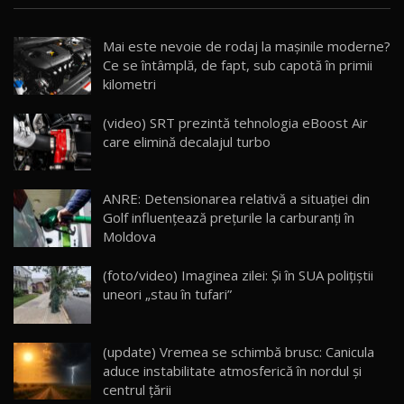
Noua Mazda CX-5 / Test Drive AutoBlog.MD
Mai este nevoie de rodaj la mașinile moderne?
14:37
15
Ce se întâmplă, de fapt, sub capotă în primii
kilometri
Cum merge? Škoda Octavia 4×4 DSG facelift //
AutoBlogMD
(video) SRT prezintă tehnologia eBoost Air
16
13:10
care elimină decalajul turbo
Lotus Eletre R / Test Drive AutoBlog.MD
20:06
17
ANRE: Detensionarea relativă a situației din
Golf influențează prețurile la carburanți în
Moldova
Va fi modelul nr.1 BYD în Moldova? BYD Seal U
DM-i / Test Drive AutoBlog.MD
18
(foto/video) Imaginea zilei: Și în SUA polițiștii
30:08
uneori „stau în tufari”
Noul Geely EX5 EM-i care a cucerit Moldova
înainte să ajungă în showroom / Test Drive
19
23:36
AutoBlog.MD
(update) Vremea se schimbă brusc: Canicula
aduce instabilitate atmosferică în nordul și
Noul ZEEKR 7X / Test Drive AutoBlog.MD
centrul țării
29:08
20