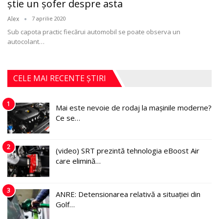
ştie un şofer despre asta
Alex
7 aprilie 2020
Sub capota practic fiecărui automobil se poate observa un
autocolant
…
CELE MAI RECENTE ȘTIRI
1
Mai este nevoie de rodaj la mașinile moderne?
Ce se…
2
(video) SRT prezintă tehnologia eBoost Air
care elimină…
3
ANRE: Detensionarea relativă a situației din
Golf…