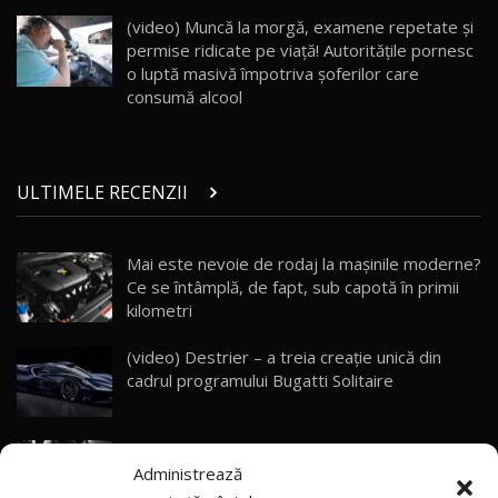
Porsche 911 Spirit 70 / Test Drive
AutoBlog.MD
26
(video) Muncă la morgă, examene repetate şi
10:57
permise ridicate pe viaţă! Autorităţile pornesc
o luptă masivă împotriva şoferilor care
Test Drive: Noile modele FENDT! Cum e să
consumă alcool
conduci un tractor?!
27
22:49
Noul Geely Monjaro 2025! Mai ieftin și mai
ULTIMELE RECENZII
dotat / Test Drive AutoBlog.MD
28
23:05
Mai este nevoie de rodaj la mașinile moderne?
ZEEKR 9X - PRIMUL TEST DRIVE ÎN ROMÂNĂ!
CUM SE CONDUCE?
29
Ce se întâmplă, de fapt, sub capotă în primii
33:40
kilometri
Primele impresii despre BYD Seal U DM-i,
(video) Destrier – a treia creație unică din
Sealion 7 și Seal 5 DM-i / Test Drive
30
cadrul programului Bugatti Solitaire
10:58
AutoBlog.MD
Noua Toyota Corolla Cross facelift / Test Drive
(video) SRT prezintă tehnologia eBoost Air
AutoBlog.MD
31
13:56
Administrează
care elimină decalajul turbo