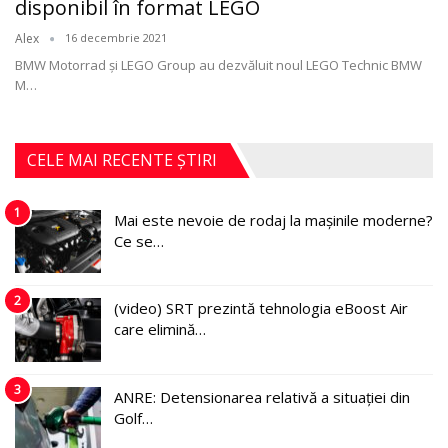
disponibil în format LEGO
Alex
16 decembrie 2021
BMW Motorrad și LEGO Group au dezvăluit noul LEGO Technic BMW
M
…
CELE MAI RECENTE ȘTIRI
1
Mai este nevoie de rodaj la mașinile moderne?
Ce se…
2
(video) SRT prezintă tehnologia eBoost Air
care elimină…
3
ANRE: Detensionarea relativă a situației din
Golf…