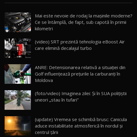
Noua Mazda CX-5 / Test Drive AutoBlog.MD
Mai este nevoie de rodaj la mașinile moderne?
14:37
15
Ce se întâmplă, de fapt, sub capotă în primii
kilometri
Cum merge? Škoda Octavia 4×4 DSG facelift //
AutoBlogMD
(video) SRT prezintă tehnologia eBoost Air
16
13:10
care elimină decalajul turbo
Lotus Eletre R / Test Drive AutoBlog.MD
20:06
17
ANRE: Detensionarea relativă a situației din
Golf influențează prețurile la carburanți în
Moldova
Va fi modelul nr.1 BYD în Moldova? BYD Seal U
DM-i / Test Drive AutoBlog.MD
18
(foto/video) Imaginea zilei: Și în SUA polițiștii
30:08
uneori „stau în tufari”
Noul Geely EX5 EM-i care a cucerit Moldova
înainte să ajungă în showroom / Test Drive
19
23:36
AutoBlog.MD
(update) Vremea se schimbă brusc: Canicula
aduce instabilitate atmosferică în nordul și
Noul ZEEKR 7X / Test Drive AutoBlog.MD
centrul țării
29:08
20