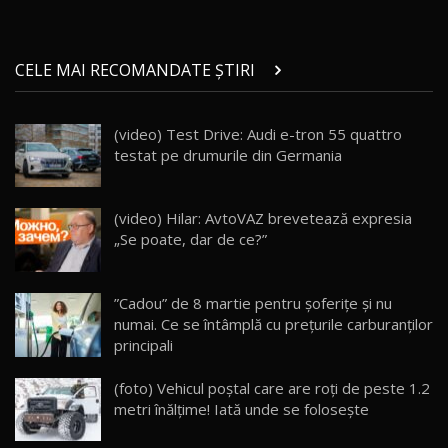
Micul BYD Dolphin Surf / Test Drive
CELE MAI RECOMANDATE ȘTIRI
AutoBlog.MD
21
16:59
(video) Test Drive: Audi e-tron 55 quattro
Noua Mazda 6e / Test Drive AutoBlog.MD
testat pe drumurile din Germania
26:59
22
Lynk & Co 01 / Test Drive AutoBlog.MD
(video) Hilar: AvtoVAZ brevetează expresia
25:19
23
„Se poate, dar de ce?”
ZEEKR 009: Cel mai Performant și Confortabil
”Cadou” de 8 martie pentru șoferițe și nu
Van Electric Testat în Moldova / AutoBlog.MD
24
numai. Ce se întâmplă cu prețurile carburanților
26:38
principali
Land Rover Defender OCTA Edition One: Cel
(foto) Vehicul poștal care are roți de peste 1.2
mai Exclusiv și Puternic Defender Testat în
25
32:21
Moldova
metri înălțime! Iată unde se folosește