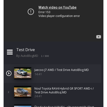
Test Drive
By AutoBlogMD
1
/ 300
Jaecoo J7 AWD / Test Drive AutoBlog.MD
14:41
Noul Toyota RAV4 Hybrid GR SPORT AWD-i /
Test Drive AutoBlog.MD
2
24:41