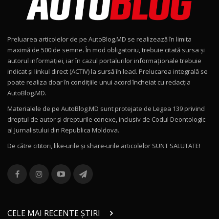
Noul Geely EX2 / Test Drive AutoBlog.MD
15:22
9
Preluarea articolelor de pe AutoBlog.MD se realizează în limita
Mercedes-AMG E 53 HYBRID 4MATIC+ / Test
maximă de 500 de semne. În mod obligatoriu, trebuie citată sursa și
Drive AutoBlog.MD
10
autorul informației, iar în cazul portalurilor informaționale trebuie
16:27
indicat și linkul direct (ACTIV) la sursă în lead. Prelucarea integrală se
poate realiza doar în condițiile unui acord încheiat cu redacţia
Noul Volvo ES90 / Test Drive AutoBlog.MD
AutoBlog.MD.
27:58
11
Materialele de pe AutoBlog.MD sunt protejate de Legea 139 privind
dreptul de autor și drepturile conexe, inclusiv de Codul Deontologic
Noul MG HS / Test Drive AutoBlog.MD
al Jurnalistului din Republica Moldova.
16:48
12
De către cititori, like-urile şi share-urile articolelor SUNT SALUTATE!
ROX 01: Test drive cu noul SUV chinezesc care
combină aventura cu luxul / AutoBlog.MD
13
36:08
ZEEKR 9X în Moldova: Am condus gigantul
chinez care face lumea să se întoarcă după el
14
CELE MAI RECENTE ȘTIRI
17:27
/ AutoBlog.MD