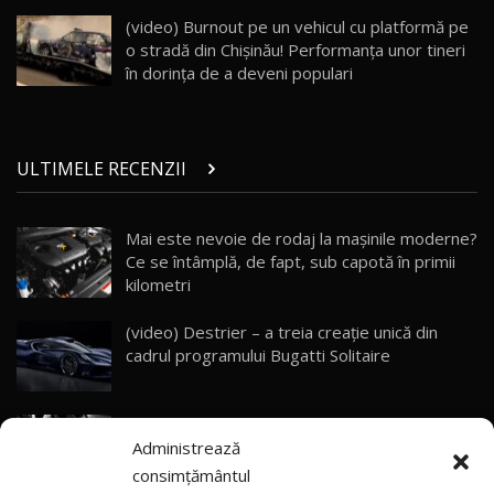
Porsche 911 Spirit 70 / Test Drive
AutoBlog.MD
26
(video) Burnout pe un vehicul cu platformă pe
10:57
o stradă din Chișinău! Performanţa unor tineri
în dorința de a deveni populari
Test Drive: Noile modele FENDT! Cum e să
conduci un tractor?!
27
22:49
ULTIMELE RECENZII
Noul Geely Monjaro 2025! Mai ieftin și mai
dotat / Test Drive AutoBlog.MD
28
23:05
Mai este nevoie de rodaj la mașinile moderne?
Ce se întâmplă, de fapt, sub capotă în primii
ZEEKR 9X - PRIMUL TEST DRIVE ÎN ROMÂNĂ!
CUM SE CONDUCE?
29
kilometri
33:40
(video) Destrier – a treia creație unică din
Primele impresii despre BYD Seal U DM-i,
cadrul programului Bugatti Solitaire
Sealion 7 și Seal 5 DM-i / Test Drive
30
10:58
AutoBlog.MD
(video) SRT prezintă tehnologia eBoost Air
Noua Toyota Corolla Cross facelift / Test Drive
Administrează
care elimină decalajul turbo
AutoBlog.MD
31
13:56
consimțământul