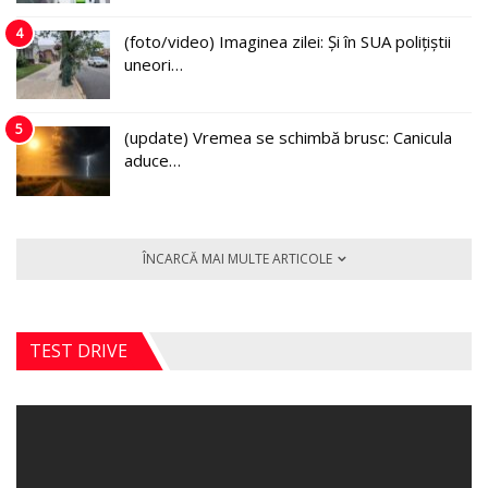
4
(foto/video) Imaginea zilei: Și în SUA polițiștii
uneori…
5
(update) Vremea se schimbă brusc: Canicula
aduce…
ÎNCARCĂ MAI MULTE ARTICOLE
TEST DRIVE