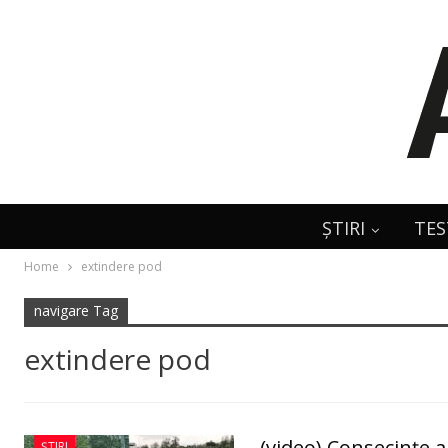
ȘTIRI
TES
Home
extindere pod
navigare Tag
extindere pod
(video) Consecințe a
ȘTIRI