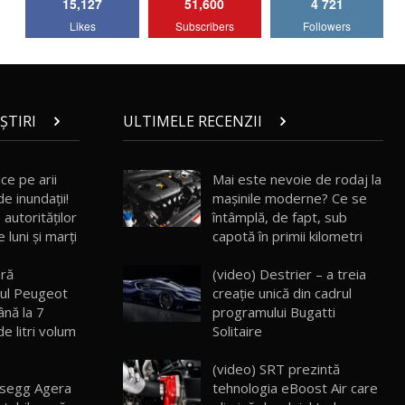
15,127
51,600
4 721
Lotus Emira Turbo SE / Test Drive
Likes
Subscribers
Followers
AutoBlog.MD
7
24:06
Noul Škoda Kodiaq RS / Test Drive
AutoBlog.MD în premieră națională
8
15:08
ȘTIRI
ULTIMELE RECENZII
Noul Geely EX2 / Test Drive AutoBlog.MD
15:22
9
ce pe arii
Mai este nevoie de rodaj la
de inundaţii!
mașinile moderne? Ce se
autorităților
întâmplă, de fapt, sub
Mercedes-AMG E 53 HYBRID 4MATIC+ /
 luni şi marţi
capotă în primii kilometri
Test Drive AutoBlog.MD
10
16:27
eră
(video) Destrier – a treia
ul Peugeot
creație unică din cadrul
Noul Volvo ES90 / Test Drive AutoBlog.MD
ână la 7
programului Bugatti
27:58
11
de litri volum
Solitaire
(video) SRT prezintă
Noul MG HS / Test Drive AutoBlog.MD
16:48
12
gsegg Agera
tehnologia eBoost Air care