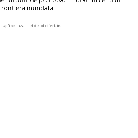
e frontieră inundată
upă amiaza zilei de joi diferit în
…