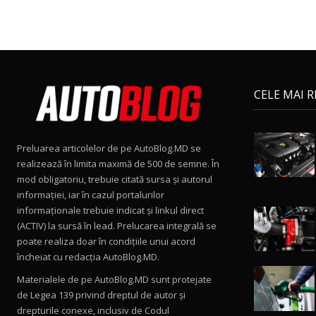
CELE MAI 
Preluarea articolelor de pe AutoBlog.MD se
realizează în limita maximă de 500 de semne. În
mod obligatoriu, trebuie citată sursa și autorul
informației, iar în cazul portalurilor
informaționale trebuie indicat și linkul direct
(ACTIV) la sursă în lead. Prelucarea integrală se
poate realiza doar în condițiile unui acord
încheiat cu redacţia AutoBlog.MD.
Materialele de pe AutoBlog.MD sunt protejate
de Legea 139 privind dreptul de autor și
drepturile conexe, inclusiv de Codul