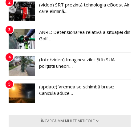
2
(video) SRT prezintă tehnologia eBoost Air
care elimină…
3
ANRE: Detensionarea relativă a situației din
Golf…
4
(foto/video) Imaginea zilei: Și în SUA
polițiștii uneori…
5
(update) Vremea se schimbă brusc:
Canicula aduce…
ÎNCARCĂ MAI MULTE ARTICOLE