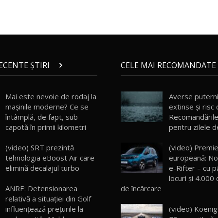
RECENTE ȘTIRI
CELE MAI RECOMANDATE 
Mai este nevoie de rodaj la
Averse puterni
mașinile moderne? Ce se
extinse şi risc 
întâmplă, de fapt, sub
Recomandările 
capotă în primii kilometri
pentru zilele de
(video) SRT prezintă
(video) Premi
tehnologia eBoost Air care
europeană: No
elimină decalajul turbo
e-Rifter – cu p
locuri şi 4.000 
de încărcare
ANRE: Detensionarea
relativă a situației din Golf
(video) Koeni
influențează prețurile la