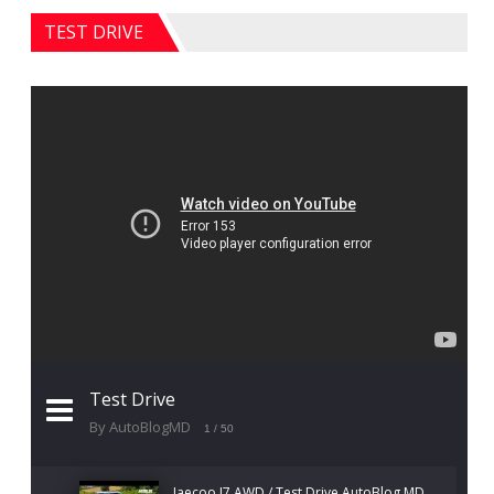
TEST DRIVE
Test Drive
By AutoBlogMD
1
/ 50
Jaecoo J7 AWD / Test Drive AutoBlog.MD