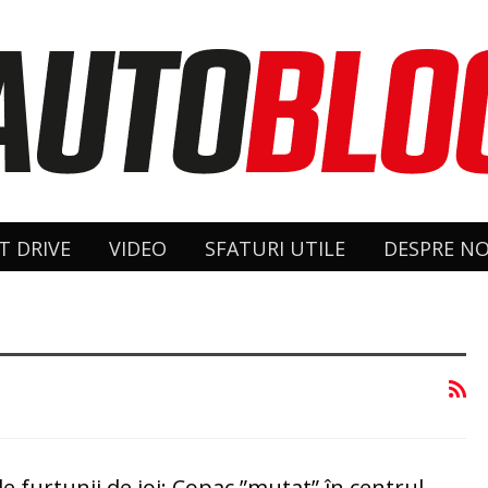
T DRIVE
VIDEO
SFATURI UTILE
DESPRE NO
le furtunii de joi: Copac ”mutat” în centrul