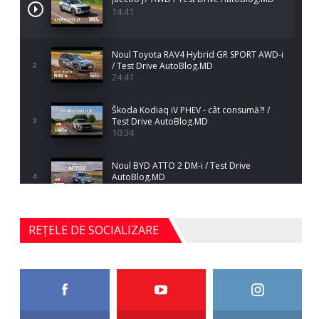
14:41
Noul Toyota RAV4 Hybrid GR SPORT AWD-i
/ Test Drive AutoBlog.MD
2
24:41
Škoda Kodiaq iV PHEV - cât consumă?! /
Test Drive AutoBlog.MD
3
10:34
Noul BYD ATTO 2 DM-i / Test Drive
AutoBlog.MD
4
17:35
Noul Mercedes-Benz S-Class facelift (S 580
REȚELE DE SOCIALIZARE
4MATIC V223) / Test Drive AutoBlog.MD
5
27:33
HAVAL H5 / Test Drive AutoBlog.MD
11:58
6