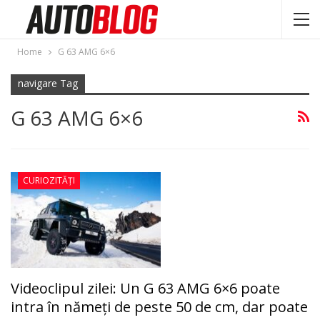
Home
G 63 AMG 6×6
navigare Tag
G 63 AMG 6×6
CURIOZITĂȚI
Videoclipul zilei: Un G 63 AMG 6×6 poate
intra în nămeţi de peste 50 de cm, dar poate