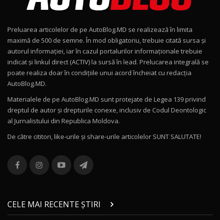
Noul Geely EX2 / Test Drive AutoBlog.MD
15:22
9
Preluarea articolelor de pe AutoBlog.MD se realizează în limita
Mercedes-AMG E 53 HYBRID 4MATIC+ / Test
maximă de 500 de semne. În mod obligatoriu, trebuie citată sursa și
Drive AutoBlog.MD
10
autorul informației, iar în cazul portalurilor informaționale trebuie
16:27
indicat și linkul direct (ACTIV) la sursă în lead. Prelucarea integrală se
poate realiza doar în condițiile unui acord încheiat cu redacţia
Noul Volvo ES90 / Test Drive AutoBlog.MD
AutoBlog.MD.
27:58
11
Materialele de pe AutoBlog.MD sunt protejate de Legea 139 privind
dreptul de autor și drepturile conexe, inclusiv de Codul Deontologic
Noul MG HS / Test Drive AutoBlog.MD
al Jurnalistului din Republica Moldova.
16:48
12
De către cititori, like-urile şi share-urile articolelor SUNT SALUTATE!
ROX 01: Test drive cu noul SUV chinezesc care
combină aventura cu luxul / AutoBlog.MD
13
36:08
ZEEKR 9X în Moldova: Am condus gigantul
chinez care face lumea să se întoarcă după el
14
CELE MAI RECENTE ȘTIRI
17:27
/ AutoBlog.MD