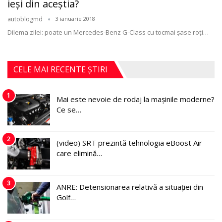
ieşi din aceştia?
autoblogmd
3 ianuarie 2018
Dilema zilei: poate un Mercedes-Benz G-Class cu tocmai şase roţi…
CELE MAI RECENTE ȘTIRI
1
Mai este nevoie de rodaj la mașinile moderne?
Ce se…
2
(video) SRT prezintă tehnologia eBoost Air
care elimină…
3
ANRE: Detensionarea relativă a situației din
Golf…