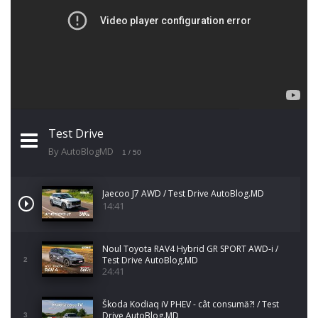
Test Drive
By AutoBlogMD
1
/ 50
Jaecoo J7 AWD / Test Drive AutoBlog.MD
14:41
Noul Toyota RAV4 Hybrid GR SPORT AWD-i /
Test Drive AutoBlog.MD
2
24:41
Škoda Kodiaq iV PHEV - cât consumă?! / Test
Drive AutoBlog.MD
3