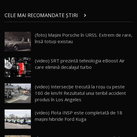
Micul BYD Dolphin Surf / Test Drive
CELE MAI RECOMANDATE ȘTIRI
AutoBlog.MD
21
16:59
(foto) Maşini Porsche în URSS. Extrem de rare,
Noua Mazda 6e / Test Drive AutoBlog.MD
însă totuşi existau
26:59
22
Lynk & Co 01 / Test Drive AutoBlog.MD
(video) SRT prezintă tehnologia eBoost Air
25:19
23
care elimină decalajul turbo
ZEEKR 009: Cel mai Performant și Confortabil
(video) Intersecție trecută la roşu cu peste
Van Electric Testat în Moldova / AutoBlog.MD
24
160 de km/h! Rezultatul unui teribil accident
26:38
produs în Los Angeles
Land Rover Defender OCTA Edition One: Cel
(video) Flota INSP este completată de 18
mai Exclusiv și Puternic Defender Testat în
25
32:21
Moldova
mașini hibride Ford Kuga
Porsche 911 Spirit 70 / Test Drive
AutoBlog.MD
26