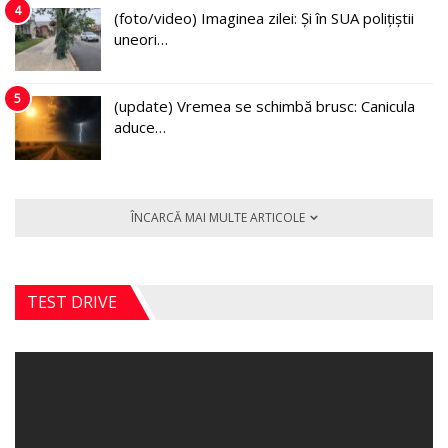
4
(foto/video) Imaginea zilei: Și în SUA polițiștii
uneori…
5
(update) Vremea se schimbă brusc: Canicula
aduce…
ÎNCARCĂ MAI MULTE ARTICOLE
TEST DRIVE