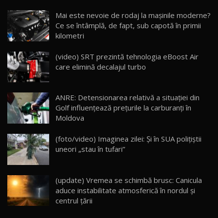
Noua Mazda CX-5 / Test Drive AutoBlog.MD
Mai este nevoie de rodaj la mașinile moderne?
14:37
15
Ce se întâmplă, de fapt, sub capotă în primii
kilometri
Cum merge? Škoda Octavia 4×4 DSG facelift //
AutoBlogMD
(video) SRT prezintă tehnologia eBoost Air
16
13:10
care elimină decalajul turbo
Lotus Eletre R / Test Drive AutoBlog.MD
20:06
17
ANRE: Detensionarea relativă a situației din
Golf influențează prețurile la carburanți în
Moldova
Va fi modelul nr.1 BYD în Moldova? BYD Seal U
DM-i / Test Drive AutoBlog.MD
18
(foto/video) Imaginea zilei: Și în SUA polițiștii
30:08
uneori „stau în tufari”
Noul Geely EX5 EM-i care a cucerit Moldova
înainte să ajungă în showroom / Test Drive
19
23:36
AutoBlog.MD
(update) Vremea se schimbă brusc: Canicula
aduce instabilitate atmosferică în nordul și
Noul ZEEKR 7X / Test Drive AutoBlog.MD
centrul țării
29:08
20