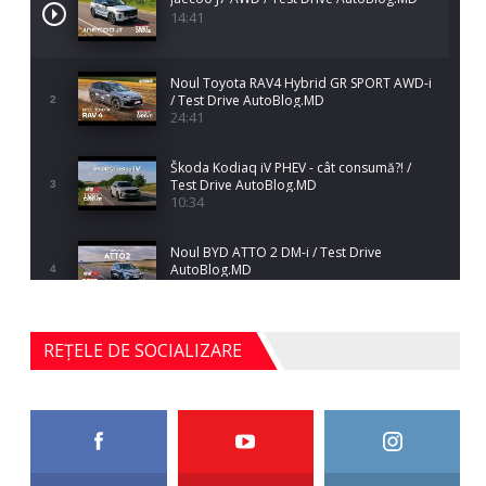
14:41
Noul Toyota RAV4 Hybrid GR SPORT AWD-i
/ Test Drive AutoBlog.MD
2
24:41
Škoda Kodiaq iV PHEV - cât consumă?! /
Test Drive AutoBlog.MD
3
10:34
Noul BYD ATTO 2 DM-i / Test Drive
AutoBlog.MD
4
17:35
Noul Mercedes-Benz S-Class facelift (S 580
REȚELE DE SOCIALIZARE
4MATIC V223) / Test Drive AutoBlog.MD
5
27:33
HAVAL H5 / Test Drive AutoBlog.MD
11:58
6