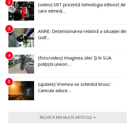
2
(video) SRT prezintă tehnologia eBoost Air
care elimină…
3
ANRE: Detensionarea relativă a situației din
Golf…
4
(foto/video) Imaginea zilei: Și în SUA
polițiștii uneori…
5
(update) Vremea se schimbă brusc:
Canicula aduce…
ÎNCARCĂ MAI MULTE ARTICOLE