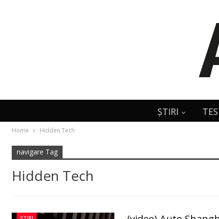
ȘTIRI
TES
Home
Hidden Tech
navigare Tag
Hidden Tech
(video) Auto Shangh
ȘTIRI