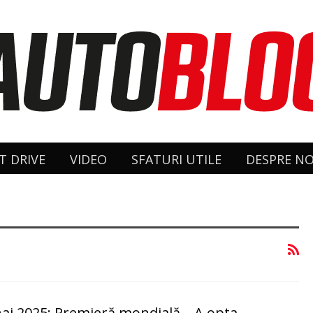
T DRIVE
VIDEO
SFATURI UTILE
DESPRE NO
ai 2025: Premieră mondială – A opta