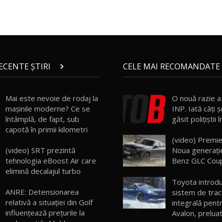
RECENTE ȘTIRI
CELE MAI RECOMANDATE 
Mai este nevoie de rodaj la
O nouă razie a 
mașinile moderne? Ce se
INP. Iată câţi ş
întâmplă, de fapt, sub
găsit poliţişti
capotă în primii kilometri
(video) Premie
(video) SRT prezintă
Noua generaţi
tehnologia eBoost Air care
Benz GLC Cou
elimină decalajul turbo
Toyota introd
ANRE: Detensionarea
sistem de trac
relativă a situației din Golf
integrală pent
influențează prețurile la
Avalon, prelua