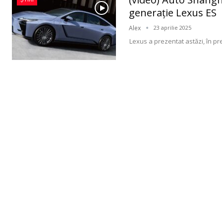
generație Lexus ES
Alex
23 aprilie 2025
Lexus a prezentat astăzi, în 