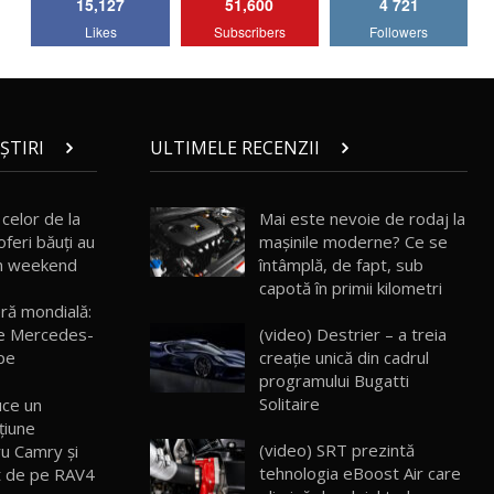
15,127
51,600
4 721
Lotus Emira Turbo SE / Test Drive
Likes
Subscribers
Followers
AutoBlog.MD
7
24:06
Noul Škoda Kodiaq RS / Test Drive
AutoBlog.MD în premieră națională
8
15:08
ȘTIRI
ULTIMELE RECENZII
Noul Geely EX2 / Test Drive AutoBlog.MD
15:22
9
celor de la
Mai este nevoie de rodaj la
oferi băuţi au
mașinile moderne? Ce se
i în weekend
întâmplă, de fapt, sub
Mercedes-AMG E 53 HYBRID 4MATIC+ /
capotă în primii kilometri
Test Drive AutoBlog.MD
10
ră mondială:
16:27
(video) Destrier – a treia
e Mercedes-
creație unică din cadrul
pe
Noul Volvo ES90 / Test Drive AutoBlog.MD
programului Bugatti
27:58
11
Solitaire
uce un
ţiune
(video) SRT prezintă
ru Camry şi
Noul MG HS / Test Drive AutoBlog.MD
16:48
12
tehnologia eBoost Air care
t de pe RAV4