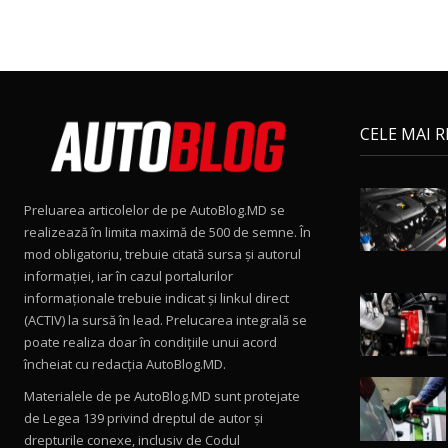
CELE MAI 
Preluarea articolelor de pe AutoBlog.MD se
realizează în limita maximă de 500 de semne. În
mod obligatoriu, trebuie citată sursa și autorul
informației, iar în cazul portalurilor
informaționale trebuie indicat și linkul direct
(ACTIV) la sursă în lead. Prelucarea integrală se
poate realiza doar în condițiile unui acord
încheiat cu redacţia AutoBlog.MD.
Materialele de pe AutoBlog.MD sunt protejate
de Legea 139 privind dreptul de autor și
drepturile conexe, inclusiv de Codul