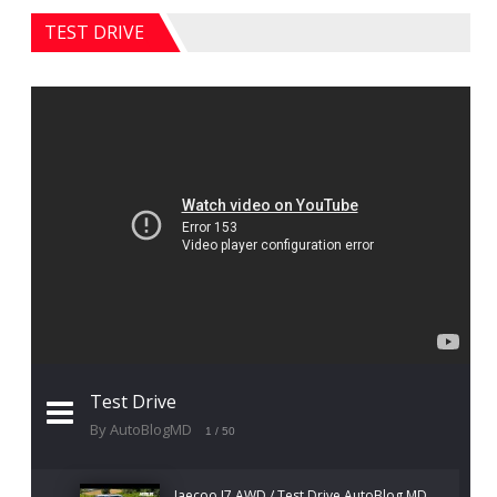
TEST DRIVE
Test Drive
By AutoBlogMD
1
/ 50
Jaecoo J7 AWD / Test Drive AutoBlog.MD