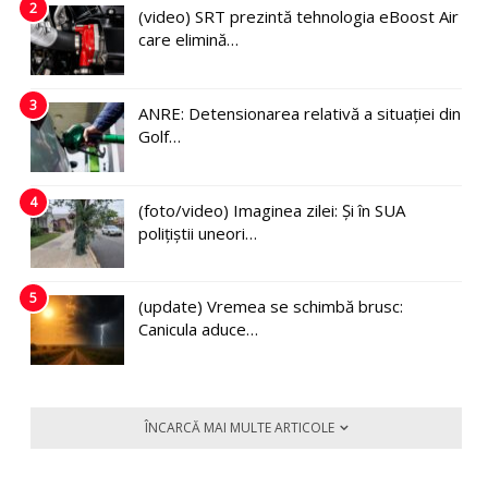
2
(video) SRT prezintă tehnologia eBoost Air
care elimină…
3
ANRE: Detensionarea relativă a situației din
Golf…
4
(foto/video) Imaginea zilei: Și în SUA
polițiștii uneori…
5
(update) Vremea se schimbă brusc:
Canicula aduce…
ÎNCARCĂ MAI MULTE ARTICOLE