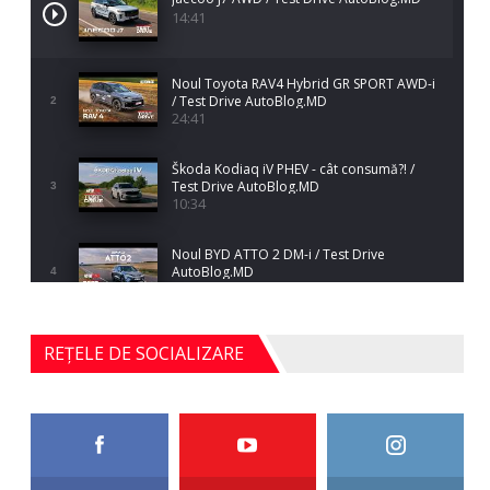
14:41
Noul Toyota RAV4 Hybrid GR SPORT AWD-i
/ Test Drive AutoBlog.MD
2
24:41
Škoda Kodiaq iV PHEV - cât consumă?! /
Test Drive AutoBlog.MD
3
10:34
Noul BYD ATTO 2 DM-i / Test Drive
AutoBlog.MD
4
17:35
Noul Mercedes-Benz S-Class facelift (S 580
REȚELE DE SOCIALIZARE
4MATIC V223) / Test Drive AutoBlog.MD
5
27:33
HAVAL H5 / Test Drive AutoBlog.MD
11:58
6