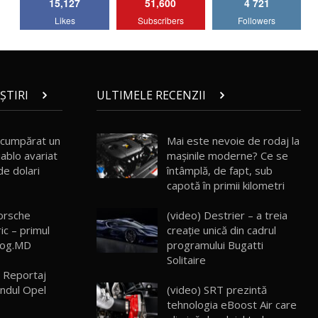
15,127
51,600
4 721
Lotus Emira Turbo SE / Test Drive
Likes
Subscribers
Followers
AutoBlog.MD
7
24:06
Noul Škoda Kodiaq RS / Test Drive
AutoBlog.MD în premieră națională
8
15:08
ȘTIRI
ULTIMELE RECENZII
Noul Geely EX2 / Test Drive AutoBlog.MD
15:22
9
 cumpărat un
Mai este nevoie de rodaj la
ablo avariat
mașinile moderne? Ce se
de dolari
întâmplă, de fapt, sub
Mercedes-AMG E 53 HYBRID 4MATIC+ /
capotă în primii kilometri
Test Drive AutoBlog.MD
10
16:27
orsche
(video) Destrier – a treia
ic – primul
creație unică din cadrul
Noul Volvo ES90 / Test Drive AutoBlog.MD
log.MD
programului Bugatti
27:58
11
Solitaire
 Reportaj
(video) SRT prezintă
andul Opel
Noul MG HS / Test Drive AutoBlog.MD
16:48
12
tehnologia eBoost Air care