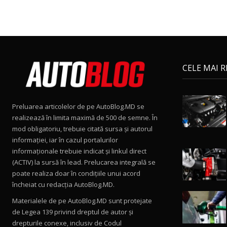
CELE MAI 
Preluarea articolelor de pe AutoBlog.MD se
realizează în limita maximă de 500 de semne. În
mod obligatoriu, trebuie citată sursa și autorul
informației, iar în cazul portalurilor
informaționale trebuie indicat și linkul direct
(ACTIV) la sursă în lead. Prelucarea integrală se
poate realiza doar în condițiile unui acord
încheiat cu redacţia AutoBlog.MD.
Materialele de pe AutoBlog.MD sunt protejate
de Legea 139 privind dreptul de autor și
drepturile conexe, inclusiv de Codul