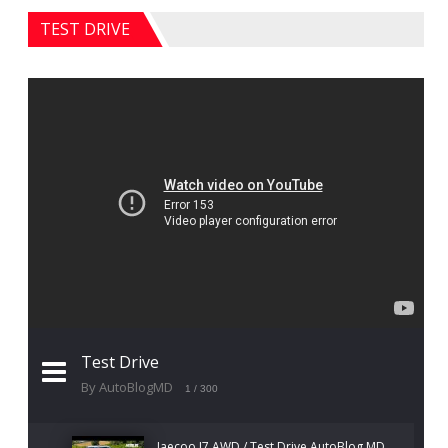
TEST DRIVE
Test Drive
By AutoBlogMD
1
/ 300
Jaecoo J7 AWD / Test Drive AutoBlog.MD