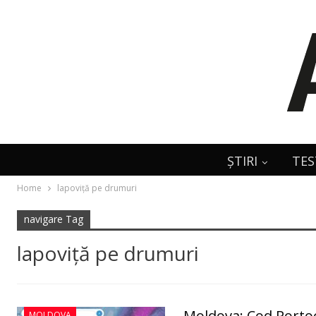
ȘTIRI
TES
Home
lapoviţă pe drumuri
navigare Tag
lapoviţă pe drumuri
Moldova: Cod Portoca
MOLDOVA