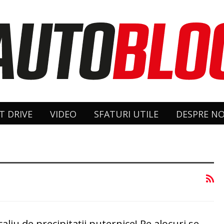
T DRIVE
VIDEO
SFATURI UTILE
DESPRE NO
liu de precipitaţii puternice! Pe alocuri se