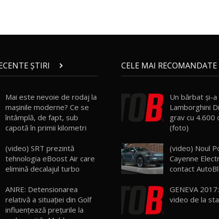
RECENTE ȘTIRI
CELE MAI RECOMANDATE 
Mai este nevoie de rodaj la
Un bărbat şi-a
mașinile moderne? Ce se
Lamborghini Di
întâmplă, de fapt, sub
grav cu 4.600 
capotă în primii kilometri
(foto)
(video) SRT prezintă
(video) Noul P
tehnologia eBoost Air care
Cayenne Electr
elimină decalajul turbo
contact AutoB
ANRE: Detensionarea
GENEVA 2017:
relativă a situației din Golf
video de la st
influențează prețurile la