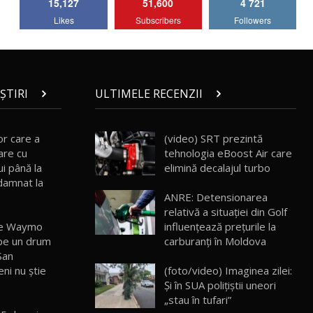
15,127
51,600
4 721
Lotus Emira Turbo SE / Test Drive
Likes
Subscribers
Followers
AutoBlog.MD
7
24:06
Noul Škoda Kodiaq RS / Test Drive
AutoBlog.MD în premieră națională
8
15:08
ȘTIRI
ULTIMELE RECENZII
Noul Geely EX2 / Test Drive AutoBlog.MD
15:22
9
or care a
(video) SRT prezintă
are cu
tehnologia eBoost Air care
ui până la
elimină decalajul turbo
Mercedes-AMG E 53 HYBRID 4MATIC+ /
damnat la
Test Drive AutoBlog.MD
10
ANRE: Detensionarea
16:27
relativă a situației din Golf
ile Waymo
influențează prețurile la
Noul Volvo ES90 / Test Drive AutoBlog.MD
 pe un drum
carburanți în Moldova
27:58
11
 San
ni nu știe
(foto/video) Imaginea zilei:
Și în SUA polițiștii uneori
Noul MG HS / Test Drive AutoBlog.MD
16:48
12
„stau în tufari”