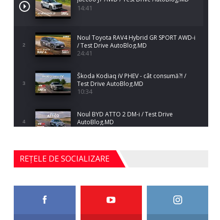
14:41
Noul Toyota RAV4 Hybrid GR SPORT AWD-i
/ Test Drive AutoBlog.MD
2
24:41
Škoda Kodiaq iV PHEV - cât consumă?! /
Test Drive AutoBlog.MD
3
10:34
Noul BYD ATTO 2 DM-i / Test Drive
AutoBlog.MD
4
17:35
Noul Mercedes-Benz S-Class facelift (S 580
REȚELE DE SOCIALIZARE
4MATIC V223) / Test Drive AutoBlog.MD
5
27:33
HAVAL H5 / Test Drive AutoBlog.MD
11:58
6