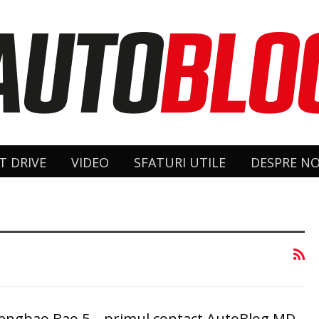
T DRIVE
VIDEO
SFATURI UTILE
DESPRE NO
hengbao Bao 5 – primul contact AutoBlog.MD