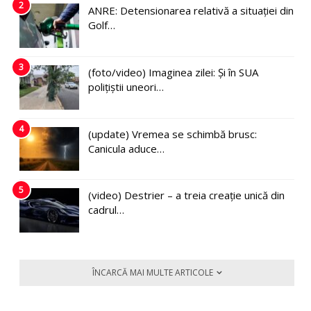
2
ANRE: Detensionarea relativă a situației din
Golf…
3
(foto/video) Imaginea zilei: Și în SUA
polițiștii uneori…
4
(update) Vremea se schimbă brusc:
Canicula aduce…
5
(video) Destrier – a treia creație unică din
cadrul…
ÎNCARCĂ MAI MULTE ARTICOLE