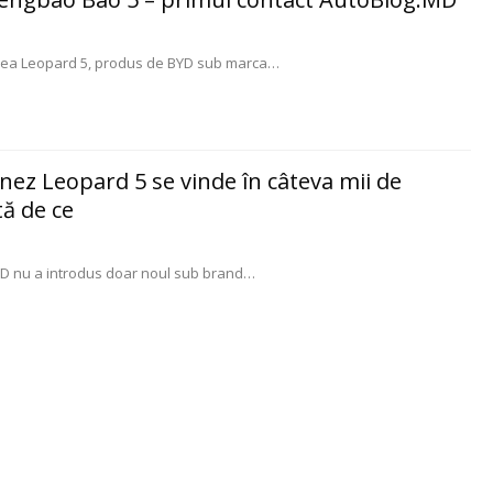
rea Leopard 5, produs de BYD sub marca
…
nez Leopard 5 se vinde în câteva mii de
tă de ce
YD nu a introdus doar noul sub brand
…