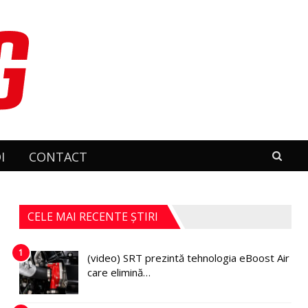
I
CONTACT
CELE MAI RECENTE ȘTIRI
1
(video) SRT prezintă tehnologia eBoost Air
care elimină…