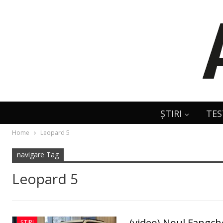
ȘTIRI
TES
Home
Leopard 5
navigare Tag
Leopard 5
(video) Noul Fangc
ȘTIRI