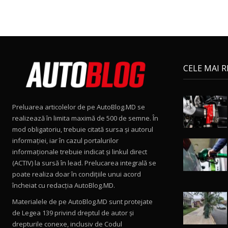
CELE MAI 
Preluarea articolelor de pe AutoBlog.MD se
realizează în limita maximă de 500 de semne. În
mod obligatoriu, trebuie citată sursa și autorul
informației, iar în cazul portalurilor
informaționale trebuie indicat și linkul direct
(ACTIV) la sursă în lead. Prelucarea integrală se
poate realiza doar în condițiile unui acord
încheiat cu redacţia AutoBlog.MD.
Materialele de pe AutoBlog.MD sunt protejate
de Legea 139 privind dreptul de autor și
drepturile conexe, inclusiv de Codul