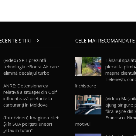
RECENTE ȘTIRI
CELE MAI RECOMANDATE 
(video) SRT prezintă
Tânărul spălăt
tehnologia eBoost Air care
plecat la plimb
elimină decalajul turbo
mașina clientul
Telenești, con
închisoare
ANRE: Detensionarea
relativă a situației din Golf
(video) Maşin
influențează prețurile la
ajung singure
carburanți în Moldova
fără ieşire din
Francisco. Nime
(foto/video) Imaginea zilei:
motivul
Și în SUA polițiștii uneori
„stau în tufari”