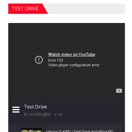
TEST DRIVE
Test Drive
By AutoBlogMD
1
/ 50
Jaecoo J7 AWD / Test Drive AutoBlog.MD