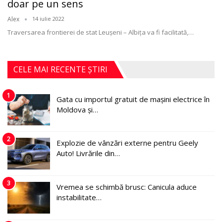
doar pe un sens
Alex
14 iulie 2022
Traversarea frontierei de stat Leușeni – Albița va fi facilitată,
…
CELE MAI RECENTE ȘTIRI
1
Gata cu importul gratuit de mașini electrice în
Moldova și…
2
Explozie de vânzări externe pentru Geely
Auto! Livrările din…
3
Vremea se schimbă brusc: Canicula aduce
instabilitate…