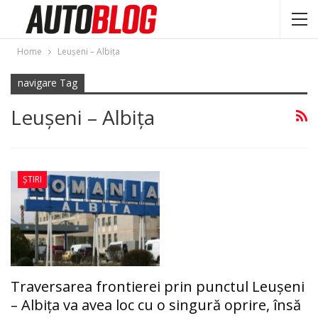
Home
Leuşeni – Albiţa
navigare Tag
Leuşeni – Albiţa
ȘTIRI
Traversarea frontierei prin punctul Leuşeni
– Albiţa va avea loc cu o singură oprire, însă