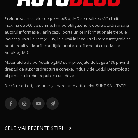
Noul Geely EX2 / Test Drive AutoBlog.MD
15:22
9
Preluarea articolelor de pe AutoBlog.MD se realizează în limita
Mercedes-AMG E 53 HYBRID 4MATIC+ / Test
maximă de 500 de semne. În mod obligatoriu, trebuie citată sursa și
Drive AutoBlog.MD
10
autorul informației, iar în cazul portalurilor informaționale trebuie
16:27
indicat și linkul direct (ACTIV) la sursă în lead. Prelucarea integrală se
poate realiza doar în condițiile unui acord încheiat cu redacţia
Noul Volvo ES90 / Test Drive AutoBlog.MD
AutoBlog.MD.
27:58
11
Materialele de pe AutoBlog.MD sunt protejate de Legea 139 privind
dreptul de autor și drepturile conexe, inclusiv de Codul Deontologic
Noul MG HS / Test Drive AutoBlog.MD
al Jurnalistului din Republica Moldova.
16:48
12
De către cititori, like-urile şi share-urile articolelor SUNT SALUTATE!
ROX 01: Test drive cu noul SUV chinezesc care
combină aventura cu luxul / AutoBlog.MD
13
36:08
ZEEKR 9X în Moldova: Am condus gigantul
chinez care face lumea să se întoarcă după el
14
CELE MAI RECENTE ȘTIRI
17:27
/ AutoBlog.MD