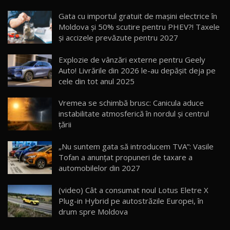
Noua Mazda CX-5 / Test Drive AutoBlog.MD
Gata cu importul gratuit de mașini electrice în
14:37
15
Moldova și 50% scutire pentru PHEV?! Taxele
și accizele prevăzute pentru 2027
Cum merge? Škoda Octavia 4×4 DSG facelift //
AutoBlogMD
Explozie de vânzări externe pentru Geely
16
13:10
Auto! Livrările din 2026 le-au depășit deja pe
cele din tot anul 2025
Lotus Eletre R / Test Drive AutoBlog.MD
20:06
17
Vremea se schimbă brusc: Canicula aduce
instabilitate atmosferică în nordul și centrul
țării
Va fi modelul nr.1 BYD în Moldova? BYD Seal U
DM-i / Test Drive AutoBlog.MD
18
„Nu suntem gata să introducem TVA”: Vasile
30:08
Tofan a anunțat propuneri de taxare a
automobilelor din 2027
Noul Geely EX5 EM-i care a cucerit Moldova
înainte să ajungă în showroom / Test Drive
19
23:36
AutoBlog.MD
(video) Cât a consumat noul Lotus Eletre X
Plug-in Hybrid pe autostrăzile Europei, în
Noul ZEEKR 7X / Test Drive AutoBlog.MD
drum spre Moldova
29:08
20