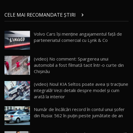
Micul BYD Dolphin Surf / Test Drive
CELE MAI RECOMANDATE ȘTIRI
AutoBlog.MD
21
16:59
Volvo Cars își menține angajamentul față de
Noua Mazda 6e / Test Drive AutoBlog.MD
parteneriatul comercial cu Lynk & Co
26:59
22
Lynk & Co 01 / Test Drive AutoBlog.MD
(video) No comment: Spargerea unui
25:19
23
automobil a fost filmată tacit într-o curte din
Chișinău
ZEEKR 009: Cel mai Performant și Confortabil
(video) Noul KIA Seltos poate avea şi tracţiune
Van Electric Testat în Moldova / AutoBlog.MD
24
integrală! Vezi detalii despre model şi cum
26:38
arată la interior
Land Rover Defender OCTA Edition One: Cel
Număr de încălcări record în contul unui şofer
mai Exclusiv și Puternic Defender Testat în
25
32:21
Moldova
din Rusia: 562 în puţin peste jumătate de an
Porsche 911 Spirit 70 / Test Drive
AutoBlog.MD
26