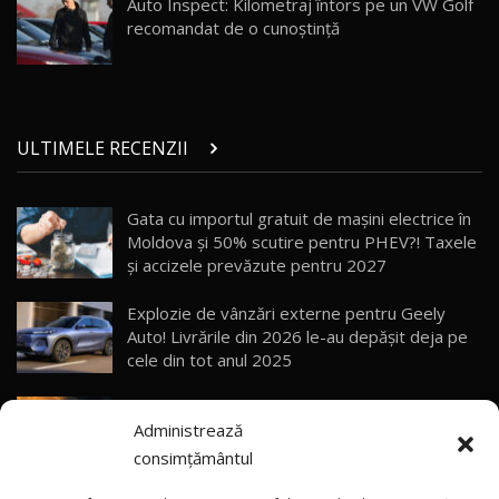
Auto Inspect: Kilometraj întors pe un VW Golf
10:57
recomandat de o cunoștință
Test Drive: Noile modele FENDT! Cum e să
conduci un tractor?!
27
22:49
ULTIMELE RECENZII
Noul Geely Monjaro 2025! Mai ieftin și mai
dotat / Test Drive AutoBlog.MD
28
23:05
Gata cu importul gratuit de mașini electrice în
Moldova și 50% scutire pentru PHEV?! Taxele
ZEEKR 9X - PRIMUL TEST DRIVE ÎN ROMÂNĂ!
CUM SE CONDUCE?
29
și accizele prevăzute pentru 2027
33:40
Explozie de vânzări externe pentru Geely
Primele impresii despre BYD Seal U DM-i,
Auto! Livrările din 2026 le-au depășit deja pe
Sealion 7 și Seal 5 DM-i / Test Drive
30
cele din tot anul 2025
10:58
AutoBlog.MD
Vremea se schimbă brusc: Canicula aduce
Noua Toyota Corolla Cross facelift / Test Drive
Administrează
instabilitate atmosferică în nordul și centrul
AutoBlog.MD
31
13:56
țării
consimțământul