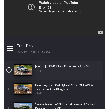
Test Drive
By AutoBlogMD
1
/ 300
Jaecoo J7 AWD / Test Drive AutoBlog.MD
14:41
Noul Toyota RAV4 Hybrid GR SPORT AWD-i /
Test Drive AutoBlog.MD
2
24:41
Škoda Kodiaq iV PHEV - cât consumă?! / Test
Drive AutoBlog.MD
3