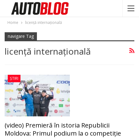
Home
licenţă internaţională
navigare Tag
licenţă internaţională
ȘTIRI
(video) Premieră în istoria Republicii
Moldova: Primul podium la o competiție