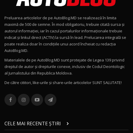
Noul Geely EX2 / Test Drive AutoBlog.MD
15:22
9
Preluarea articolelor de pe AutoBlog.MD se realizează în limita
Mercedes-AMG E 53 HYBRID 4MATIC+ / Test
maximă de 500 de semne. În mod obligatoriu, trebuie citată sursa și
Drive AutoBlog.MD
10
autorul informației, iar în cazul portalurilor informaționale trebuie
16:27
indicat și linkul direct (ACTIV) la sursă în lead. Prelucarea integrală se
poate realiza doar în condițiile unui acord încheiat cu redacţia
Noul Volvo ES90 / Test Drive AutoBlog.MD
AutoBlog.MD.
27:58
11
Materialele de pe AutoBlog.MD sunt protejate de Legea 139 privind
dreptul de autor și drepturile conexe, inclusiv de Codul Deontologic
Noul MG HS / Test Drive AutoBlog.MD
al Jurnalistului din Republica Moldova.
16:48
12
De către cititori, like-urile şi share-urile articolelor SUNT SALUTATE!
ROX 01: Test drive cu noul SUV chinezesc care
combină aventura cu luxul / AutoBlog.MD
13
36:08
ZEEKR 9X în Moldova: Am condus gigantul
chinez care face lumea să se întoarcă după el
14
CELE MAI RECENTE ȘTIRI
17:27
/ AutoBlog.MD