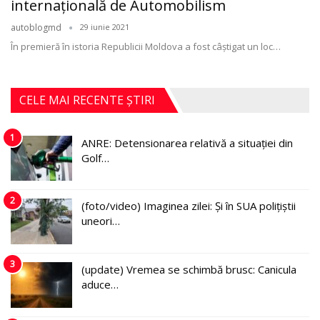
internațională de Automobilism
autoblogmd
29 iunie 2021
În premieră în istoria Republicii Moldova a fost câştigat un loc
…
CELE MAI RECENTE ȘTIRI
1
ANRE: Detensionarea relativă a situației din
Golf…
2
(foto/video) Imaginea zilei: Și în SUA polițiștii
uneori…
3
(update) Vremea se schimbă brusc: Canicula
aduce…