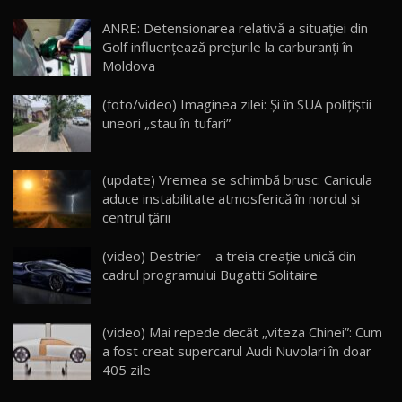
Noua Mazda CX-5 / Test Drive AutoBlog.MD
ANRE: Detensionarea relativă a situației din
14:37
15
Golf influențează prețurile la carburanți în
Moldova
Cum merge? Škoda Octavia 4×4 DSG facelift //
AutoBlogMD
(foto/video) Imaginea zilei: Și în SUA polițiștii
16
13:10
uneori „stau în tufari”
Lotus Eletre R / Test Drive AutoBlog.MD
20:06
17
(update) Vremea se schimbă brusc: Canicula
aduce instabilitate atmosferică în nordul și
centrul țării
Va fi modelul nr.1 BYD în Moldova? BYD Seal U
DM-i / Test Drive AutoBlog.MD
18
(video) Destrier – a treia creație unică din
30:08
cadrul programului Bugatti Solitaire
Noul Geely EX5 EM-i care a cucerit Moldova
înainte să ajungă în showroom / Test Drive
19
23:36
AutoBlog.MD
(video) Mai repede decât „viteza Chinei”: Cum
a fost creat supercarul Audi Nuvolari în doar
Noul ZEEKR 7X / Test Drive AutoBlog.MD
405 zile
29:08
20