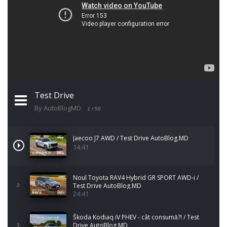
Test Drive
By AutoBlogMD
1
/ 50
Jaecoo J7 AWD / Test Drive AutoBlog.MD
14:41
Noul Toyota RAV4 Hybrid GR SPORT AWD-i /
Test Drive AutoBlog.MD
2
24:41
Škoda Kodiaq iV PHEV - cât consumă?! / Test
Drive AutoBlog.MD
3