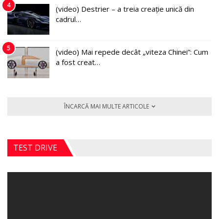
4
(video) Destrier – a treia creație unică din
cadrul…
5
(video) Mai repede decât „viteza Chinei”: Cum
a fost creat…
ÎNCARCĂ MAI MULTE ARTICOLE
TEST DRIVE