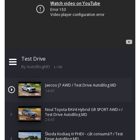
Test Drive
By AutoBlogMD
1
/ 50
Jaecoo J7 AWD / Test Drive AutoBlog.MD
14:41
Noul Toyota RAV4 Hybrid GR SPORT AWD-i /
Test Drive AutoBlog.MD
2
24:41
Škoda Kodiaq iV PHEV - cât consumă?! / Test
Drive AutoBlog.MD
3