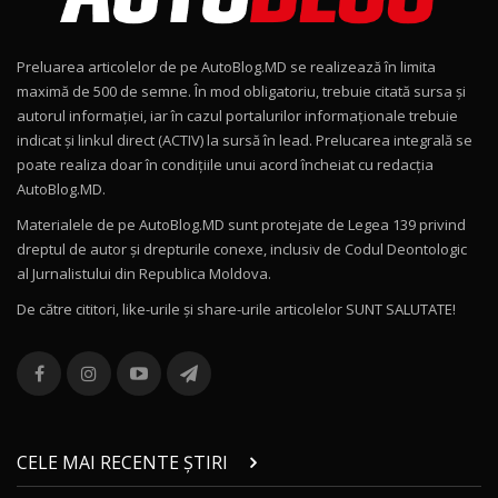
Noul Geely EX2 / Test Drive AutoBlog.MD
15:22
9
Preluarea articolelor de pe AutoBlog.MD se realizează în limita
Mercedes-AMG E 53 HYBRID 4MATIC+ / Test
maximă de 500 de semne. În mod obligatoriu, trebuie citată sursa și
Drive AutoBlog.MD
10
autorul informației, iar în cazul portalurilor informaționale trebuie
16:27
indicat și linkul direct (ACTIV) la sursă în lead. Prelucarea integrală se
poate realiza doar în condițiile unui acord încheiat cu redacţia
Noul Volvo ES90 / Test Drive AutoBlog.MD
AutoBlog.MD.
27:58
11
Materialele de pe AutoBlog.MD sunt protejate de Legea 139 privind
dreptul de autor și drepturile conexe, inclusiv de Codul Deontologic
Noul MG HS / Test Drive AutoBlog.MD
al Jurnalistului din Republica Moldova.
16:48
12
De către cititori, like-urile şi share-urile articolelor SUNT SALUTATE!
ROX 01: Test drive cu noul SUV chinezesc care
combină aventura cu luxul / AutoBlog.MD
13
36:08
ZEEKR 9X în Moldova: Am condus gigantul
chinez care face lumea să se întoarcă după el
14
CELE MAI RECENTE ȘTIRI
17:27
/ AutoBlog.MD