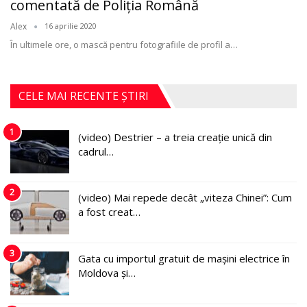
comentată de Poliţia Română
Alex
16 aprilie 2020
În ultimele ore, o mască pentru fotografiile de profil a
…
CELE MAI RECENTE ȘTIRI
1
(video) Destrier – a treia creație unică din
cadrul…
2
(video) Mai repede decât „viteza Chinei”: Cum
a fost creat…
3
Gata cu importul gratuit de mașini electrice în
Moldova și…