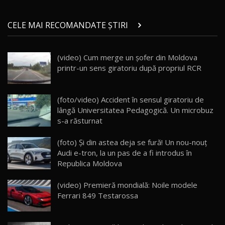
Micul BYD Dolphin Surf / Test Drive
CELE MAI RECOMANDATE ȘTIRI
AutoBlog.MD
21
16:59
(video) Cum merge un șofer din Moldova
Noua Mazda 6e / Test Drive AutoBlog.MD
printr-un sens giratoriu după propriul RCR
26:59
22
Lynk & Co 01 / Test Drive AutoBlog.MD
(foto/video) Accident în sensul giratoriu de
25:19
23
lângă Universitatea Pedagogică. Un microbuz
s-a răsturnat
ZEEKR 009: Cel mai Performant și Confortabil
(foto) Şi din astea deja se fură! Un nou-nouţ
Van Electric Testat în Moldova / AutoBlog.MD
24
Audi e-tron, la un pas de a fi introdus în
26:38
Republica Moldova
Land Rover Defender OCTA Edition One: Cel
(video) Premieră mondială: Noile modele
mai Exclusiv și Puternic Defender Testat în
25
32:21
Moldova
Ferrari 849 Testarossa
Porsche 911 Spirit 70 / Test Drive
AutoBlog.MD
26