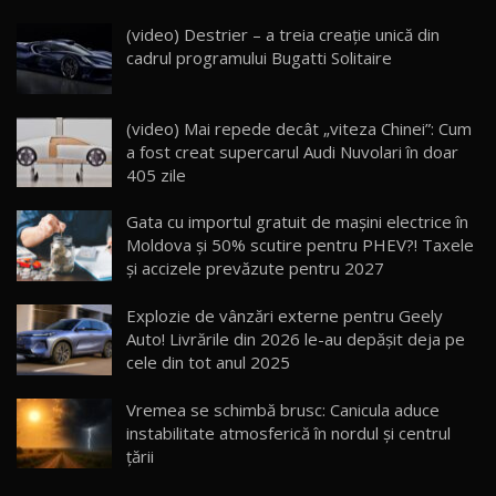
Noua Mazda CX-5 / Test Drive AutoBlog.MD
(video) Destrier – a treia creație unică din
14:37
15
cadrul programului Bugatti Solitaire
Cum merge? Škoda Octavia 4×4 DSG facelift //
AutoBlogMD
(video) Mai repede decât „viteza Chinei”: Cum
16
13:10
a fost creat supercarul Audi Nuvolari în doar
405 zile
Lotus Eletre R / Test Drive AutoBlog.MD
20:06
17
Gata cu importul gratuit de mașini electrice în
Moldova și 50% scutire pentru PHEV?! Taxele
și accizele prevăzute pentru 2027
Va fi modelul nr.1 BYD în Moldova? BYD Seal U
DM-i / Test Drive AutoBlog.MD
18
Explozie de vânzări externe pentru Geely
30:08
Auto! Livrările din 2026 le-au depășit deja pe
cele din tot anul 2025
Noul Geely EX5 EM-i care a cucerit Moldova
înainte să ajungă în showroom / Test Drive
19
23:36
AutoBlog.MD
Vremea se schimbă brusc: Canicula aduce
instabilitate atmosferică în nordul și centrul
Noul ZEEKR 7X / Test Drive AutoBlog.MD
țării
29:08
20