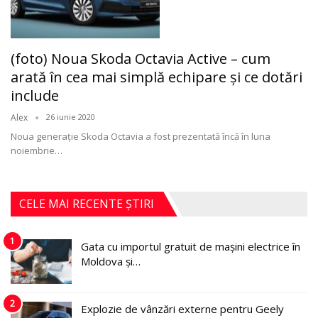
(foto) Noua Skoda Octavia Active – cum
arată în cea mai simplă echipare şi ce dotări
include
Alex
26 iunie 2020
Noua generaţie Skoda Octavia a fost prezentată încă în luna
noiembrie
…
CELE MAI RECENTE ȘTIRI
1
Gata cu importul gratuit de mașini electrice în
Moldova și…
2
Explozie de vânzări externe pentru Geely