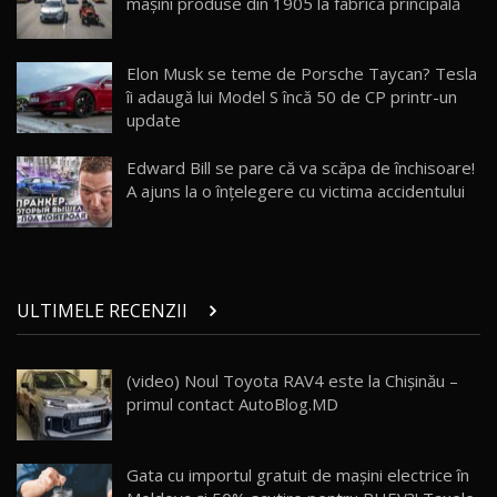
maşini produse din 1905 la fabrica principală
26:38
Land Rover Defender OCTA Edition One: Cel
Elon Musk se teme de Porsche Taycan? Tesla
mai Exclusiv și Puternic Defender Testat în
25
32:21
Moldova
îi adaugă lui Model S încă 50 de CP printr-un
update
Porsche 911 Spirit 70 / Test Drive
AutoBlog.MD
26
Edward Bill se pare că va scăpa de închisoare!
10:57
A ajuns la o înțelegere cu victima accidentului
Test Drive: Noile modele FENDT! Cum e să
conduci un tractor?!
27
22:49
ULTIMELE RECENZII
Noul Geely Monjaro 2025! Mai ieftin și mai
dotat / Test Drive AutoBlog.MD
28
23:05
(video) Noul Toyota RAV4 este la Chișinău –
primul contact AutoBlog.MD
ZEEKR 9X - PRIMUL TEST DRIVE ÎN ROMÂNĂ!
CUM SE CONDUCE?
29
33:40
Gata cu importul gratuit de mașini electrice în
Primele impresii despre BYD Seal U DM-i,