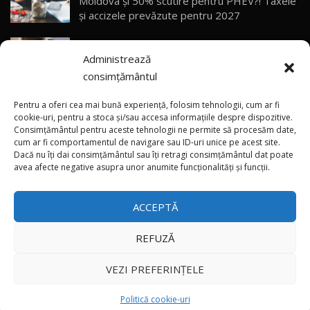
Moldova și 50% scutire pentru PHEV?! Taxele
Sealion 7 și Seal 5 DM-i / Test Drive
30
și accizele prevăzute pentru 2027
10:58
AutoBlog.MD
Explozie de vânzări externe pentru Geely
Noua Toyota Corolla Cross facelift / Test Drive
Administrează
Auto! Livrările din 2026 le-au depășit deja pe
AutoBlog.MD
31
13:56
cele din tot anul 2025
consimțământul
Vremea se schimbă brusc: Canicula aduce
Noul Volvo EX90 / Test Drive AutoBlog.MD
Pentru a oferi cea mai bună experiență, folosim tehnologii, cum ar fi
32:06
32
instabilitate atmosferică în nordul și centrul
cookie-uri, pentru a stoca și/sau accesa informațiile despre dispozitive.
Consimțământul pentru aceste tehnologii ne permite să procesăm date,
țării
cum ar fi comportamentul de navigare sau ID-uri unice pe acest site.
Dacă nu îți dai consimțământul sau îți retragi consimțământul dat poate
×
MG RX5 - își merită banii? / Test Drive
„Nu suntem gata să introducem TVA”: Vasile
avea afecte negative asupra unor anumite funcționalități și funcții.
AutoBlog.MD
33
Tofan a anunțat propuneri de taxare a
18:51
automobilelor din 2027
ACCEPTĂ
Noul DACIA DUSTER DIESEL! Primul test drive în
română
34
15:39
REFUZĂ
Toate drepturile rezervate © 2026
Noul Mercedes-Benz E 350 e - cât consumă?! /
VEZI PREFERINȚELE
Test Drive AutoBlog.MD
35
26:49
Autoblog
Developed by
Politică cookie-uri