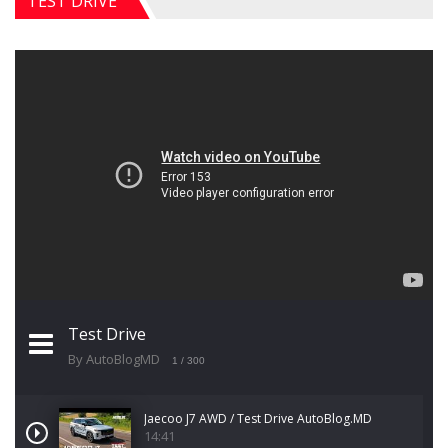
TEST DRIVE
Test Drive
By AutoBlogMD
1
/ 300
Jaecoo J7 AWD / Test Drive AutoBlog.MD
14:41