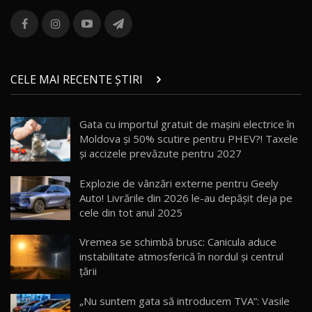
ROX 01: Test drive cu noul SUV chinezesc care
combină aventura cu luxul / AutoBlog.MD
13
36:08
ZEEKR 9X în Moldova: Am condus gigantul
chinez care face lumea să se întoarcă după el
14
CELE MAI RECENTE ȘTIRI
17:27
/ AutoBlog.MD
Noua Mazda CX-5 / Test Drive AutoBlog.MD
Gata cu importul gratuit de mașini electrice în
14:37
15
Moldova și 50% scutire pentru PHEV?! Taxele
și accizele prevăzute pentru 2027
Cum merge? Škoda Octavia 4×4 DSG facelift //
AutoBlogMD
Explozie de vânzări externe pentru Geely
16
13:10
Auto! Livrările din 2026 le-au depășit deja pe
cele din tot anul 2025
Lotus Eletre R / Test Drive AutoBlog.MD
20:06
17
Vremea se schimbă brusc: Canicula aduce
instabilitate atmosferică în nordul și centrul
țării
Va fi modelul nr.1 BYD în Moldova? BYD Seal U
DM-i / Test Drive AutoBlog.MD
18
„Nu suntem gata să introducem TVA”: Vasile
30:08