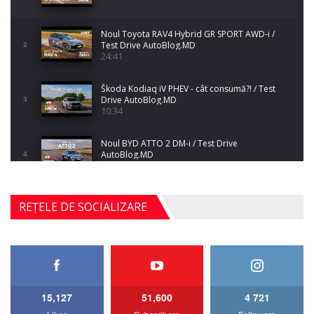
Noul Toyota RAV4 Hybrid GR SPORT AWD-i /
Test Drive AutoBlog.MD
2
24:41
Škoda Kodiaq iV PHEV - cât consumă?! / Test
Drive AutoBlog.MD
3
10:34
Noul BYD ATTO 2 DM-i / Test Drive
AutoBlog.MD
4
17:35
Noul Mercedes-Benz S-Class facelift (S 580
REȚELE DE SOCIALIZARE
4MATIC V223) / Test Drive AutoBlog.MD
5
27:33
HAVAL H5 / Test Drive AutoBlog.MD
11:58
6
15,127
51,600
4 721
Lotus Emira Turbo SE / Test Drive