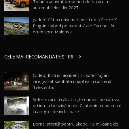
Tofan a anunțat propuneri de taxare a
automobilelor din 2027
Noul Geely EX5 EM-i care a cucerit Moldova
înainte să ajungă în showroom / Test Drive
19
23:36
AutoBlog.MD
(video) Cât a consumat noul Lotus Eletre X
Plug-in Hybrid pe autostrăzile Europei, în
Noul ZEEKR 7X / Test Drive AutoBlog.MD
drum spre Moldova
29:08
20
Micul BYD Dolphin Surf / Test Drive
CELE MAI RECOMANDATE ȘTIRI
AutoBlog.MD
21
16:59
(video) Încă un accident cu șofer fugar,
Noua Mazda 6e / Test Drive AutoBlog.MD
înregistrat sâmbătă noaptea în cartierul
26:59
22
Telecentru
Lynk & Co 01 / Test Drive AutoBlog.MD
Şoferul care a călcat niște oameni de câteva
25:19
23
ori într-o benzinărie din Cantemir, condamnat
la ani grei de închisoare
ZEEKR 009: Cel mai Performant și Confortabil
Bornă istorică pentru Skoda: 15 milioane de
Van Electric Testat în Moldova / AutoBlog.MD
24