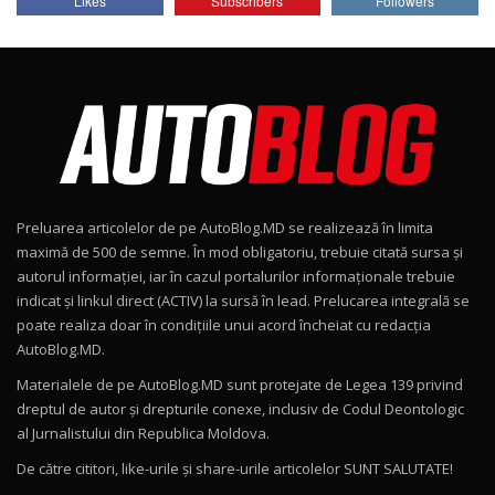
Likes
Subscribers
Followers
AutoBlog.MD
7
24:06
Noul Škoda Kodiaq RS / Test Drive
AutoBlog.MD în premieră națională
8
15:08
Noul Geely EX2 / Test Drive AutoBlog.MD
15:22
9
Preluarea articolelor de pe AutoBlog.MD se realizează în limita
Mercedes-AMG E 53 HYBRID 4MATIC+ / Test
maximă de 500 de semne. În mod obligatoriu, trebuie citată sursa și
Drive AutoBlog.MD
10
autorul informației, iar în cazul portalurilor informaționale trebuie
16:27
indicat și linkul direct (ACTIV) la sursă în lead. Prelucarea integrală se
poate realiza doar în condițiile unui acord încheiat cu redacţia
Noul Volvo ES90 / Test Drive AutoBlog.MD
AutoBlog.MD.
27:58
11
Materialele de pe AutoBlog.MD sunt protejate de Legea 139 privind
dreptul de autor și drepturile conexe, inclusiv de Codul Deontologic
Noul MG HS / Test Drive AutoBlog.MD
al Jurnalistului din Republica Moldova.
16:48
12
De către cititori, like-urile şi share-urile articolelor SUNT SALUTATE!