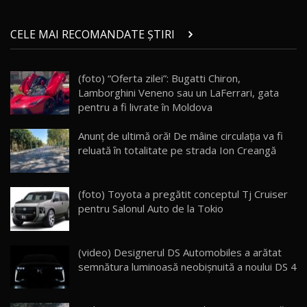
Micul BYD Dolphin Surf / Test Drive
CELE MAI RECOMANDATE ȘTIRI
AutoBlog.MD
21
16:59
(foto) “Oferta zilei”: Bugatti Chiron,
Noua Mazda 6e / Test Drive AutoBlog.MD
Lamborghini Veneno sau un LaFerrari, gata
26:59
22
pentru a fi livrate în Moldova
Lynk & Co 01 / Test Drive AutoBlog.MD
Anunţ de ultimă oră! De mâine circulația va fi
25:19
23
reluată în totalitate pe strada Ion Creangă
ZEEKR 009: Cel mai Performant și Confortabil
(foto) Toyota a pregătit conceptul Tj Cruiser
Van Electric Testat în Moldova / AutoBlog.MD
24
pentru Salonul Auto de la Tokio
26:38
Land Rover Defender OCTA Edition One: Cel
(video) Designerul DS Automobiles a arătat
mai Exclusiv și Puternic Defender Testat în
25
32:21
Moldova
semnătura luminoasă neobişnuită a noului DS 4
Porsche 911 Spirit 70 / Test Drive
AutoBlog.MD
26