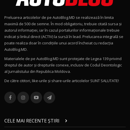
Noul Geely EX2 / Test Drive AutoBlog.MD
15:22
9
Preluarea articolelor de pe AutoBlog.MD se realizează în limita
Mercedes-AMG E 53 HYBRID 4MATIC+ / Test
maximă de 500 de semne. În mod obligatoriu, trebuie citată sursa și
Drive AutoBlog.MD
10
autorul informației, iar în cazul portalurilor informaționale trebuie
16:27
indicat și linkul direct (ACTIV) la sursă în lead. Prelucarea integrală se
poate realiza doar în condițiile unui acord încheiat cu redacţia
Noul Volvo ES90 / Test Drive AutoBlog.MD
AutoBlog.MD.
27:58
11
Materialele de pe AutoBlog.MD sunt protejate de Legea 139 privind
dreptul de autor și drepturile conexe, inclusiv de Codul Deontologic
Noul MG HS / Test Drive AutoBlog.MD
al Jurnalistului din Republica Moldova.
16:48
12
De către cititori, like-urile şi share-urile articolelor SUNT SALUTATE!
ROX 01: Test drive cu noul SUV chinezesc care
combină aventura cu luxul / AutoBlog.MD
13
36:08
ZEEKR 9X în Moldova: Am condus gigantul
chinez care face lumea să se întoarcă după el
14
CELE MAI RECENTE ȘTIRI
17:27
/ AutoBlog.MD