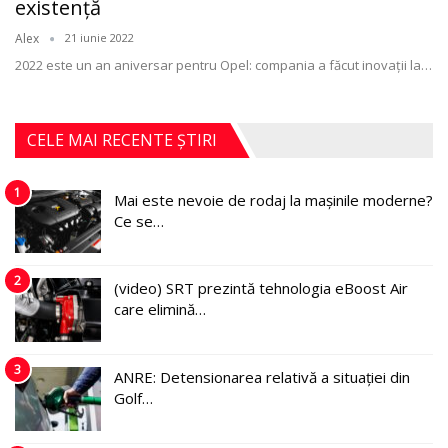
existenţă
Alex
21 iunie 2022
2022 este un an aniversar pentru Opel: compania a făcut inovații la
…
CELE MAI RECENTE ȘTIRI
1
Mai este nevoie de rodaj la mașinile moderne?
Ce se…
2
(video) SRT prezintă tehnologia eBoost Air
care elimină…
3
ANRE: Detensionarea relativă a situației din
Golf…