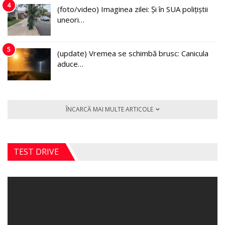
4
(foto/video) Imaginea zilei: Și în SUA polițiștii
uneori…
5
(update) Vremea se schimbă brusc: Canicula
aduce…
ÎNCARCĂ MAI MULTE ARTICOLE
TEST DRIVE