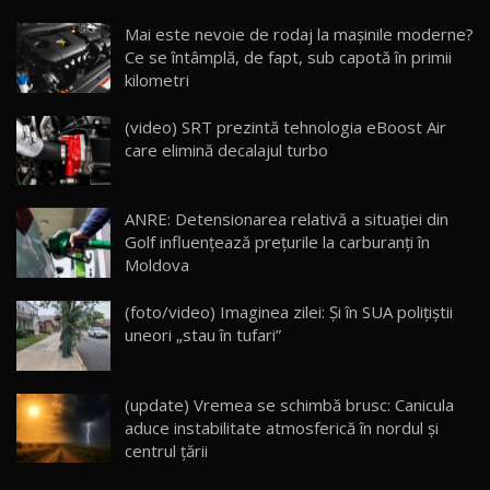
Noua Mazda CX-5 / Test Drive AutoBlog.MD
Mai este nevoie de rodaj la mașinile moderne?
14:37
15
Ce se întâmplă, de fapt, sub capotă în primii
kilometri
Cum merge? Škoda Octavia 4×4 DSG facelift //
AutoBlogMD
(video) SRT prezintă tehnologia eBoost Air
16
13:10
care elimină decalajul turbo
Lotus Eletre R / Test Drive AutoBlog.MD
20:06
17
ANRE: Detensionarea relativă a situației din
Golf influențează prețurile la carburanți în
Moldova
Va fi modelul nr.1 BYD în Moldova? BYD Seal U
DM-i / Test Drive AutoBlog.MD
18
(foto/video) Imaginea zilei: Și în SUA polițiștii
30:08
uneori „stau în tufari”
Noul Geely EX5 EM-i care a cucerit Moldova
înainte să ajungă în showroom / Test Drive
19
23:36
AutoBlog.MD
(update) Vremea se schimbă brusc: Canicula
aduce instabilitate atmosferică în nordul și
Noul ZEEKR 7X / Test Drive AutoBlog.MD
centrul țării
29:08
20