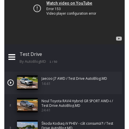
Test Drive
By AutoBlogMD
1
/ 50
Jaecoo J7 AWD / Test Drive AutoBlog.MD
14:41
Noul Toyota RAV4 Hybrid GR SPORT AWD-i /
Test Drive AutoBlog.MD
2
24:41
Škoda Kodiaq iV PHEV - cât consumă?! / Test
Drive AutoBlog.MD
3