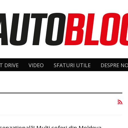
T DRIVE
VIDEO
SFATURI UTILE
DESPRE NO
senzațională! Mulți șoferi din Moldova