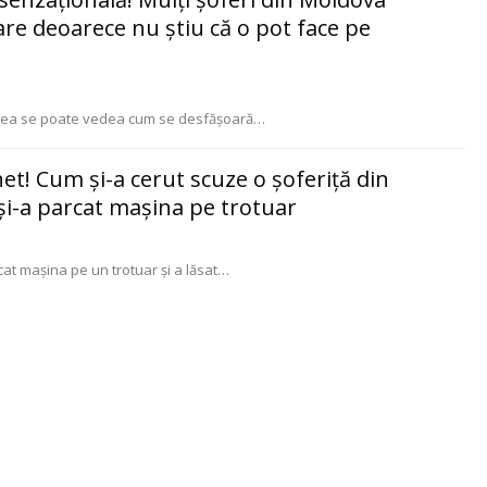
re deoarece nu știu că o pot face pe
esea se poate vedea cum se desfășoară
…
net! Cum şi-a cerut scuze o şoferiţă din
şi-a parcat maşina pe trotuar
cat maşina pe un trotuar şi a lăsat
…