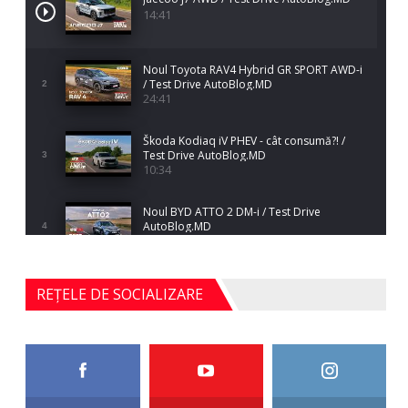
14:41
Noul Toyota RAV4 Hybrid GR SPORT AWD-i
/ Test Drive AutoBlog.MD
2
24:41
Škoda Kodiaq iV PHEV - cât consumă?! /
Test Drive AutoBlog.MD
3
10:34
Noul BYD ATTO 2 DM-i / Test Drive
AutoBlog.MD
4
17:35
Noul Mercedes-Benz S-Class facelift (S 580
REȚELE DE SOCIALIZARE
4MATIC V223) / Test Drive AutoBlog.MD
5
27:33
HAVAL H5 / Test Drive AutoBlog.MD
11:58
6