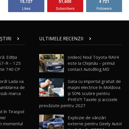
15,127
51,600
4 721
Lotus Emira Turbo SE / Test Drive
Likes
Subscribers
Followers
AutoBlog.MD
7
24:06
Noul Škoda Kodiaq RS / Test Drive
AutoBlog.MD în premieră națională
8
15:08
ȘTIRI
ULTIMELE RECENZII
Noul Geely EX2 / Test Drive AutoBlog.MD
15:22
9
ă: Ediţia
(video) Noul Toyota RAV4
S7-R – 125
este la Chișinău – primul
âte 740 CP
contact AutoBlog.MD
Mercedes-AMG E 53 HYBRID 4MATIC+ /
Test Drive AutoBlog.MD
10
 oră! Lada va
Gata cu importul gratuit de
16:27
asamblarea de
mașini electrice în Moldova
 sub marca
și 50% scutire pentru
Noul Volvo ES90 / Test Drive AutoBlog.MD
PHEV?! Taxele și accizele
27:58
11
prevăzute pentru 2027
t în Tiraspol
nei
Explozie de vânzări
Noul MG HS / Test Drive AutoBlog.MD
16:48
12
zi momentul
externe pentru Geely Auto!