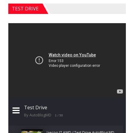
TEST DRIVE
Test Drive
By AutoBlogMD
1
/ 50
Jaecoo J7 AWD / Test Drive AutoBlog.MD