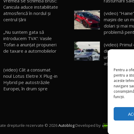
Vremea se schimbă brusc:
răsturnării sal
Canicula aduce instabilitate
atmosferică în nordul și
(video) “Haine
centrul țării
maşini de un m
dolari şi mai m
„Nu suntem gata să
problemă pent
introducem TVA”: Vasile
Tofan a anunțat propuneri
(video) Primul
de taxare a automobilelor
din flota poliț
un Lucid Air cu
ascunsă în giro
(video) Cât a consumat
Pentru a ofe
pentru a st
noul Lotus Eletre X Plug-in
aceste tehn
Hybrid pe autostrăzile
navigare sau
Europei, în drum spre
consimțămân
funcții.
AC
ate drepturile rezervate © 2026
Autoblog
Developed by