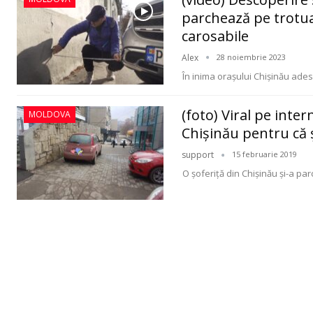
parchează pe trotua
carosabile
Alex
28 noiembrie 2023
În inima orașului Chișinău ad
(foto) Viral pe inter
MOLDOVA
Chişinău pentru că 
support
15 februarie 2019
O şoferiţă din Chişinău şi-a par