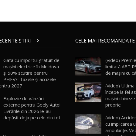
RECENTE ȘTIRI
CELE MAI RECOMANDATE 
Gata cu importul gratuit de
(video) Premier
mașini electrice în Moldova
limitată ABT R
și 50% scutire pentru
de maşini cu c
PHEV?! Taxele și accizele
entru 2027
(video) Ultima
începe la fel 
Explozie de vânzări
mașini chineze
externe pentru Geely Auto!
proprie
Livrările din 2026 le-au
depășit deja pe cele din tot
(video) Acciden
cu implicarea u
ambulanțe. Ve