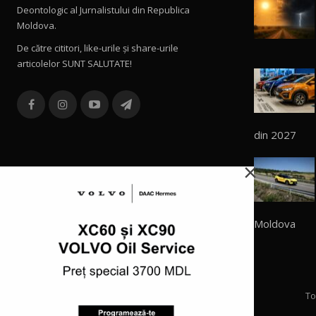
Deontologic al Jurnalistului din Republica
Moldova.
De către cititori, like-urile şi share-urile
articolelor SUNT SALUTATE!
din 2027
×
Moldova
To