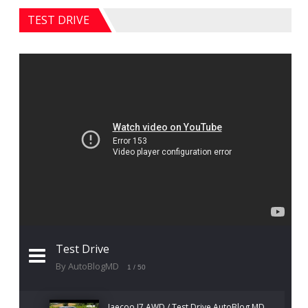
TEST DRIVE
Test Drive
By AutoBlogMD
1
/ 50
Jaecoo J7 AWD / Test Drive AutoBlog.MD