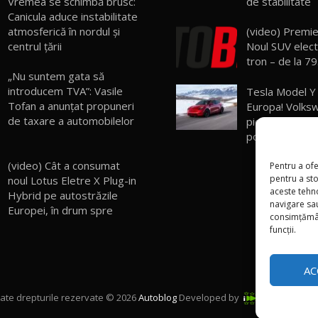
Vremea se schimbă brusc:
de stabilitate
Canicula aduce instabilitate
atmosferică în nordul și
(video) Premie
centrul țării
Noul SUV elect
tron – de la 7
„Nu suntem gata să
introducem TVA”: Vasile
Tesla Model Y 
Tofan a anunțat propuneri
Europa! Volks
de taxare a automobilelor
pierdut serios 
popularitate
(video) Cât a consumat
Pentru a ofe
pentru a st
noul Lotus Eletre X Plug-in
aceste tehn
Hybrid pe autostrăzile
navigare sau
Europei, în drum spre
consimțămân
funcții.
AC
ate drepturile rezervate © 2026
Autoblog
Developed by