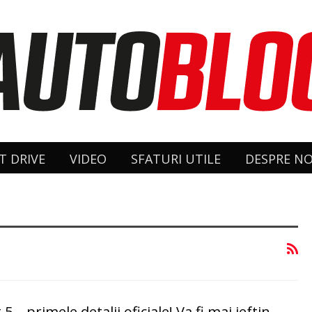
T DRIVE
VIDEO
SFATURI UTILE
DESPRE NO
5 – primele detalii oficiale! Va fi mai ieftin