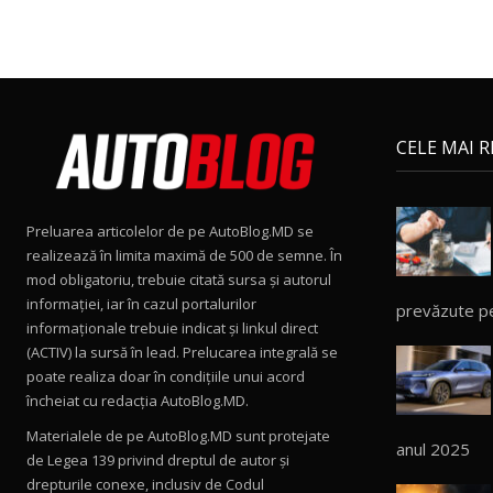
CELE MAI 
Preluarea articolelor de pe AutoBlog.MD se
realizează în limita maximă de 500 de semne. În
mod obligatoriu, trebuie citată sursa și autorul
informației, iar în cazul portalurilor
prevăzute p
informaționale trebuie indicat și linkul direct
(ACTIV) la sursă în lead. Prelucarea integrală se
poate realiza doar în condițiile unui acord
încheiat cu redacţia AutoBlog.MD.
Materialele de pe AutoBlog.MD sunt protejate
anul 2025
de Legea 139 privind dreptul de autor și
drepturile conexe, inclusiv de Codul