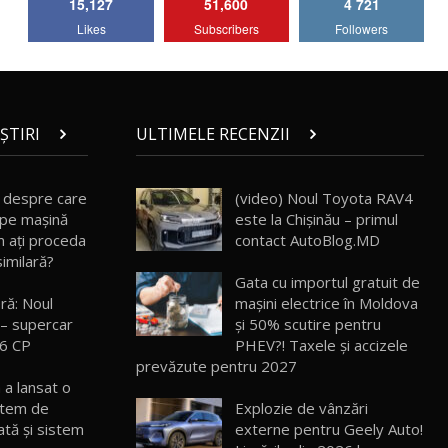
15,127
51,600
4 721
Lotus Emira Turbo SE / Test Drive
Likes
Subscribers
Followers
AutoBlog.MD
7
24:06
Noul Škoda Kodiaq RS / Test Drive
AutoBlog.MD în premieră națională
8
15:08
ȘTIRI
ULTIMELE RECENZII
Noul Geely EX2 / Test Drive AutoBlog.MD
15:22
9
l despre care
(video) Noul Toyota RAV4
 pe maşină
este la Chișinău – primul
m aţi proceda
contact AutoBlog.MD
Mercedes-AMG E 53 HYBRID 4MATIC+ /
similară?
Test Drive AutoBlog.MD
10
Gata cu importul gratuit de
16:27
ră: Noul
mașini electrice în Moldova
– supercar
și 50% scutire pentru
Noul Volvo ES90 / Test Drive AutoBlog.MD
06 CP
PHEV?! Taxele și accizele
27:58
11
prevăzute pentru 2027
 a lansat o
istem de
Explozie de vânzări
Noul MG HS / Test Drive AutoBlog.MD
16:48
12
tă şi sistem
externe pentru Geely Auto!