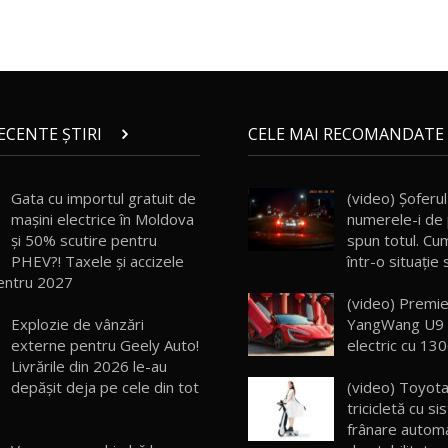
RECENTE ȘTIRI
CELE MAI RECOMANDATE 
Gata cu importul gratuit de
(video) Şoferu
mașini electrice în Moldova
numerele-i de
și 50% scutire pentru
spun totul. Cu
PHEV?! Taxele și accizele
într-o situaţie 
entru 2027
(video) Premie
Explozie de vânzări
YangWang U9 
externe pentru Geely Auto!
electric cu 13
Livrările din 2026 le-au
depășit deja pe cele din tot
(video) Toyota
tricicletă cu s
frânare automa