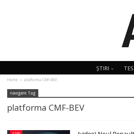
ȘTIRI
TES
Home
platforma CMF-BEV
navigare Tag
platforma CMF-BEV
(video) Noul Renault 
ȘTIRI