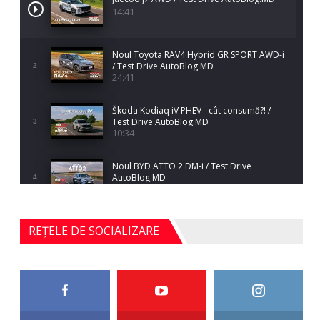
14:41
Noul Toyota RAV4 Hybrid GR SPORT AWD-i
/ Test Drive AutoBlog.MD
2
24:41
Škoda Kodiaq iV PHEV - cât consumă?! /
Test Drive AutoBlog.MD
3
10:34
Noul BYD ATTO 2 DM-i / Test Drive
AutoBlog.MD
4
17:35
Noul Mercedes-Benz S-Class facelift (S 580
REȚELE DE SOCIALIZARE
4MATIC V223) / Test Drive AutoBlog.MD
5
27:33
HAVAL H5 / Test Drive AutoBlog.MD
11:58
6