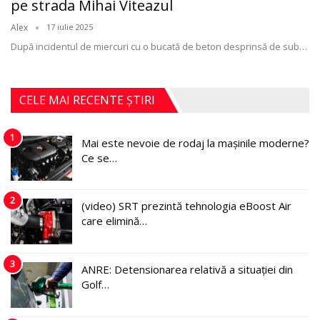
pe strada Mihai Viteazul
Alex
17 iulie 2025
După incidentul de miercuri cu o bucată de beton desprinsă de sub
…
CELE MAI RECENTE ȘTIRI
1
Mai este nevoie de rodaj la mașinile moderne?
Ce se…
2
(video) SRT prezintă tehnologia eBoost Air
care elimină…
3
ANRE: Detensionarea relativă a situației din
Golf…