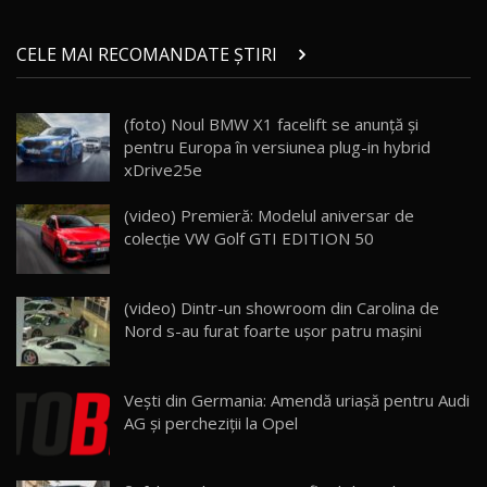
Micul BYD Dolphin Surf / Test Drive
CELE MAI RECOMANDATE ȘTIRI
AutoBlog.MD
21
16:59
(foto) Noul BMW X1 facelift se anunţă şi
Noua Mazda 6e / Test Drive AutoBlog.MD
pentru Europa în versiunea plug-in hybrid
26:59
22
xDrive25e
Lynk & Co 01 / Test Drive AutoBlog.MD
(video) Premieră: Modelul aniversar de
25:19
23
colecție VW Golf GTI EDITION 50
ZEEKR 009: Cel mai Performant și Confortabil
(video) Dintr-un showroom din Carolina de
Van Electric Testat în Moldova / AutoBlog.MD
24
Nord s-au furat foarte uşor patru maşini
26:38
Land Rover Defender OCTA Edition One: Cel
Veşti din Germania: Amendă uriaşă pentru Audi
mai Exclusiv și Puternic Defender Testat în
25
32:21
Moldova
AG şi percheziţii la Opel
Porsche 911 Spirit 70 / Test Drive
AutoBlog.MD
26