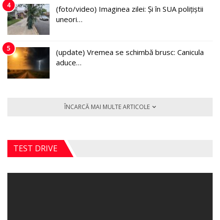
4
(foto/video) Imaginea zilei: Și în SUA polițiștii
uneori…
5
(update) Vremea se schimbă brusc: Canicula
aduce…
ÎNCARCĂ MAI MULTE ARTICOLE
TEST DRIVE