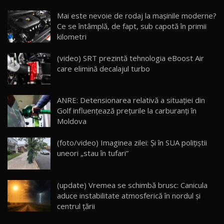
Noua Mazda CX-5 / Test Drive AutoBlog.MD
Mai este nevoie de rodaj la mașinile moderne?
14:37
15
Ce se întâmplă, de fapt, sub capotă în primii
kilometri
Cum merge? Škoda Octavia 4×4 DSG facelift //
AutoBlogMD
(video) SRT prezintă tehnologia eBoost Air
16
13:10
care elimină decalajul turbo
Lotus Eletre R / Test Drive AutoBlog.MD
20:06
17
ANRE: Detensionarea relativă a situației din
Golf influențează prețurile la carburanți în
Moldova
Va fi modelul nr.1 BYD în Moldova? BYD Seal U
DM-i / Test Drive AutoBlog.MD
18
(foto/video) Imaginea zilei: Și în SUA polițiștii
30:08
uneori „stau în tufari”
Noul Geely EX5 EM-i care a cucerit Moldova
înainte să ajungă în showroom / Test Drive
19
23:36
AutoBlog.MD
(update) Vremea se schimbă brusc: Canicula
aduce instabilitate atmosferică în nordul și
Noul ZEEKR 7X / Test Drive AutoBlog.MD
centrul țării
29:08
20