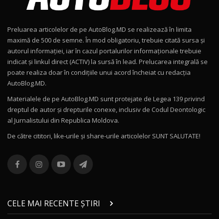
Noul Geely EX2 / Test Drive AutoBlog.MD
15:22
9
Preluarea articolelor de pe AutoBlog.MD se realizează în limita
Mercedes-AMG E 53 HYBRID 4MATIC+ / Test
maximă de 500 de semne. În mod obligatoriu, trebuie citată sursa și
Drive AutoBlog.MD
10
autorul informației, iar în cazul portalurilor informaționale trebuie
16:27
indicat și linkul direct (ACTIV) la sursă în lead. Prelucarea integrală se
poate realiza doar în condițiile unui acord încheiat cu redacţia
Noul Volvo ES90 / Test Drive AutoBlog.MD
AutoBlog.MD.
27:58
11
Materialele de pe AutoBlog.MD sunt protejate de Legea 139 privind
dreptul de autor și drepturile conexe, inclusiv de Codul Deontologic
Noul MG HS / Test Drive AutoBlog.MD
al Jurnalistului din Republica Moldova.
16:48
12
De către cititori, like-urile şi share-urile articolelor SUNT SALUTATE!
ROX 01: Test drive cu noul SUV chinezesc care
combină aventura cu luxul / AutoBlog.MD
13
36:08
ZEEKR 9X în Moldova: Am condus gigantul
chinez care face lumea să se întoarcă după el
14
CELE MAI RECENTE ȘTIRI
17:27
/ AutoBlog.MD