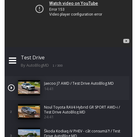
Test Drive
By AutoBlogMD
1
/ 300
Jaecoo J7 AWD / Test Drive AutoBlog.MD
14:41
Noul Toyota RAV4 Hybrid GR SPORT AWD-i /
Test Drive AutoBlog.MD
2
24:41
Škoda Kodiaq iV PHEV - cât consumă?! / Test
Drive AutoBlog.MD
3