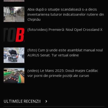
Lynk & Co 01 / Test Drive AutoBlog.MD
Abia după o situaţie scandaloasă s-a decis
25:19
23
inventarierea tuturor indicatoarelor rutiere din
Chişinău
ZEEKR 009: Cel mai Performant și Confortabil
(foto/video) Premieră: Noul Opel Crossland X
Van Electric Testat în Moldova / AutoBlog.MD
24
26:38
Land Rover Defender OCTA Edition One: Cel
(foto) Cum şi unde este asamblat manual noul
mai Exclusiv și Puternic Defender Testat în
25
32:21
Moldova
AURUS Senat. Tur virtual online
Porsche 911 Spirit 70 / Test Drive
AutoBlog.MD
26
(video) Le Mans 2025: Două mașini Cadillac
10:57
vor porni din primele poziții ale cursei
Test Drive: Noile modele FENDT! Cum e să
conduci un tractor?!
27
22:49
ULTIMELE RECENZII
Noul Geely Monjaro 2025! Mai ieftin și mai
dotat / Test Drive AutoBlog.MD
28