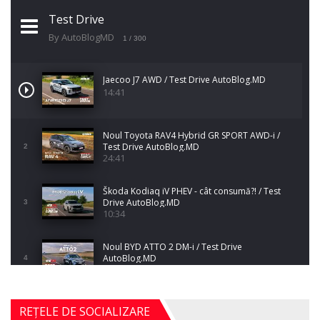
Test Drive
By AutoBlogMD
1
/ 300
Jaecoo J7 AWD / Test Drive AutoBlog.MD
14:41
Noul Toyota RAV4 Hybrid GR SPORT AWD-i /
Test Drive AutoBlog.MD
2
24:41
Škoda Kodiaq iV PHEV - cât consumă?! / Test
Drive AutoBlog.MD
3
10:34
Noul BYD ATTO 2 DM-i / Test Drive
AutoBlog.MD
4
17:35
Noul Mercedes-Benz S-Class facelift (S 580
REȚELE DE SOCIALIZARE
4MATIC V223) / Test Drive AutoBlog.MD
5