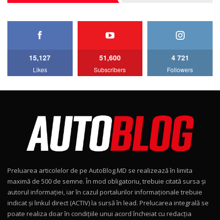
27:33
HAVAL H5 / Test Drive AutoBlog.MD
11:58
6
15,127
51,600
4 721
Lotus Emira Turbo SE / Test Drive
Likes
Subscribers
Followers
AutoBlog.MD
7
24:06
Noul Škoda Kodiaq RS / Test Drive
AutoBlog.MD în premieră națională
8
15:08
Noul Geely EX2 / Test Drive AutoBlog.MD
15:22
9
Preluarea articolelor de pe AutoBlog.MD se realizează în limita
Mercedes-AMG E 53 HYBRID 4MATIC+ / Test
maximă de 500 de semne. În mod obligatoriu, trebuie citată sursa și
Drive AutoBlog.MD
10
autorul informației, iar în cazul portalurilor informaționale trebuie
16:27
indicat și linkul direct (ACTIV) la sursă în lead. Prelucarea integrală se
poate realiza doar în condițiile unui acord încheiat cu redacţia
Noul Volvo ES90 / Test Drive AutoBlog.MD