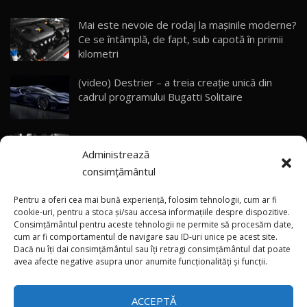
23:05
Mai este nevoie de rodaj la mașinile moderne?
Ce se întâmplă, de fapt, sub capotă în primii
ZEEKR 9X - PRIMUL TEST DRIVE ÎN ROMÂNĂ!
CUM SE CONDUCE?
29
kilometri
33:40
(video) Destrier – a treia creație unică din
Primele impresii despre BYD Seal U DM-i,
cadrul programului Bugatti Solitaire
Sealion 7 și Seal 5 DM-i / Test Drive
30
10:58
AutoBlog.MD
(video) SRT prezintă tehnologia eBoost Air
Noua Toyota Corolla Cross facelift / Test Drive
Administrează
care elimină decalajul turbo
AutoBlog.MD
31
13:56
consimțământul
ANRE: Detensionarea relativă a situației din
Noul Volvo EX90 / Test Drive AutoBlog.MD
Pentru a oferi cea mai bună experiență, folosim tehnologii, cum ar fi
32:06
32
Golf influențează prețurile la carburanți în
cookie-uri, pentru a stoca și/sau accesa informațiile despre dispozitive.
Consimțământul pentru aceste tehnologii ne permite să procesăm date,
Moldova
cum ar fi comportamentul de navigare sau ID-uri unice pe acest site.
Dacă nu îți dai consimțământul sau îți retragi consimțământul dat poate
×
MG RX5 - își merită banii? / Test Drive
(foto/video) Imaginea zilei: Și în SUA polițiștii
avea afecte negative asupra unor anumite funcționalități și funcții.
AutoBlog.MD
33
uneori „stau în tufari”
18:51
ACCEPTĂ
Noul DACIA DUSTER DIESEL! Primul test drive în