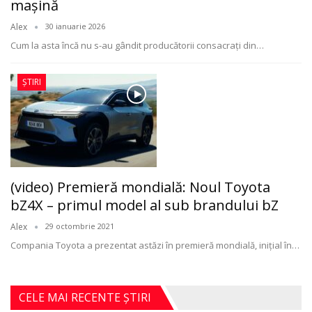
mașină
Alex
30 ianuarie 2026
Cum la asta încă nu s-au gândit producătorii consacrați din
…
ȘTIRI
(video) Premieră mondială: Noul Toyota
bZ4X – primul model al sub brandului bZ
Alex
29 octombrie 2021
Compania Toyota a prezentat astăzi în premieră mondială, iniţial în
…
CELE MAI RECENTE ȘTIRI