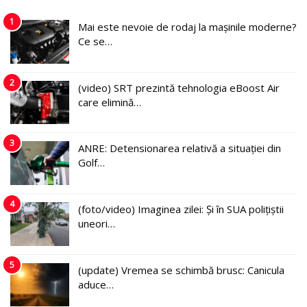
1
Mai este nevoie de rodaj la mașinile moderne?
Ce se…
2
(video) SRT prezintă tehnologia eBoost Air
care elimină…
3
ANRE: Detensionarea relativă a situației din
Golf…
4
(foto/video) Imaginea zilei: Și în SUA polițiștii
uneori…
5
(update) Vremea se schimbă brusc: Canicula
aduce…