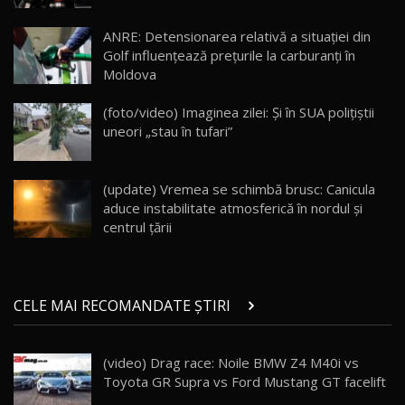
Lotus Eletre R / Test Drive AutoBlog.MD
20:06
17
ANRE: Detensionarea relativă a situației din
Golf influențează prețurile la carburanți în
Moldova
Va fi modelul nr.1 BYD în Moldova? BYD Seal U
DM-i / Test Drive AutoBlog.MD
18
(foto/video) Imaginea zilei: Și în SUA polițiștii
30:08
uneori „stau în tufari”
Noul Geely EX5 EM-i care a cucerit Moldova
înainte să ajungă în showroom / Test Drive
19
23:36
AutoBlog.MD
(update) Vremea se schimbă brusc: Canicula
aduce instabilitate atmosferică în nordul și
Noul ZEEKR 7X / Test Drive AutoBlog.MD
centrul țării
29:08
20
Micul BYD Dolphin Surf / Test Drive
CELE MAI RECOMANDATE ȘTIRI
AutoBlog.MD
21
16:59
(video) Drag race: Noile BMW Z4 M40i vs
Noua Mazda 6e / Test Drive AutoBlog.MD
Toyota GR Supra vs Ford Mustang GT facelift
26:59
22