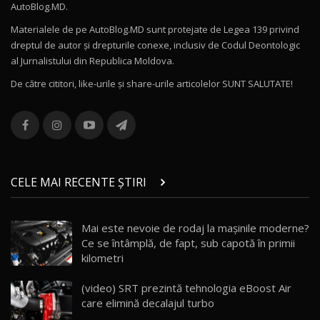
AutoBlog.MD.
27:58
11
Materialele de pe AutoBlog.MD sunt protejate de Legea 139 privind
dreptul de autor și drepturile conexe, inclusiv de Codul Deontologic
Noul MG HS / Test Drive AutoBlog.MD
al Jurnalistului din Republica Moldova.
16:48
12
De către cititori, like-urile şi share-urile articolelor SUNT SALUTATE!
ROX 01: Test drive cu noul SUV chinezesc care
combină aventura cu luxul / AutoBlog.MD
13
36:08
ZEEKR 9X în Moldova: Am condus gigantul
chinez care face lumea să se întoarcă după el
14
CELE MAI RECENTE ȘTIRI
17:27
/ AutoBlog.MD
Noua Mazda CX-5 / Test Drive AutoBlog.MD
Mai este nevoie de rodaj la mașinile moderne?
14:37
15
Ce se întâmplă, de fapt, sub capotă în primii
kilometri
Cum merge? Škoda Octavia 4×4 DSG facelift //
AutoBlogMD
(video) SRT prezintă tehnologia eBoost Air
16
13:10
care elimină decalajul turbo