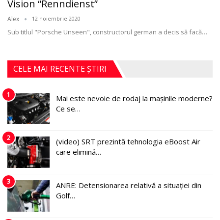
Vision “Renndienst”
Alex
12 noiembrie 2020
Sub titlul "Porsche Unseen", constructorul german a decis să facă
…
CELE MAI RECENTE ȘTIRI
1
Mai este nevoie de rodaj la mașinile moderne?
Ce se…
2
(video) SRT prezintă tehnologia eBoost Air
care elimină…
3
ANRE: Detensionarea relativă a situației din
Golf…