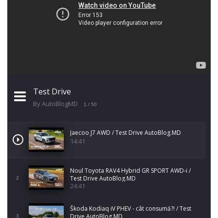
Test Drive
By AutoBlogMD
1
/ 50
Jaecoo J7 AWD / Test Drive AutoBlog.MD
14:41
Noul Toyota RAV4 Hybrid GR SPORT AWD-i /
Test Drive AutoBlog.MD
2
24:41
Škoda Kodiaq iV PHEV - cât consumă?! / Test
Drive AutoBlog.MD
3