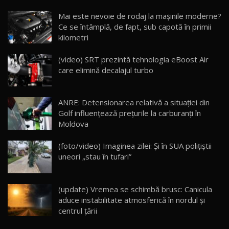
Noua Mazda CX-5 / Test Drive AutoBlog.MD
Mai este nevoie de rodaj la mașinile moderne?
14:37
15
Ce se întâmplă, de fapt, sub capotă în primii
kilometri
Cum merge? Škoda Octavia 4×4 DSG facelift //
AutoBlogMD
(video) SRT prezintă tehnologia eBoost Air
16
13:10
care elimină decalajul turbo
Lotus Eletre R / Test Drive AutoBlog.MD
20:06
17
ANRE: Detensionarea relativă a situației din
Golf influențează prețurile la carburanți în
Moldova
Va fi modelul nr.1 BYD în Moldova? BYD Seal U
DM-i / Test Drive AutoBlog.MD
18
(foto/video) Imaginea zilei: Și în SUA polițiștii
30:08
uneori „stau în tufari”
Noul Geely EX5 EM-i care a cucerit Moldova
înainte să ajungă în showroom / Test Drive
19
23:36
AutoBlog.MD
(update) Vremea se schimbă brusc: Canicula
aduce instabilitate atmosferică în nordul și
Noul ZEEKR 7X / Test Drive AutoBlog.MD
centrul țării
29:08
20