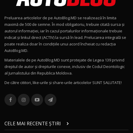
Noul Geely EX2 / Test Drive AutoBlog.MD
15:22
9
Preluarea articolelor de pe AutoBlog.MD se realizează în limita
Mercedes-AMG E 53 HYBRID 4MATIC+ / Test
maximă de 500 de semne. În mod obligatoriu, trebuie citată sursa și
Drive AutoBlog.MD
10
autorul informației, iar în cazul portalurilor informaționale trebuie
16:27
indicat și linkul direct (ACTIV) la sursă în lead. Prelucarea integrală se
poate realiza doar în condițiile unui acord încheiat cu redacţia
Noul Volvo ES90 / Test Drive AutoBlog.MD
AutoBlog.MD.
27:58
11
Materialele de pe AutoBlog.MD sunt protejate de Legea 139 privind
dreptul de autor și drepturile conexe, inclusiv de Codul Deontologic
Noul MG HS / Test Drive AutoBlog.MD
al Jurnalistului din Republica Moldova.
16:48
12
De către cititori, like-urile şi share-urile articolelor SUNT SALUTATE!
ROX 01: Test drive cu noul SUV chinezesc care
combină aventura cu luxul / AutoBlog.MD
13
36:08
ZEEKR 9X în Moldova: Am condus gigantul
chinez care face lumea să se întoarcă după el
14
CELE MAI RECENTE ȘTIRI
17:27
/ AutoBlog.MD