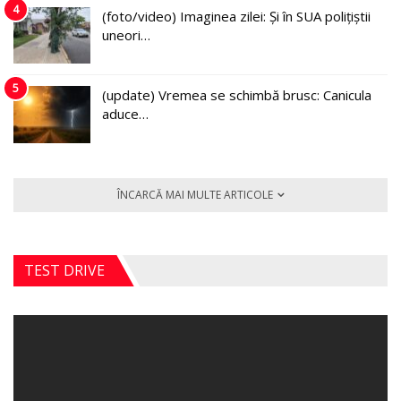
4
(foto/video) Imaginea zilei: Și în SUA polițiștii
uneori…
5
(update) Vremea se schimbă brusc: Canicula
aduce…
ÎNCARCĂ MAI MULTE ARTICOLE
TEST DRIVE