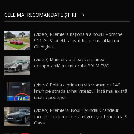
Micul BYD Dolphin Surf / Test Drive
CELE MAI RECOMANDATE ȘTIRI
AutoBlog.MD
21
16:59
(video) Premiera națională a noului Porsche
Noua Mazda 6e / Test Drive AutoBlog.MD
911 GTS facelift a avut loc pe malul lacului
26:59
22
Ghidighici
Lynk & Co 01 / Test Drive AutoBlog.MD
(video) Mansory a creat versiunea
25:19
23
decapotabilă a uimitorului P9LM EVO
ZEEKR 009: Cel mai Performant și Confortabil
(video) Poliția a prins un vitezoman cu 140
Van Electric Testat în Moldova / AutoBlog.MD
24
km/h pe strada Mihai Viteazul, însă mai există
26:38
unul nepedepsit
Land Rover Defender OCTA Edition One: Cel
(video) Premieră: Noul Hyundai Grandeur
mai Exclusiv și Puternic Defender Testat în
25
32:21
Moldova
facelift – cu lumini de zi în grilă şi interior a la S-
Class
Porsche 911 Spirit 70 / Test Drive
AutoBlog.MD
26