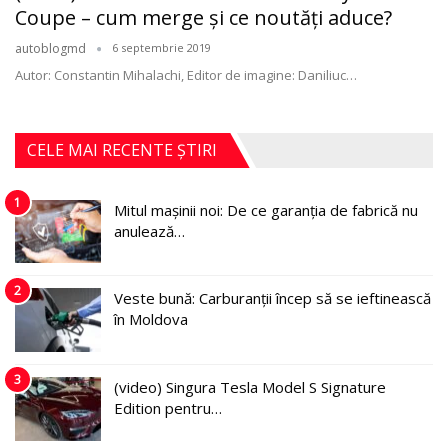
Coupe – cum merge și ce noutăți aduce?
autoblogmd
6 septembrie 2019
Autor: Constantin Mihalachi, Editor de imagine: Daniliuc
…
CELE MAI RECENTE ȘTIRI
1
Mitul mașinii noi: De ce garanția de fabrică nu
anulează…
2
Veste bună: Carburanții încep să se ieftinească
în Moldova
3
(video) Singura Tesla Model S Signature
Edition pentru…