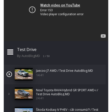
Test Drive
By AutoBlogMD
1
/ 50
Jaecoo J7 AWD / Test Drive AutoBlog.MD
14:41
Noul Toyota RAV4 Hybrid GR SPORT AWD-i /
Test Drive AutoBlog.MD
2
24:41
Škoda Kodiaq iV PHEV - cât consumă?! / Test