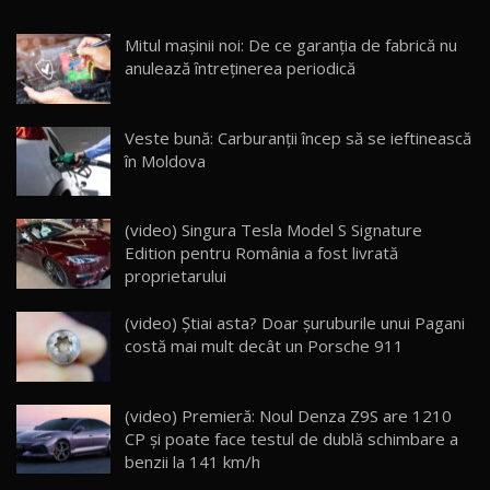
Noua Mazda CX-5 / Test Drive AutoBlog.MD
Mitul mașinii noi: De ce garanția de fabrică nu
14:37
15
anulează întreținerea periodică
Cum merge? Škoda Octavia 4×4 DSG facelift //
AutoBlogMD
Veste bună: Carburanții încep să se ieftinească
16
13:10
în Moldova
Lotus Eletre R / Test Drive AutoBlog.MD
20:06
17
(video) Singura Tesla Model S Signature
Edition pentru România a fost livrată
proprietarului
Va fi modelul nr.1 BYD în Moldova? BYD Seal U
DM-i / Test Drive AutoBlog.MD
18
(video) Știai asta? Doar șuruburile unui Pagani
30:08
costă mai mult decât un Porsche 911
Noul Geely EX5 EM-i care a cucerit Moldova
înainte să ajungă în showroom / Test Drive
19
23:36
AutoBlog.MD
(video) Premieră: Noul Denza Z9S are 1210
CP și poate face testul de dublă schimbare a
Noul ZEEKR 7X / Test Drive AutoBlog.MD
benzii la 141 km/h
29:08
20