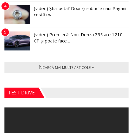
4
(video) Știai asta? Doar șuruburile unui Pagani
costă mai…
5
(video) Premieră: Noul Denza Z9S are 1210
CP și poate face…
ÎNCARCĂ MAI MULTE ARTICOLE
TEST DRIVE