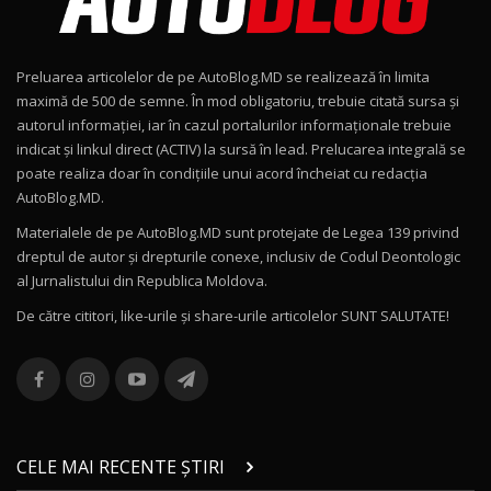
Noul Geely EX2 / Test Drive AutoBlog.MD
15:22
9
Preluarea articolelor de pe AutoBlog.MD se realizează în limita
Mercedes-AMG E 53 HYBRID 4MATIC+ / Test
maximă de 500 de semne. În mod obligatoriu, trebuie citată sursa și
Drive AutoBlog.MD
10
autorul informației, iar în cazul portalurilor informaționale trebuie
16:27
indicat și linkul direct (ACTIV) la sursă în lead. Prelucarea integrală se
poate realiza doar în condițiile unui acord încheiat cu redacţia
Noul Volvo ES90 / Test Drive AutoBlog.MD
AutoBlog.MD.
27:58
11
Materialele de pe AutoBlog.MD sunt protejate de Legea 139 privind
dreptul de autor și drepturile conexe, inclusiv de Codul Deontologic
Noul MG HS / Test Drive AutoBlog.MD
al Jurnalistului din Republica Moldova.
16:48
12
De către cititori, like-urile şi share-urile articolelor SUNT SALUTATE!
ROX 01: Test drive cu noul SUV chinezesc care
combină aventura cu luxul / AutoBlog.MD
13
36:08
ZEEKR 9X în Moldova: Am condus gigantul
chinez care face lumea să se întoarcă după el
14
CELE MAI RECENTE ȘTIRI
17:27
/ AutoBlog.MD