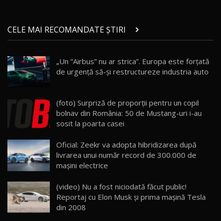
Micul BYD Dolphin Surf / Test Drive
CELE MAI RECOMANDATE ȘTIRI
AutoBlog.MD
21
16:59
„Un ”Airbus” nu ar strica”. Europa este forţată
Noua Mazda 6e / Test Drive AutoBlog.MD
de urgență să-şi restructureze industria auto
26:59
22
Lynk & Co 01 / Test Drive AutoBlog.MD
(foto) Surpriză de proporţii pentru un copil
25:19
23
bolnav din România: 50 de Mustang-uri i-au
sosit la poarta casei
ZEEKR 009: Cel mai Performant și Confortabil
Oficial: Zeekr va adopta hibridizarea după
Van Electric Testat în Moldova / AutoBlog.MD
24
livrarea unui număr record de 300.000 de
26:38
mașini electrice
Land Rover Defender OCTA Edition One: Cel
(video) Nu a fost niciodată făcut public!
mai Exclusiv și Puternic Defender Testat în
25
32:21
Moldova
Reportaj cu Elon Musk şi prima maşină Tesla
din 2008
Porsche 911 Spirit 70 / Test Drive