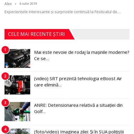
Alex
6 iulie 2019
Experienţele interesante şi surprizele continuă la Festivalul de
…
CELE MAI RECENTE ȘTIRI
1
Mai este nevoie de rodaj la mașinile moderne?
Ce se…
2
(video) SRT prezintă tehnologia eBoost Air
care elimină…
3
ANRE: Detensionarea relativă a situației din
Golf…
4
(foto/video) Imaginea zilei: Și în SUA polițiștii