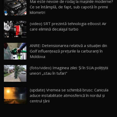
Mai este nevoie de rodaj la mașinile moderne?
14:37
15
Ce se întâmplă, de fapt, sub capotă în primii
kilometri
Cum merge? Škoda Octavia 4×4 DSG facelift //
AutoBlogMD
(video) SRT prezintă tehnologia eBoost Air
16
13:10
care elimină decalajul turbo
Lotus Eletre R / Test Drive AutoBlog.MD
20:06
17
ANRE: Detensionarea relativă a situației din
Golf influențează prețurile la carburanți în
Moldova
Va fi modelul nr.1 BYD în Moldova? BYD Seal U
DM-i / Test Drive AutoBlog.MD
18
(foto/video) Imaginea zilei: Și în SUA polițiștii
30:08
uneori „stau în tufari”
Noul Geely EX5 EM-i care a cucerit Moldova
înainte să ajungă în showroom / Test Drive
19
23:36
AutoBlog.MD
(update) Vremea se schimbă brusc: Canicula
aduce instabilitate atmosferică în nordul și
Noul ZEEKR 7X / Test Drive AutoBlog.MD
centrul țării
29:08
20