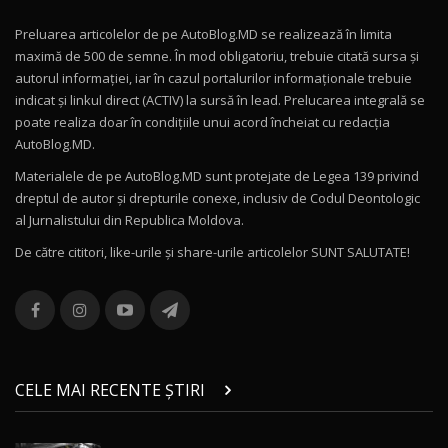
Preluarea articolelor de pe AutoBlog.MD se realizează în limita
Mercedes-AMG E 53 HYBRID 4MATIC+ / Test
maximă de 500 de semne. În mod obligatoriu, trebuie citată sursa și
Drive AutoBlog.MD
10
autorul informației, iar în cazul portalurilor informaționale trebuie
16:27
indicat și linkul direct (ACTIV) la sursă în lead. Prelucarea integrală se
poate realiza doar în condițiile unui acord încheiat cu redacţia
Noul Volvo ES90 / Test Drive AutoBlog.MD
AutoBlog.MD.
27:58
11
Materialele de pe AutoBlog.MD sunt protejate de Legea 139 privind
dreptul de autor și drepturile conexe, inclusiv de Codul Deontologic
Noul MG HS / Test Drive AutoBlog.MD
al Jurnalistului din Republica Moldova.
16:48
12
De către cititori, like-urile şi share-urile articolelor SUNT SALUTATE!
ROX 01: Test drive cu noul SUV chinezesc care
combină aventura cu luxul / AutoBlog.MD
13
36:08
ZEEKR 9X în Moldova: Am condus gigantul
chinez care face lumea să se întoarcă după el
14
CELE MAI RECENTE ȘTIRI
17:27
/ AutoBlog.MD
Noua Mazda CX-5 / Test Drive AutoBlog.MD