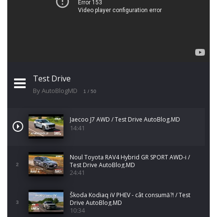
Test Drive
By AutoBlogMD
1
/ 50
Jaecoo J7 AWD / Test Drive AutoBlog.MD
14:41
Noul Toyota RAV4 Hybrid GR SPORT AWD-i /
Test Drive AutoBlog.MD
2
24:41
Škoda Kodiaq iV PHEV - cât consumă?! / Test
Drive AutoBlog.MD
3
10:34