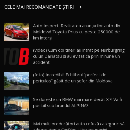
Micul BYD Dolphin Surf / Test Drive
CELE MAI RECOMANDATE ȘTIRI
AutoBlog.MD
21
16:59
Auto Inspect: Realitatea anunțurilor auto din
Noua Mazda 6e / Test Drive AutoBlog.MD
Moldova! Toyota Prius cu peste 250000 de
26:59
22
km întorşi
Lynk & Co 01 / Test Drive AutoBlog.MD
(video) Cum doi tineri au intrat pe Nurburgring
25:19
23
cu un Daihatsu şi au evitat ca prin minune un
accident
ZEEKR 009: Cel mai Performant și Confortabil
(foto) Incredibil! Echilibrul “perfect de
Van Electric Testat în Moldova / AutoBlog.MD
24
periculos” găsit de un şofer din Moldova
26:38
Land Rover Defender OCTA Edition One: Cel
Se dorește un BMW mai mare decât X7! Va fi
mai Exclusiv și Puternic Defender Testat în
25
32:21
Moldova
posibil sub brandul ALPINA?
Porsche 911 Spirit 70 / Test Drive
AutoBlog.MD
26
Mai mulți producători auto refuză categoric să
10:57
adopte Apple CarPlay Ultra pe mașini