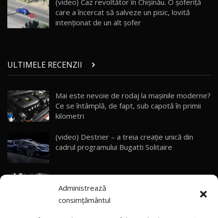
(video) Caz revoltător în Chișinău. O șoferiță
10:57
care a încercat să salveze un pisic, lovită
intenționat de un alt șofer
Test Drive: Noile modele FENDT! Cum e să
conduci un tractor?!
27
22:49
ULTIMELE RECENZII
Noul Geely Monjaro 2025! Mai ieftin și mai
dotat / Test Drive AutoBlog.MD
28
23:05
Mai este nevoie de rodaj la mașinile moderne?
Ce se întâmplă, de fapt, sub capotă în primii
ZEEKR 9X - PRIMUL TEST DRIVE ÎN ROMÂNĂ!
CUM SE CONDUCE?
29
kilometri
33:40
(video) Destrier – a treia creație unică din
Primele impresii despre BYD Seal U DM-i,
cadrul programului Bugatti Solitaire
Sealion 7 și Seal 5 DM-i / Test Drive
30
10:58
AutoBlog.MD
(video) SRT prezintă tehnologia eBoost Air
Noua Toyota Corolla Cross facelift / Test Drive
Administrează
care elimină decalajul turbo
AutoBlog.MD
31
13:56
consimțământul