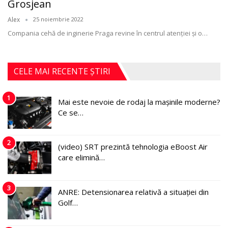
Grosjean
Alex
25 noiembrie 2022
Compania cehă de inginerie Praga revine în centrul atenției şi o
…
CELE MAI RECENTE ȘTIRI
1
Mai este nevoie de rodaj la mașinile moderne?
Ce se…
2
(video) SRT prezintă tehnologia eBoost Air
care elimină…
3
ANRE: Detensionarea relativă a situației din
Golf…