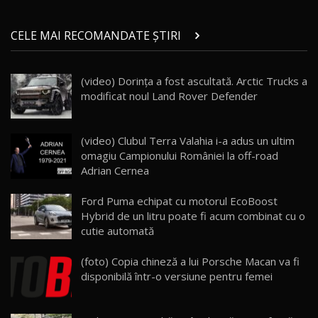
Micul BYD Dolphin Surf / Test Drive
CELE MAI RECOMANDATE ȘTIRI
AutoBlog.MD
21
16:59
(video) Dorinţa a fost ascultată. Arctic Trucks a
Noua Mazda 6e / Test Drive AutoBlog.MD
modificat noul Land Rover Defender
26:59
22
Lynk & Co 01 / Test Drive AutoBlog.MD
(video) Clubul Terra Valahia i-a adus un ultim
25:19
23
omagiu Campionului României la off-road
Adrian Cernea
ZEEKR 009: Cel mai Performant și Confortabil
Ford Puma echipat cu motorul EcoBoost
Van Electric Testat în Moldova / AutoBlog.MD
24
Hybrid de un litru poate fi acum combinat cu o
26:38
cutie automată
Land Rover Defender OCTA Edition One: Cel
(foto) Copia chineză a lui Porsche Macan va fi
mai Exclusiv și Puternic Defender Testat în
25
32:21
Moldova
disponibilă într-o versiune pentru femei
Porsche 911 Spirit 70 / Test Drive
AutoBlog.MD
26