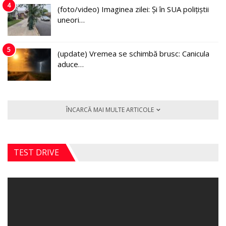
4
(foto/video) Imaginea zilei: Și în SUA polițiștii
uneori…
5
(update) Vremea se schimbă brusc: Canicula
aduce…
ÎNCARCĂ MAI MULTE ARTICOLE
TEST DRIVE