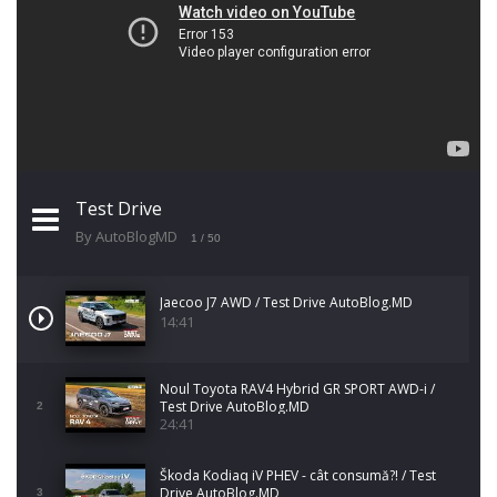
Test Drive
By AutoBlogMD
1
/ 50
Jaecoo J7 AWD / Test Drive AutoBlog.MD
14:41
Noul Toyota RAV4 Hybrid GR SPORT AWD-i /
Test Drive AutoBlog.MD
2
24:41
Škoda Kodiaq iV PHEV - cât consumă?! / Test
Drive AutoBlog.MD
3