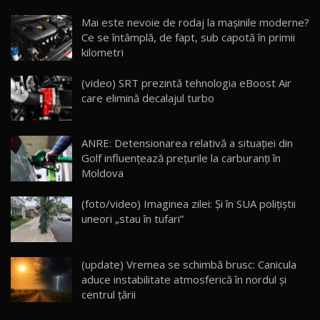
Noua Mazda CX-5 / Test Drive AutoBlog.MD
Mai este nevoie de rodaj la mașinile moderne?
14:37
15
Ce se întâmplă, de fapt, sub capotă în primii
kilometri
Cum merge? Škoda Octavia 4×4 DSG facelift //
AutoBlogMD
(video) SRT prezintă tehnologia eBoost Air
16
13:10
care elimină decalajul turbo
Lotus Eletre R / Test Drive AutoBlog.MD
20:06
17
ANRE: Detensionarea relativă a situației din
Golf influențează prețurile la carburanți în
Moldova
Va fi modelul nr.1 BYD în Moldova? BYD Seal U
DM-i / Test Drive AutoBlog.MD
18
(foto/video) Imaginea zilei: Și în SUA polițiștii
30:08
uneori „stau în tufari”
Noul Geely EX5 EM-i care a cucerit Moldova
înainte să ajungă în showroom / Test Drive
19
23:36
AutoBlog.MD
(update) Vremea se schimbă brusc: Canicula
aduce instabilitate atmosferică în nordul și
Noul ZEEKR 7X / Test Drive AutoBlog.MD
centrul țării
29:08
20