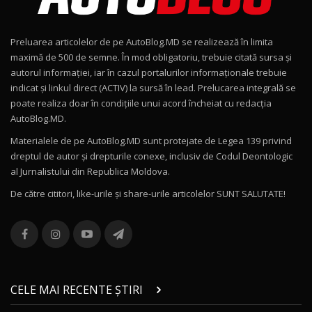
Noul Geely EX2 / Test Drive AutoBlog.MD
15:22
9
Preluarea articolelor de pe AutoBlog.MD se realizează în limita
Mercedes-AMG E 53 HYBRID 4MATIC+ / Test
maximă de 500 de semne. În mod obligatoriu, trebuie citată sursa și
Drive AutoBlog.MD
10
autorul informației, iar în cazul portalurilor informaționale trebuie
16:27
indicat și linkul direct (ACTIV) la sursă în lead. Prelucarea integrală se
poate realiza doar în condițiile unui acord încheiat cu redacţia
Noul Volvo ES90 / Test Drive AutoBlog.MD
AutoBlog.MD.
27:58
11
Materialele de pe AutoBlog.MD sunt protejate de Legea 139 privind
dreptul de autor și drepturile conexe, inclusiv de Codul Deontologic
Noul MG HS / Test Drive AutoBlog.MD
al Jurnalistului din Republica Moldova.
16:48
12
De către cititori, like-urile şi share-urile articolelor SUNT SALUTATE!
ROX 01: Test drive cu noul SUV chinezesc care
combină aventura cu luxul / AutoBlog.MD
13
36:08
ZEEKR 9X în Moldova: Am condus gigantul
chinez care face lumea să se întoarcă după el
14
CELE MAI RECENTE ȘTIRI
17:27
/ AutoBlog.MD