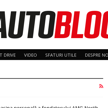
T DRIVE
VIDEO
SFATURI UTILE
DESPRE NO
 mașina personală a fondatorului AMG North