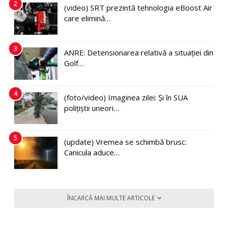
2
(video) SRT prezintă tehnologia eBoost Air
care elimină…
3
ANRE: Detensionarea relativă a situației din
Golf…
4
(foto/video) Imaginea zilei: Și în SUA
polițiștii uneori…
5
(update) Vremea se schimbă brusc:
Canicula aduce…
ÎNCARCĂ MAI MULTE ARTICOLE