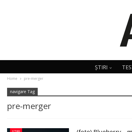
ȘTIRI
TES
Home
pre-merger
navigare Tag
pre-merger
(foto) Blueberry –
ȘTIRI