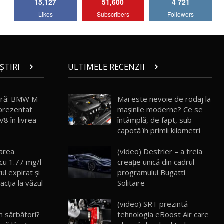
15,127
51,600
4 721
Lotus Emira Turbo SE / Test Drive
Likes
Subscribers
Followers
AutoBlog.MD
7
24:06
Noul Škoda Kodiaq RS / Test Drive
AutoBlog.MD în premieră națională
8
15:08
ȘTIRI
ULTIMELE RECENZII
Noul Geely EX2 / Test Drive AutoBlog.MD
15:22
9
eră: BMW M
Mai este nevoie de rodaj la
prezentat
mașinile moderne? Ce se
8 în livrea
întâmplă, de fapt, sub
Mercedes-AMG E 53 HYBRID 4MATIC+ /
capotă în primii kilometri
Test Drive AutoBlog.MD
10
16:27
tarea
(video) Destrier – a treia
 cu 1.77 mg/l
creație unică din cadrul
Noul Volvo ES90 / Test Drive AutoBlog.MD
ul expirat şi
programului Bugatti
27:58
11
acţia la văzul
Solitaire
(video) SRT prezintă
Noul MG HS / Test Drive AutoBlog.MD
16:48
12
în sărbători?
tehnologia eBoost Air care