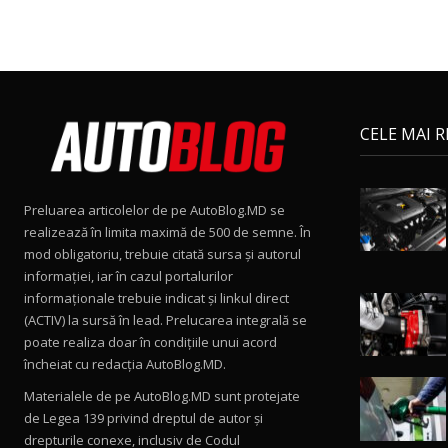
CELE MAI 
Preluarea articolelor de pe AutoBlog.MD se
realizează în limita maximă de 500 de semne. În
mod obligatoriu, trebuie citată sursa și autorul
informației, iar în cazul portalurilor
informaționale trebuie indicat și linkul direct
(ACTIV) la sursă în lead. Prelucarea integrală se
poate realiza doar în condițiile unui acord
încheiat cu redacţia AutoBlog.MD.
Materialele de pe AutoBlog.MD sunt protejate
de Legea 139 privind dreptul de autor și
drepturile conexe, inclusiv de Codul