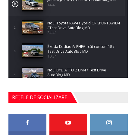
14:41
Noul Toyota RAV4 Hybrid GR SPORT AWD-i
/ Test Drive AutoBlog.MD
2
24:41
Škoda Kodiaq iV PHEV - cât consumă?! /
Test Drive AutoBlog.MD
3
10:34
Noul BYD ATTO 2 DM-i / Test Drive
AutoBlog.MD
4
17:35
Noul Mercedes-Benz S-Class facelift (S 580
REȚELE DE SOCIALIZARE
4MATIC V223) / Test Drive AutoBlog.MD
5
27:33
HAVAL H5 / Test Drive AutoBlog.MD
11:58
6