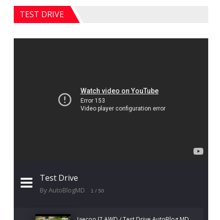
TEST DRIVE
Test Drive
By AutoBlogMD
1
/ 50
Jaecoo J7 AWD / Test Drive AutoBlog.MD