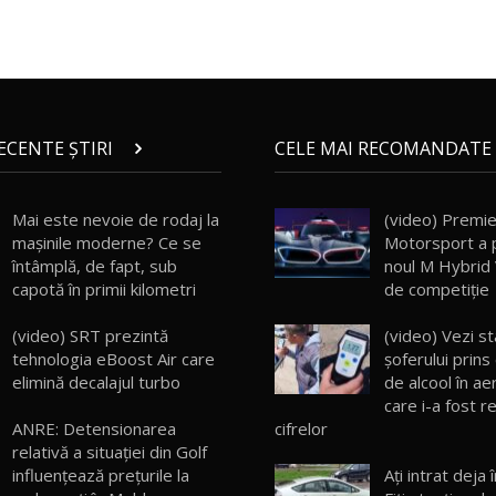
RECENTE ȘTIRI
CELE MAI RECOMANDATE 
Mai este nevoie de rodaj la
(video) Premi
mașinile moderne? Ce se
Motorsport a 
întâmplă, de fapt, sub
noul M Hybrid V
capotă în primii kilometri
de competiție
(video) SRT prezintă
(video) Vezi s
tehnologia eBoost Air care
şoferului prins
elimină decalajul turbo
de alcool în aer
care i-a fost re
cifrelor
ANRE: Detensionarea
relativă a situației din Golf
Aţi intrat deja 
influențează prețurile la