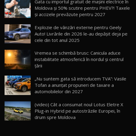
Gata cu importul gratuit de mașini electrice în
14:37
15
Moldova și 50% scutire pentru PHEV?! Taxele
și accizele prevăzute pentru 2027
Cum merge? Škoda Octavia 4×4 DSG facelift //
AutoBlogMD
Explozie de vânzări externe pentru Geely
16
13:10
Auto! Livrările din 2026 le-au depășit deja pe
cele din tot anul 2025
Lotus Eletre R / Test Drive AutoBlog.MD
20:06
17
Vremea se schimbă brusc: Canicula aduce
instabilitate atmosferică în nordul și centrul
țării
Va fi modelul nr.1 BYD în Moldova? BYD Seal U
DM-i / Test Drive AutoBlog.MD
18
„Nu suntem gata să introducem TVA”: Vasile
30:08
Tofan a anunțat propuneri de taxare a
automobilelor din 2027
Noul Geely EX5 EM-i care a cucerit Moldova
înainte să ajungă în showroom / Test Drive
19
23:36
AutoBlog.MD
(video) Cât a consumat noul Lotus Eletre X
Plug-in Hybrid pe autostrăzile Europei, în
Noul ZEEKR 7X / Test Drive AutoBlog.MD
drum spre Moldova
29:08
20