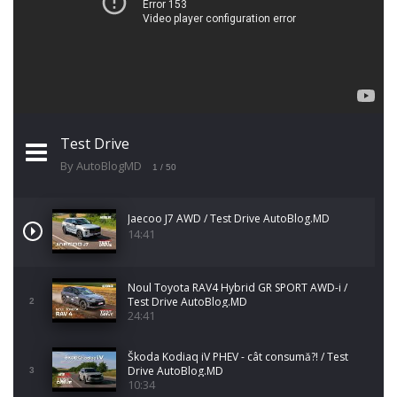
Test Drive
By AutoBlogMD
1
/ 50
Jaecoo J7 AWD / Test Drive AutoBlog.MD
14:41
Noul Toyota RAV4 Hybrid GR SPORT AWD-i /
Test Drive AutoBlog.MD
2
24:41
Škoda Kodiaq iV PHEV - cât consumă?! / Test
Drive AutoBlog.MD
3
10:34