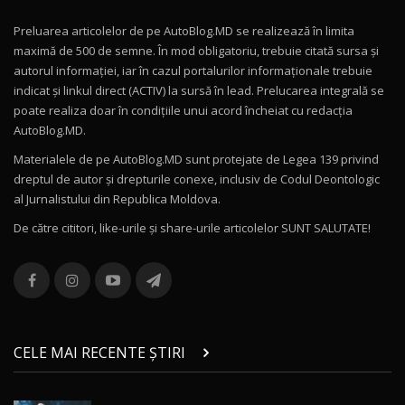
Preluarea articolelor de pe AutoBlog.MD se realizează în limita
Mercedes-AMG E 53 HYBRID 4MATIC+ / Test
maximă de 500 de semne. În mod obligatoriu, trebuie citată sursa și
Drive AutoBlog.MD
10
autorul informației, iar în cazul portalurilor informaționale trebuie
16:27
indicat și linkul direct (ACTIV) la sursă în lead. Prelucarea integrală se
poate realiza doar în condițiile unui acord încheiat cu redacţia
Noul Volvo ES90 / Test Drive AutoBlog.MD
AutoBlog.MD.
27:58
11
Materialele de pe AutoBlog.MD sunt protejate de Legea 139 privind
dreptul de autor și drepturile conexe, inclusiv de Codul Deontologic
Noul MG HS / Test Drive AutoBlog.MD
al Jurnalistului din Republica Moldova.
16:48
12
De către cititori, like-urile şi share-urile articolelor SUNT SALUTATE!
ROX 01: Test drive cu noul SUV chinezesc care
combină aventura cu luxul / AutoBlog.MD
13
36:08
ZEEKR 9X în Moldova: Am condus gigantul
chinez care face lumea să se întoarcă după el
14
CELE MAI RECENTE ȘTIRI
17:27
/ AutoBlog.MD
Noua Mazda CX-5 / Test Drive AutoBlog.MD