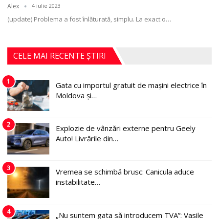
Alex
4 iulie 2023
(update) Problema a fost înlăturată, simplu.
La exact o
…
CELE MAI RECENTE ȘTIRI
1
Gata cu importul gratuit de mașini electrice în
Moldova și…
2
Explozie de vânzări externe pentru Geely
Auto! Livrările din…
3
Vremea se schimbă brusc: Canicula aduce
instabilitate…
4
„Nu suntem gata să introducem TVA”: Vasile