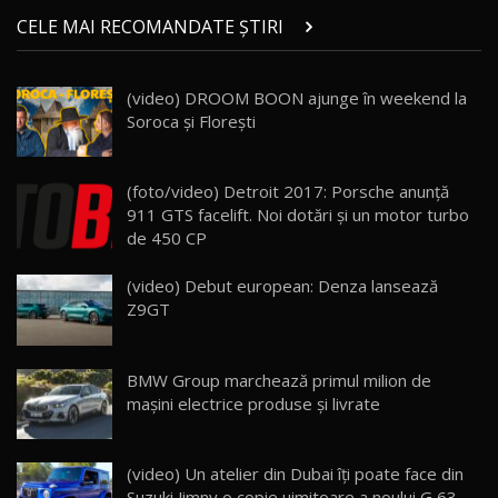
Micul BYD Dolphin Surf / Test Drive
CELE MAI RECOMANDATE ȘTIRI
AutoBlog.MD
21
16:59
(video) DROOM BOON ajunge în weekend la
Noua Mazda 6e / Test Drive AutoBlog.MD
Soroca și Florești
26:59
22
Lynk & Co 01 / Test Drive AutoBlog.MD
(foto/video) Detroit 2017: Porsche anunță
25:19
23
911 GTS facelift. Noi dotări și un motor turbo
de 450 CP
ZEEKR 009: Cel mai Performant și Confortabil
(video) Debut european: Denza lansează
Van Electric Testat în Moldova / AutoBlog.MD
24
Z9GT
26:38
Land Rover Defender OCTA Edition One: Cel
BMW Group marchează primul milion de
mai Exclusiv și Puternic Defender Testat în
25
32:21
Moldova
mașini electrice produse și livrate
Porsche 911 Spirit 70 / Test Drive
AutoBlog.MD
26
(video) Un atelier din Dubai îţi poate face din
10:57
Suzuki Jimny o copie uimitoare a noului G 63