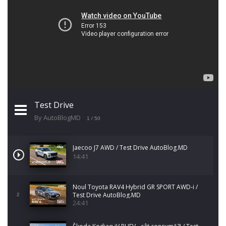
Test Drive
By AutoBlogMD
1
/ 50
Jaecoo J7 AWD / Test Drive AutoBlog.MD
14:41
Noul Toyota RAV4 Hybrid GR SPORT AWD-i /
Test Drive AutoBlog.MD
2
24:41