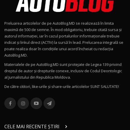
Noul Geely EX2 / Test Drive AutoBlog.MD
15:22
9
Preluarea articolelor de pe AutoBlog.MD se realizează în limita
Mercedes-AMG E 53 HYBRID 4MATIC+ / Test
maximă de 500 de semne. În mod obligatoriu, trebuie citată sursa și
Drive AutoBlog.MD
10
autorul informației, iar în cazul portalurilor informaționale trebuie
16:27
indicat și linkul direct (ACTIV) la sursă în lead. Prelucarea integrală se
poate realiza doar în condițiile unui acord încheiat cu redacţia
Noul Volvo ES90 / Test Drive AutoBlog.MD
AutoBlog.MD.
27:58
11
Materialele de pe AutoBlog.MD sunt protejate de Legea 139 privind
dreptul de autor și drepturile conexe, inclusiv de Codul Deontologic
Noul MG HS / Test Drive AutoBlog.MD
al Jurnalistului din Republica Moldova.
16:48
12
De către cititori, like-urile şi share-urile articolelor SUNT SALUTATE!
ROX 01: Test drive cu noul SUV chinezesc care
combină aventura cu luxul / AutoBlog.MD
13
36:08
ZEEKR 9X în Moldova: Am condus gigantul
chinez care face lumea să se întoarcă după el
14
CELE MAI RECENTE ȘTIRI
17:27
/ AutoBlog.MD