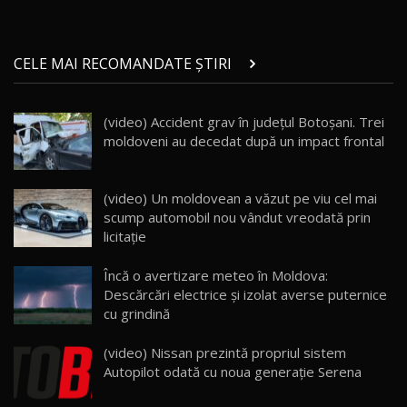
Micul BYD Dolphin Surf / Test Drive
CELE MAI RECOMANDATE ȘTIRI
AutoBlog.MD
21
16:59
(video) Accident grav în județul Botoșani. Trei
Noua Mazda 6e / Test Drive AutoBlog.MD
moldoveni au decedat după un impact frontal
26:59
22
Lynk & Co 01 / Test Drive AutoBlog.MD
(video) Un moldovean a văzut pe viu cel mai
25:19
23
scump automobil nou vândut vreodată prin
licitație
ZEEKR 009: Cel mai Performant și Confortabil
Încă o avertizare meteo în Moldova:
Van Electric Testat în Moldova / AutoBlog.MD
24
Descărcări electrice și izolat averse puternice
26:38
cu grindină
Land Rover Defender OCTA Edition One: Cel
(video) Nissan prezintă propriul sistem
mai Exclusiv și Puternic Defender Testat în
25
32:21
Moldova
Autopilot odată cu noua generaţie Serena