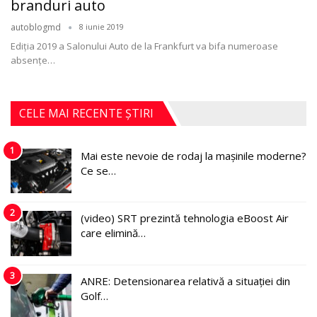
branduri auto
autoblogmd
8 iunie 2019
Ediția 2019 a Salonului Auto de la Frankfurt va bifa numeroase
absențe…
CELE MAI RECENTE ȘTIRI
1
Mai este nevoie de rodaj la mașinile moderne?
Ce se…
2
(video) SRT prezintă tehnologia eBoost Air
care elimină…
3
ANRE: Detensionarea relativă a situației din
Golf…