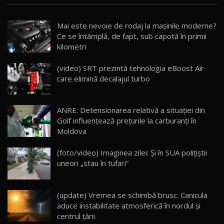
Noua Mazda CX-5 / Test Drive AutoBlog.MD
Mai este nevoie de rodaj la mașinile moderne?
14:37
15
Ce se întâmplă, de fapt, sub capotă în primii
kilometri
Cum merge? Škoda Octavia 4×4 DSG facelift //
AutoBlogMD
(video) SRT prezintă tehnologia eBoost Air
16
13:10
care elimină decalajul turbo
Lotus Eletre R / Test Drive AutoBlog.MD
20:06
17
ANRE: Detensionarea relativă a situației din
Golf influențează prețurile la carburanți în
Moldova
Va fi modelul nr.1 BYD în Moldova? BYD Seal U
DM-i / Test Drive AutoBlog.MD
18
(foto/video) Imaginea zilei: Și în SUA polițiștii
30:08
uneori „stau în tufari”
Noul Geely EX5 EM-i care a cucerit Moldova
înainte să ajungă în showroom / Test Drive
19
23:36
AutoBlog.MD
(update) Vremea se schimbă brusc: Canicula
aduce instabilitate atmosferică în nordul și
Noul ZEEKR 7X / Test Drive AutoBlog.MD
centrul țării
29:08
20