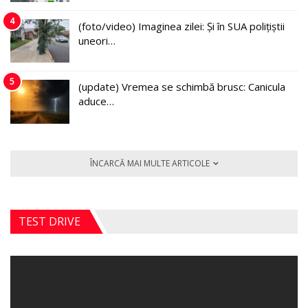
4
(foto/video) Imaginea zilei: Și în SUA polițiștii
uneori…
5
(update) Vremea se schimbă brusc: Canicula
aduce…
ÎNCARCĂ MAI MULTE ARTICOLE
TEST DRIVE