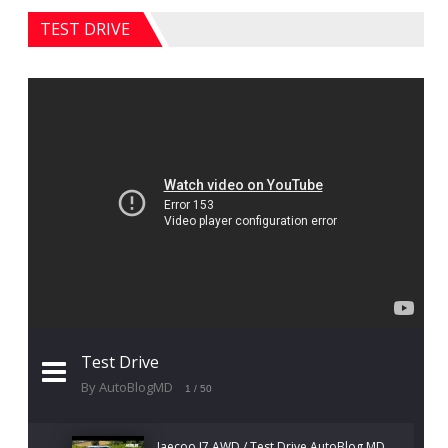
TEST DRIVE
Test Drive
By AutoBlogMD
1
/ 50
Jaecoo J7 AWD / Test Drive AutoBlog.MD