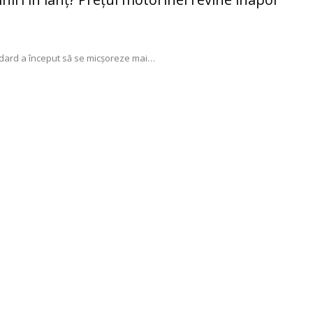
ndard a început să se micşoreze mai
…