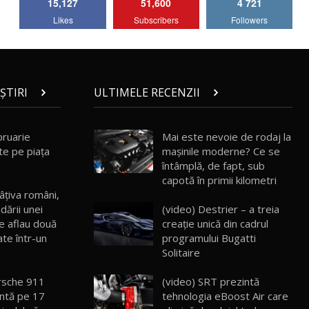
15,127
51,600
4 721
Lotus Emira Turbo SE / Test Drive
Likes
Subscribers
Followers
AutoBlog.MD
7
24:06
Noul Škoda Kodiaq RS / Test Drive
AutoBlog.MD în premieră națională
8
15:08
ȘTIRI
ULTIMELE RECENZII
Noul Geely EX2 / Test Drive AutoBlog.MD
15:22
9
bruarie
Mai este nevoie de rodaj la
te pe piața
mașinile moderne? Ce se
întâmplă, de fapt, sub
Mercedes-AMG E 53 HYBRID 4MATIC+ /
capotă în primii kilometri
Test Drive AutoBlog.MD
10
âțiva români,
16:27
(video) Destrier – a treia
dării unei
creație unică din cadrul
se aflau două
Noul Volvo ES90 / Test Drive AutoBlog.MD
programului Bugatti
te într-un
27:58
11
Solitaire
(video) SRT prezintă
orsche 911
Noul MG HS / Test Drive AutoBlog.MD
16:48
12
tehnologia eBoost Air care
intă pe 17