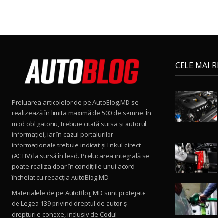
CELE MAI 
Preluarea articolelor de pe AutoBlog.MD se
realizează în limita maximă de 500 de semne. În
mod obligatoriu, trebuie citată sursa și autorul
informației, iar în cazul portalurilor
informaționale trebuie indicat și linkul direct
(ACTIV) la sursă în lead. Prelucarea integrală se
poate realiza doar în condițiile unui acord
încheiat cu redacţia AutoBlog.MD.
Materialele de pe AutoBlog.MD sunt protejate
de Legea 139 privind dreptul de autor și
drepturile conexe, inclusiv de Codul