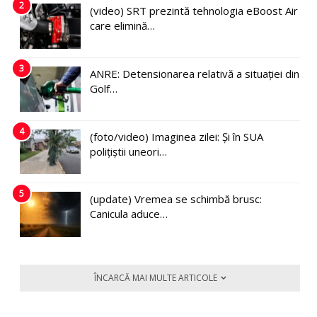
2
(video) SRT prezintă tehnologia eBoost Air
care elimină…
3
ANRE: Detensionarea relativă a situației din
Golf…
4
(foto/video) Imaginea zilei: Și în SUA
polițiștii uneori…
5
(update) Vremea se schimbă brusc:
Canicula aduce…
ÎNCARCĂ MAI MULTE ARTICOLE