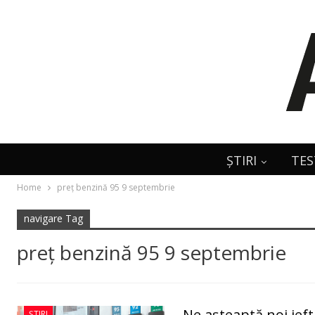
ȘTIRI
TES
Home
preţ benzină 95 9 septembrie
navigare Tag
preţ benzină 95 9 septembrie
Ne așteaptă noi ieft
ȘTIRI