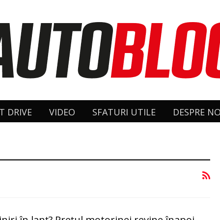
T DRIVE
VIDEO
SFATURI UTILE
DESPRE NO
iniri în lanţ? Preţul motorinei revine înapoi