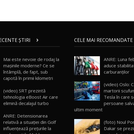
RECENTE ȘTIRI
CELE MAI RECOMANDATE 
Mai este nevoie de rodaj la
ANRE: Luna fe
mașinile moderne? Ce se
aduce stabilita
întâmplă, de fapt, sub
carburanților
capotă în primii kilometri
(video) Oslo: C
(video) SRT prezintă
martorii scufun
tehnologia eBoost Air care
Tesla în care 
elimină decalajul turbo
persoane salva
ultim moment
ANRE: Detensionarea
relativă a situației din Golf
(foto) Noul P
influențează prețurile la
Dakar se prez