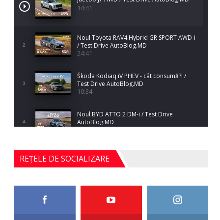
14:41
Noul Toyota RAV4 Hybrid GR SPORT AWD-i
/ Test Drive AutoBlog.MD
2
24:41
Škoda Kodiaq iV PHEV - cât consumă?! /
Test Drive AutoBlog.MD
3
10:34
Noul BYD ATTO 2 DM-i / Test Drive
AutoBlog.MD
4
17:35
Noul Mercedes-Benz S-Class facelift (S 580
REȚELE DE SOCIALIZARE
4MATIC V223) / Test Drive AutoBlog.MD
5
27:33
HAVAL H5 / Test Drive AutoBlog.MD
11:58
6