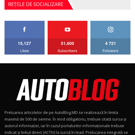
Noul Mercedes-Benz S-Class facelift (S 580
REȚELE DE SOCIALIZARE
4MATIC V223) / Test Drive AutoBlog.MD
5
27:33
HAVAL H5 / Test Drive AutoBlog.MD
11:58
6
15,127
51,600
4 721
Lotus Emira Turbo SE / Test Drive
Likes
Subscribers
Followers
AutoBlog.MD
7
24:06
Noul Škoda Kodiaq RS / Test Drive
AutoBlog.MD în premieră națională
8
15:08
Noul Geely EX2 / Test Drive AutoBlog.MD
15:22
9
Preluarea articolelor de pe AutoBlog.MD se realizează în limita
Mercedes-AMG E 53 HYBRID 4MATIC+ / Test
maximă de 500 de semne. În mod obligatoriu, trebuie citată sursa și
Drive AutoBlog.MD
10
autorul informației, iar în cazul portalurilor informaționale trebuie
16:27
indicat și linkul direct (ACTIV) la sursă în lead. Prelucarea integrală se