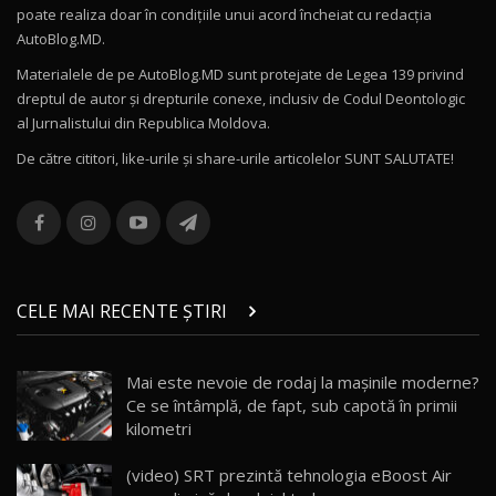
poate realiza doar în condițiile unui acord încheiat cu redacţia
Noul Volvo ES90 / Test Drive AutoBlog.MD
AutoBlog.MD.
27:58
11
Materialele de pe AutoBlog.MD sunt protejate de Legea 139 privind
dreptul de autor și drepturile conexe, inclusiv de Codul Deontologic
Noul MG HS / Test Drive AutoBlog.MD
al Jurnalistului din Republica Moldova.
16:48
12
De către cititori, like-urile şi share-urile articolelor SUNT SALUTATE!
ROX 01: Test drive cu noul SUV chinezesc care
combină aventura cu luxul / AutoBlog.MD
13
36:08
ZEEKR 9X în Moldova: Am condus gigantul
chinez care face lumea să se întoarcă după el
14
CELE MAI RECENTE ȘTIRI
17:27
/ AutoBlog.MD
Noua Mazda CX-5 / Test Drive AutoBlog.MD
Mai este nevoie de rodaj la mașinile moderne?
14:37
15
Ce se întâmplă, de fapt, sub capotă în primii
kilometri
Cum merge? Škoda Octavia 4×4 DSG facelift //
AutoBlogMD
(video) SRT prezintă tehnologia eBoost Air
16
13:10