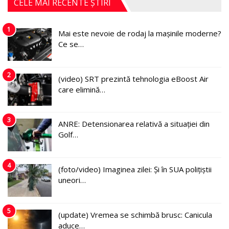
CELE MAI RECENTE ȘTIRI
1
Mai este nevoie de rodaj la mașinile moderne?
Ce se…
2
(video) SRT prezintă tehnologia eBoost Air
care elimină…
3
ANRE: Detensionarea relativă a situației din
Golf…
4
(foto/video) Imaginea zilei: Și în SUA polițiștii
uneori…
5
(update) Vremea se schimbă brusc: Canicula
aduce…