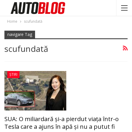
Home
scufundată
navigare Tag
scufundată
ȘTIRI
SUA: O miliardară și-a pierdut viața într-o
Tesla care a ajuns în apă și nu a putut fi