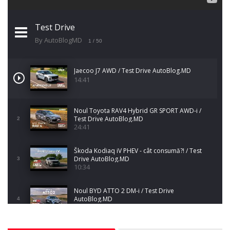
Test Drive
By AutoBlogMD
1
/ 50
Jaecoo J7 AWD / Test Drive AutoBlog.MD
14:41
Noul Toyota RAV4 Hybrid GR SPORT AWD-i /
Test Drive AutoBlog.MD
2
24:41
Škoda Kodiaq iV PHEV - cât consumă?! / Test
Drive AutoBlog.MD
3
10:34
Noul BYD ATTO 2 DM-i / Test Drive
AutoBlog.MD
4
17:35