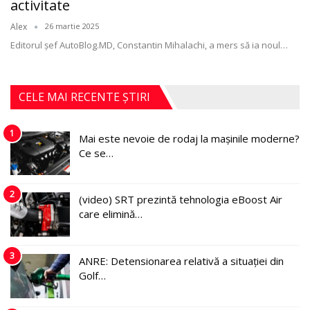
activitate
Alex
26 martie 2025
Editorul șef AutoBlog.MD, Constantin Mihalachi, a mers să ia noul
…
CELE MAI RECENTE ȘTIRI
1
Mai este nevoie de rodaj la mașinile moderne?
Ce se…
2
(video) SRT prezintă tehnologia eBoost Air
care elimină…
3
ANRE: Detensionarea relativă a situației din
Golf…