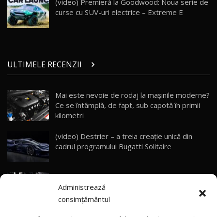
(video) Premieră la Goodwood: Noua serie de
10:57
curse cu SUV-uri electrice – Extreme E
Test Drive: Noile modele FENDT! Cum e să
conduci un tractor?!
27
22:49
ULTIMELE RECENZII
Noul Geely Monjaro 2025! Mai ieftin și mai
dotat / Test Drive AutoBlog.MD
28
23:05
Mai este nevoie de rodaj la mașinile moderne?
Ce se întâmplă, de fapt, sub capotă în primii
ZEEKR 9X - PRIMUL TEST DRIVE ÎN ROMÂNĂ!
CUM SE CONDUCE?
29
kilometri
33:40
(video) Destrier – a treia creație unică din
Primele impresii despre BYD Seal U DM-i,
cadrul programului Bugatti Solitaire
Sealion 7 și Seal 5 DM-i / Test Drive
30
10:58
AutoBlog.MD
(video) SRT prezintă tehnologia eBoost Air
Noua Toyota Corolla Cross facelift / Test Drive
Administrează
care elimină decalajul turbo
AutoBlog.MD
31
13:56
consimțământul