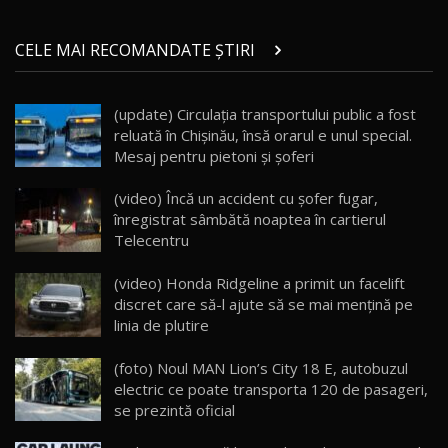
Micul BYD Dolphin Surf / Test Drive
CELE MAI RECOMANDATE ȘTIRI
AutoBlog.MD
21
16:59
(update) Circulația transportului public a fost
Noua Mazda 6e / Test Drive AutoBlog.MD
reluată în Chișinău, însă orarul e unul special.
26:59
22
Mesaj pentru pietoni și șoferi
Lynk & Co 01 / Test Drive AutoBlog.MD
(video) Încă un accident cu șofer fugar,
25:19
23
înregistrat sâmbătă noaptea în cartierul
Telecentru
ZEEKR 009: Cel mai Performant și Confortabil
(video) Honda Ridgeline a primit un facelift
Van Electric Testat în Moldova / AutoBlog.MD
24
discret care să-l ajute să se mai menţină pe
26:38
linia de plutire
Land Rover Defender OCTA Edition One: Cel
(foto) Noul MAN Lion’s City 18 E, autobuzul
mai Exclusiv și Puternic Defender Testat în
25
32:21
Moldova
electric ce poate transporta 120 de pasageri,
se prezintă oficial
Porsche 911 Spirit 70 / Test Drive
AutoBlog.MD
26