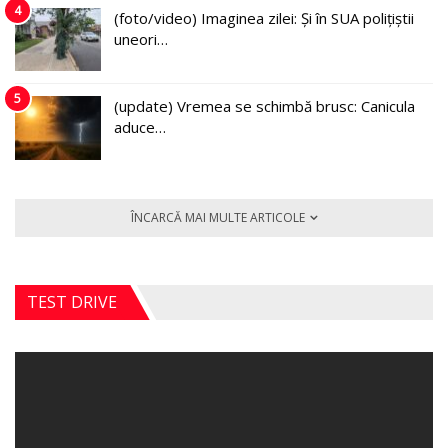
4
(foto/video) Imaginea zilei: Și în SUA polițiștii
uneori…
5
(update) Vremea se schimbă brusc: Canicula
aduce…
ÎNCARCĂ MAI MULTE ARTICOLE
TEST DRIVE