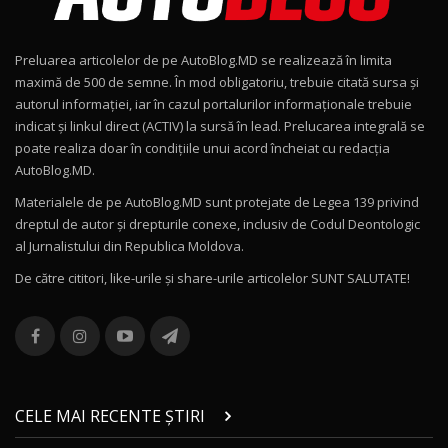
Noul Geely EX2 / Test Drive AutoBlog.MD
15:22
9
Preluarea articolelor de pe AutoBlog.MD se realizează în limita
Mercedes-AMG E 53 HYBRID 4MATIC+ / Test
maximă de 500 de semne. În mod obligatoriu, trebuie citată sursa și
Drive AutoBlog.MD
10
autorul informației, iar în cazul portalurilor informaționale trebuie
16:27
indicat și linkul direct (ACTIV) la sursă în lead. Prelucarea integrală se
poate realiza doar în condițiile unui acord încheiat cu redacţia
Noul Volvo ES90 / Test Drive AutoBlog.MD
AutoBlog.MD.
27:58
11
Materialele de pe AutoBlog.MD sunt protejate de Legea 139 privind
dreptul de autor și drepturile conexe, inclusiv de Codul Deontologic
Noul MG HS / Test Drive AutoBlog.MD
al Jurnalistului din Republica Moldova.
16:48
12
De către cititori, like-urile şi share-urile articolelor SUNT SALUTATE!
ROX 01: Test drive cu noul SUV chinezesc care
combină aventura cu luxul / AutoBlog.MD
13
36:08
ZEEKR 9X în Moldova: Am condus gigantul
chinez care face lumea să se întoarcă după el
14
CELE MAI RECENTE ȘTIRI
17:27
/ AutoBlog.MD