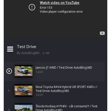
Test Drive
By AutoBlogMD
1
/ 50
Jaecoo J7 AWD / Test Drive AutoBlog.MD
14:41
Noul Toyota RAV4 Hybrid GR SPORT AWD-i /
Test Drive AutoBlog.MD
2
24:41
Škoda Kodiaq iV PHEV - cât consumă?! / Test
Drive AutoBlog.MD
3