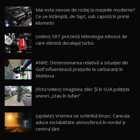
Noua Mazda CX-5 / Test Drive AutoBlog.MD
Mai este nevoie de rodaj la mașinile moderne?
14:37
15
Ce se întâmplă, de fapt, sub capotă în primii
kilometri
Cum merge? Škoda Octavia 4×4 DSG facelift //
AutoBlogMD
(video) SRT prezintă tehnologia eBoost Air
16
13:10
care elimină decalajul turbo
Lotus Eletre R / Test Drive AutoBlog.MD
20:06
17
ANRE: Detensionarea relativă a situației din
Golf influențează prețurile la carburanți în
Moldova
Va fi modelul nr.1 BYD în Moldova? BYD Seal U
DM-i / Test Drive AutoBlog.MD
18
(foto/video) Imaginea zilei: Și în SUA polițiștii
30:08
uneori „stau în tufari”
Noul Geely EX5 EM-i care a cucerit Moldova
înainte să ajungă în showroom / Test Drive
19
23:36
AutoBlog.MD
(update) Vremea se schimbă brusc: Canicula
aduce instabilitate atmosferică în nordul și
Noul ZEEKR 7X / Test Drive AutoBlog.MD
centrul țării
29:08
20