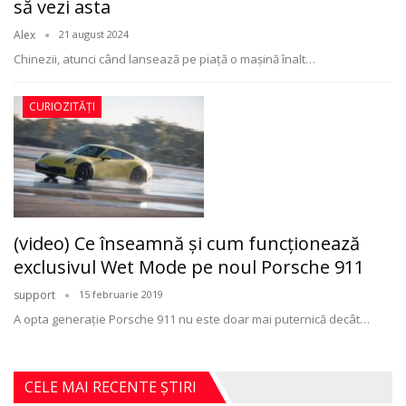
să vezi asta
Alex
21 august 2024
Chinezii, atunci când lansează pe piață o mașină înalt
…
CURIOZITĂȚI
(video) Ce înseamnă şi cum funcţionează
exclusivul Wet Mode pe noul Porsche 911
support
15 februarie 2019
A opta generație Porsche 911 nu este doar mai puternică decât
…
CELE MAI RECENTE ȘTIRI