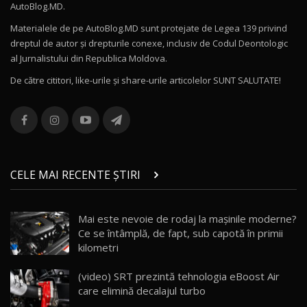
AutoBlog.MD.
27:58
11
Materialele de pe AutoBlog.MD sunt protejate de Legea 139 privind
dreptul de autor și drepturile conexe, inclusiv de Codul Deontologic
Noul MG HS / Test Drive AutoBlog.MD
al Jurnalistului din Republica Moldova.
16:48
12
De către cititori, like-urile şi share-urile articolelor SUNT SALUTATE!
ROX 01: Test drive cu noul SUV chinezesc care
combină aventura cu luxul / AutoBlog.MD
13
36:08
ZEEKR 9X în Moldova: Am condus gigantul
chinez care face lumea să se întoarcă după el
14
CELE MAI RECENTE ȘTIRI
17:27
/ AutoBlog.MD
Noua Mazda CX-5 / Test Drive AutoBlog.MD
Mai este nevoie de rodaj la mașinile moderne?
14:37
15
Ce se întâmplă, de fapt, sub capotă în primii
kilometri
Cum merge? Škoda Octavia 4×4 DSG facelift //
AutoBlogMD
(video) SRT prezintă tehnologia eBoost Air
16
13:10
care elimină decalajul turbo