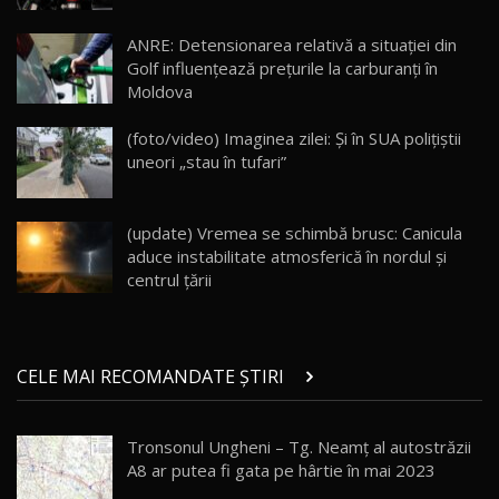
Lotus Eletre R / Test Drive AutoBlog.MD
20:06
17
ANRE: Detensionarea relativă a situației din
Golf influențează prețurile la carburanți în
Moldova
Va fi modelul nr.1 BYD în Moldova? BYD Seal U
DM-i / Test Drive AutoBlog.MD
18
(foto/video) Imaginea zilei: Și în SUA polițiștii
30:08
uneori „stau în tufari”
Noul Geely EX5 EM-i care a cucerit Moldova
înainte să ajungă în showroom / Test Drive
19
23:36
AutoBlog.MD
(update) Vremea se schimbă brusc: Canicula
aduce instabilitate atmosferică în nordul și
Noul ZEEKR 7X / Test Drive AutoBlog.MD
centrul țării
29:08
20
Micul BYD Dolphin Surf / Test Drive
CELE MAI RECOMANDATE ȘTIRI
AutoBlog.MD
21
16:59
Tronsonul Ungheni – Tg. Neamț al autostrăzii
Noua Mazda 6e / Test Drive AutoBlog.MD
A8 ar putea fi gata pe hârtie în mai 2023
26:59
22