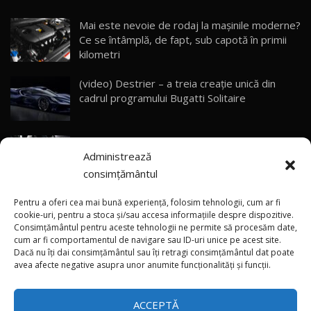
23:05
Mai este nevoie de rodaj la mașinile moderne?
Ce se întâmplă, de fapt, sub capotă în primii
ZEEKR 9X - PRIMUL TEST DRIVE ÎN ROMÂNĂ!
CUM SE CONDUCE?
29
kilometri
33:40
(video) Destrier – a treia creație unică din
Primele impresii despre BYD Seal U DM-i,
cadrul programului Bugatti Solitaire
Sealion 7 și Seal 5 DM-i / Test Drive
30
10:58
AutoBlog.MD
(video) SRT prezintă tehnologia eBoost Air
Noua Toyota Corolla Cross facelift / Test Drive
Administrează
care elimină decalajul turbo
AutoBlog.MD
31
13:56
consimțământul
ANRE: Detensionarea relativă a situației din
Noul Volvo EX90 / Test Drive AutoBlog.MD
Pentru a oferi cea mai bună experiență, folosim tehnologii, cum ar fi
32:06
32
Golf influențează prețurile la carburanți în
cookie-uri, pentru a stoca și/sau accesa informațiile despre dispozitive.
Consimțământul pentru aceste tehnologii ne permite să procesăm date,
Moldova
cum ar fi comportamentul de navigare sau ID-uri unice pe acest site.
Dacă nu îți dai consimțământul sau îți retragi consimțământul dat poate
×
MG RX5 - își merită banii? / Test Drive
(foto/video) Imaginea zilei: Și în SUA polițiștii
avea afecte negative asupra unor anumite funcționalități și funcții.
AutoBlog.MD
33
uneori „stau în tufari”
18:51
ACCEPTĂ
Noul DACIA DUSTER DIESEL! Primul test drive în