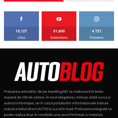
27:33
HAVAL H5 / Test Drive AutoBlog.MD
11:58
6
15,127
51,600
4 721
Lotus Emira Turbo SE / Test Drive
Likes
Subscribers
Followers
AutoBlog.MD
7
24:06
Noul Škoda Kodiaq RS / Test Drive
AutoBlog.MD în premieră națională
8
15:08
Noul Geely EX2 / Test Drive AutoBlog.MD
15:22
9
Preluarea articolelor de pe AutoBlog.MD se realizează în limita
Mercedes-AMG E 53 HYBRID 4MATIC+ / Test
maximă de 500 de semne. În mod obligatoriu, trebuie citată sursa și
Drive AutoBlog.MD
10
autorul informației, iar în cazul portalurilor informaționale trebuie
16:27
indicat și linkul direct (ACTIV) la sursă în lead. Prelucarea integrală se
poate realiza doar în condițiile unui acord încheiat cu redacţia
Noul Volvo ES90 / Test Drive AutoBlog.MD