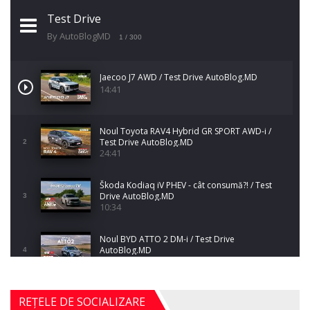
Test Drive
By AutoBlogMD
1
/ 300
Jaecoo J7 AWD / Test Drive AutoBlog.MD
14:41
Noul Toyota RAV4 Hybrid GR SPORT AWD-i /
Test Drive AutoBlog.MD
2
24:41
Škoda Kodiaq iV PHEV - cât consumă?! / Test
Drive AutoBlog.MD
3
10:34
Noul BYD ATTO 2 DM-i / Test Drive
AutoBlog.MD
4
17:35
Noul Mercedes-Benz S-Class facelift (S 580
REȚELE DE SOCIALIZARE
4MATIC V223) / Test Drive AutoBlog.MD
5