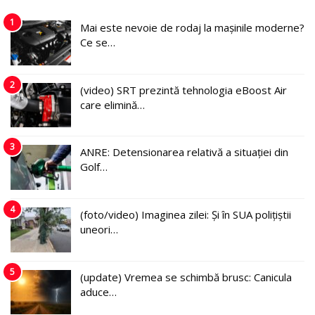
1
Mai este nevoie de rodaj la mașinile moderne?
Ce se…
2
(video) SRT prezintă tehnologia eBoost Air
care elimină…
3
ANRE: Detensionarea relativă a situației din
Golf…
4
(foto/video) Imaginea zilei: Și în SUA polițiștii
uneori…
5
(update) Vremea se schimbă brusc: Canicula
aduce…