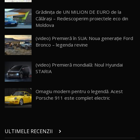
Lynk & Co 01 / Test Drive AutoBlog.MD
Grădinița de UN MILION DE EURO de la
25:19
23
Călărași – Redescoperim proiectele eco din
Moldova
ZEEKR 009: Cel mai Performant și Confortabil
(video) Premieră în SUA: Noua generaţie Ford
Van Electric Testat în Moldova / AutoBlog.MD
24
Bronco – legenda revine
26:38
Land Rover Defender OCTA Edition One: Cel
(video) Premieră mondială: Noul Hyundai
mai Exclusiv și Puternic Defender Testat în
25
32:21
Moldova
STARIA
Porsche 911 Spirit 70 / Test Drive
AutoBlog.MD
26
Omagiu modern pentru o legendă. Acest
10:57
Porsche 911 este complet electric
Test Drive: Noile modele FENDT! Cum e să
conduci un tractor?!
27
22:49
ULTIMELE RECENZII
Noul Geely Monjaro 2025! Mai ieftin și mai
dotat / Test Drive AutoBlog.MD
28