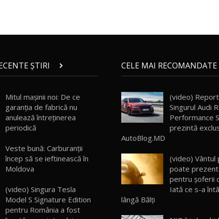
RECENTE ȘTIRI
CELE MAI RECOMANDATE 
Mitul mașinii noi: De ce
(video) Reporta
garanția de fabrică nu
Singurul Audi R
anulează întreținerea
Performance 
periodică
prezintă exclu
AutoBlog.MD
Veste bună: Carburanții
încep să se ieftinească în
(video) Vântul 
Moldova
poate prezenta
pentru şoferii d
Iată ce s-a înt
(video) Singura Tesla
lângă Bălţi
Model S Signature Edition
pentru România a fost