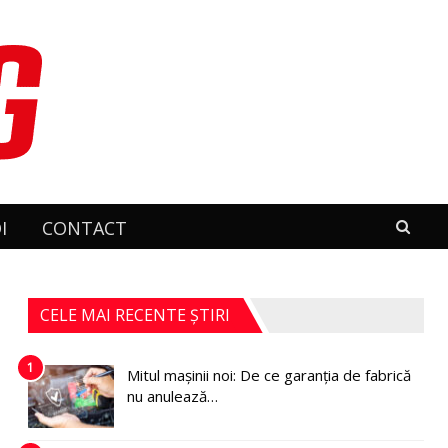
I
CONTACT
CELE MAI RECENTE ȘTIRI
1
Mitul mașinii noi: De ce garanția de fabrică
nu anulează…