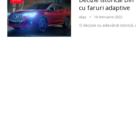
cu faruri adaptive
Alex
16 februarie 2022
O decizie cu adevărat istorică