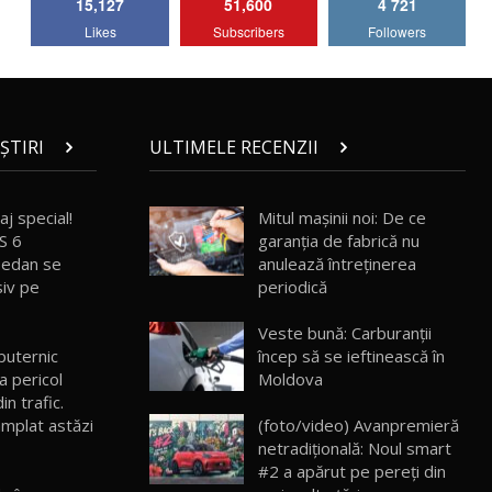
15,127
51,600
4 721
Lotus Emira Turbo SE / Test Drive
Likes
Subscribers
Followers
AutoBlog.MD
7
24:06
Noul Škoda Kodiaq RS / Test Drive
AutoBlog.MD în premieră națională
8
15:08
ȘTIRI
ULTIMELE RECENZII
Noul Geely EX2 / Test Drive AutoBlog.MD
15:22
9
j special!
Mitul mașinii noi: De ce
S 6
garanția de fabrică nu
Sedan se
anulează întreținerea
Mercedes-AMG E 53 HYBRID 4MATIC+ /
siv pe
periodică
Test Drive AutoBlog.MD
10
16:27
Veste bună: Carburanții
puternic
încep să se ieftinească în
Noul Volvo ES90 / Test Drive AutoBlog.MD
 pericol
Moldova
27:58
11
in trafic.
âmplat astăzi
(foto/video) Avanpremieră
netradițională: Noul smart
Noul MG HS / Test Drive AutoBlog.MD
16:48
12
#2 a apărut pe pereți din