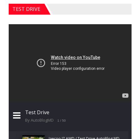
TEST DRIVE
Test Drive
By AutoBlogMD
1
/ 50
Jaecoo J7 AWD / Test Drive AutoBlog.MD