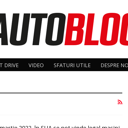
T DRIVE
VIDEO
SFATURI UTILE
DESPRE NO
n martie 2022, în SUA se pot vinde legal maşini