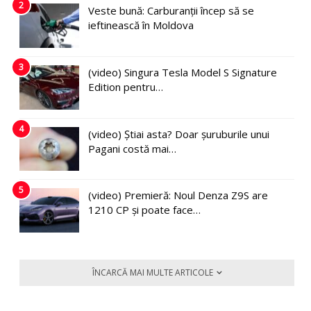
2
Veste bună: Carburanții încep să se
ieftinească în Moldova
3
(video) Singura Tesla Model S Signature
Edition pentru…
4
(video) Știai asta? Doar șuruburile unui
Pagani costă mai…
5
(video) Premieră: Noul Denza Z9S are
1210 CP și poate face…
ÎNCARCĂ MAI MULTE ARTICOLE