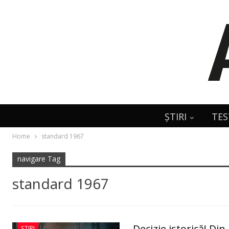
ȘTIRI
TES
Home
standard 1967
navigare Tag
standard 1967
Decizie istorică! Di
ȘTIRI