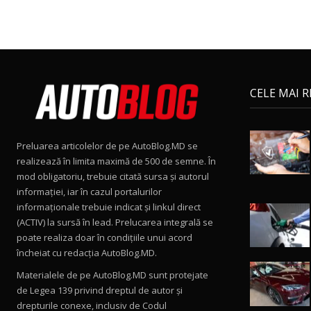
CELE MAI 
Preluarea articolelor de pe AutoBlog.MD se
realizează în limita maximă de 500 de semne. În
mod obligatoriu, trebuie citată sursa și autorul
informației, iar în cazul portalurilor
informaționale trebuie indicat și linkul direct
(ACTIV) la sursă în lead. Prelucarea integrală se
poate realiza doar în condițiile unui acord
încheiat cu redacţia AutoBlog.MD.
Materialele de pe AutoBlog.MD sunt protejate
de Legea 139 privind dreptul de autor și
drepturile conexe, inclusiv de Codul