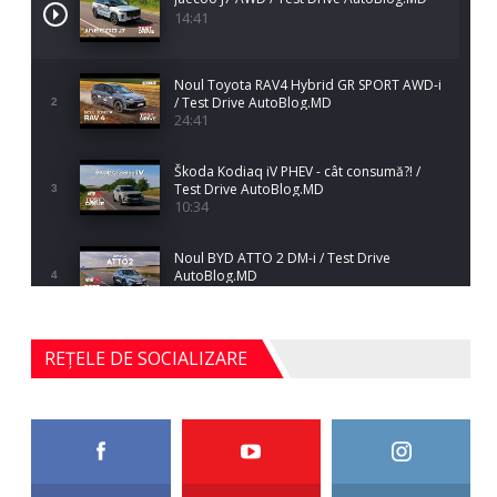
14:41
Noul Toyota RAV4 Hybrid GR SPORT AWD-i
/ Test Drive AutoBlog.MD
2
24:41
Škoda Kodiaq iV PHEV - cât consumă?! /
Test Drive AutoBlog.MD
3
10:34
Noul BYD ATTO 2 DM-i / Test Drive
AutoBlog.MD
4
17:35
Noul Mercedes-Benz S-Class facelift (S 580
REȚELE DE SOCIALIZARE
4MATIC V223) / Test Drive AutoBlog.MD
5
27:33
HAVAL H5 / Test Drive AutoBlog.MD
11:58
6