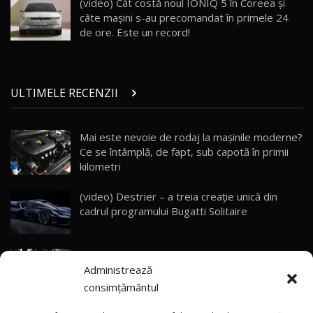
(video) Cât costă noul IONIQ 5 în Coreea şi
10:57
câte maşini s-au precomandat în primele 24
de ore. Este un record!
Test Drive: Noile modele FENDT! Cum e să
conduci un tractor?!
27
22:49
ULTIMELE RECENZII
Noul Geely Monjaro 2025! Mai ieftin și mai
dotat / Test Drive AutoBlog.MD
28
23:05
Mai este nevoie de rodaj la mașinile moderne?
Ce se întâmplă, de fapt, sub capotă în primii
ZEEKR 9X - PRIMUL TEST DRIVE ÎN ROMÂNĂ!
CUM SE CONDUCE?
29
kilometri
33:40
(video) Destrier – a treia creație unică din
Primele impresii despre BYD Seal U DM-i,
cadrul programului Bugatti Solitaire
Sealion 7 și Seal 5 DM-i / Test Drive
30
10:58
AutoBlog.MD
(video) SRT prezintă tehnologia eBoost Air
Noua Toyota Corolla Cross facelift / Test Drive
Administrează
care elimină decalajul turbo
AutoBlog.MD
31
13:56
consimțământul