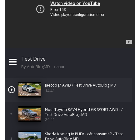
Test Drive
By AutoBlogMD
1
/ 300
Jaecoo J7 AWD / Test Drive AutoBlog.MD
14:41
Noul Toyota RAV4 Hybrid GR SPORT AWD-i /
Test Drive AutoBlog.MD
2
24:41
Škoda Kodiaq iV PHEV - cât consumă?! / Test
Drive AutoBlog.MD
3