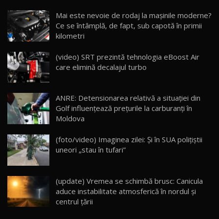
Noua Mazda CX-5 / Test Drive AutoBlog.MD
Mai este nevoie de rodaj la mașinile moderne?
14:37
15
Ce se întâmplă, de fapt, sub capotă în primii
kilometri
Cum merge? Škoda Octavia 4×4 DSG facelift //
AutoBlogMD
(video) SRT prezintă tehnologia eBoost Air
16
13:10
care elimină decalajul turbo
Lotus Eletre R / Test Drive AutoBlog.MD
20:06
17
ANRE: Detensionarea relativă a situației din
Golf influențează prețurile la carburanți în
Moldova
Va fi modelul nr.1 BYD în Moldova? BYD Seal U
DM-i / Test Drive AutoBlog.MD
18
(foto/video) Imaginea zilei: Și în SUA polițiștii
30:08
uneori „stau în tufari”
Noul Geely EX5 EM-i care a cucerit Moldova
înainte să ajungă în showroom / Test Drive
19
23:36
AutoBlog.MD
(update) Vremea se schimbă brusc: Canicula
aduce instabilitate atmosferică în nordul și
Noul ZEEKR 7X / Test Drive AutoBlog.MD
centrul țării
29:08
20