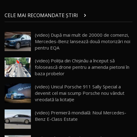
Micul BYD Dolphin Surf / Test Drive
CELE MAI RECOMANDATE ȘTIRI
AutoBlog.MD
21
16:59
(video) După mai mult de 20000 de comenzi,
Noua Mazda 6e / Test Drive AutoBlog.MD
Mercedes-Benz lansează două motorizări noi
26:59
22
pentru EQA
Lynk & Co 01 / Test Drive AutoBlog.MD
(video) Poliţia din Chişinău a început să
25:19
23
folosească drone pentru a amenda pietonii în
baza probelor
ZEEKR 009: Cel mai Performant și Confortabil
(video) Unicul Porsche 911 Sally Special a
Van Electric Testat în Moldova / AutoBlog.MD
24
devenit cel mai scump Porsche nou vândut
26:38
vreodată la licitaţie
Land Rover Defender OCTA Edition One: Cel
(video) Premieră mondială: Noul Mercedes-
mai Exclusiv și Puternic Defender Testat în
25
32:21
Moldova
Benz E-Class Estate
Porsche 911 Spirit 70 / Test Drive
AutoBlog.MD
26