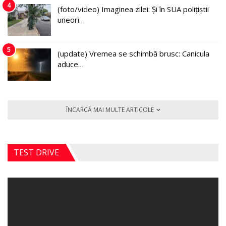
4
(foto/video) Imaginea zilei: Și în SUA polițiștii
uneori…
5
(update) Vremea se schimbă brusc: Canicula
aduce…
ÎNCARCĂ MAI MULTE ARTICOLE
TEST DRIVE