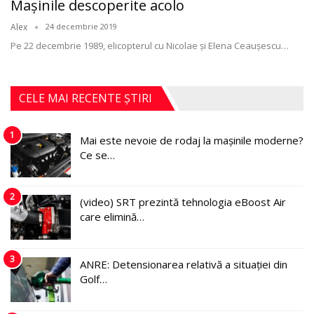
Maşinile descoperite acolo
Alex
24 decembrie 2019
Pe 22 decembrie 1989, elicopterul cu Nicolae şi Elena Ceauşescu
…
CELE MAI RECENTE ȘTIRI
1
Mai este nevoie de rodaj la mașinile moderne?
Ce se…
2
(video) SRT prezintă tehnologia eBoost Air
care elimină…
3
ANRE: Detensionarea relativă a situației din
Golf…