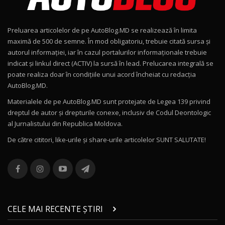
Noul Geely EX2 / Test Drive AutoBlog.MD
15:22
9
Preluarea articolelor de pe AutoBlog.MD se realizează în limita
Mercedes-AMG E 53 HYBRID 4MATIC+ / Test
maximă de 500 de semne. În mod obligatoriu, trebuie citată sursa și
Drive AutoBlog.MD
10
autorul informației, iar în cazul portalurilor informaționale trebuie
16:27
indicat și linkul direct (ACTIV) la sursă în lead. Prelucarea integrală se
poate realiza doar în condițiile unui acord încheiat cu redacţia
Noul Volvo ES90 / Test Drive AutoBlog.MD
AutoBlog.MD.
27:58
11
Materialele de pe AutoBlog.MD sunt protejate de Legea 139 privind
dreptul de autor și drepturile conexe, inclusiv de Codul Deontologic
Noul MG HS / Test Drive AutoBlog.MD
al Jurnalistului din Republica Moldova.
16:48
12
De către cititori, like-urile şi share-urile articolelor SUNT SALUTATE!
ROX 01: Test drive cu noul SUV chinezesc care
combină aventura cu luxul / AutoBlog.MD
13
36:08
ZEEKR 9X în Moldova: Am condus gigantul
chinez care face lumea să se întoarcă după el
14
CELE MAI RECENTE ȘTIRI
17:27
/ AutoBlog.MD