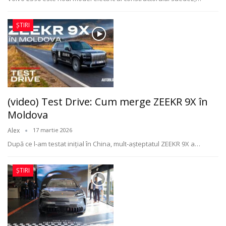
ȘTIRI
(video) Test Drive: Cum merge ZEEKR 9X în
Moldova
Alex
17 martie 2026
După ce l-am testat inițial în China, mult-așteptatul ZEEKR 9X a
…
ȘTIRI