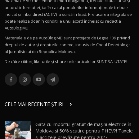
maximă de 500 de semne. În mod obligatoriu, trebuie citată sursa și
Drive AutoBlog.MD
10
autorul informației, iar în cazul portalurilor informaționale trebuie
16:27
indicat și linkul direct (ACTIV) la sursă în lead. Prelucarea integrală se
poate realiza doar în condițiile unui acord încheiat cu redacţia
Noul Volvo ES90 / Test Drive AutoBlog.MD
AutoBlog.MD.
27:58
11
Materialele de pe AutoBlog.MD sunt protejate de Legea 139 privind
dreptul de autor și drepturile conexe, inclusiv de Codul Deontologic
Noul MG HS / Test Drive AutoBlog.MD
al Jurnalistului din Republica Moldova.
16:48
12
De către cititori, like-urile şi share-urile articolelor SUNT SALUTATE!
ROX 01: Test drive cu noul SUV chinezesc care
combină aventura cu luxul / AutoBlog.MD
13
36:08
ZEEKR 9X în Moldova: Am condus gigantul
chinez care face lumea să se întoarcă după el
14
CELE MAI RECENTE ȘTIRI
17:27
/ AutoBlog.MD
Noua Mazda CX-5 / Test Drive AutoBlog.MD
Gata cu importul gratuit de mașini electrice în
14:37
15
Moldova și 50% scutire pentru PHEV?! Taxele
și accizele prevăzute pentru 2027