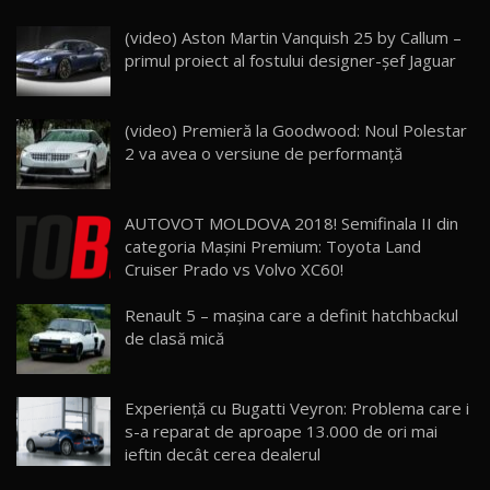
(video) Aston Martin Vanquish 25 by Callum –
Noua Mazda 6e / Test Drive AutoBlog.MD
primul proiect al fostului designer-șef Jaguar
26:59
22
Lynk & Co 01 / Test Drive AutoBlog.MD
(video) Premieră la Goodwood: Noul Polestar
25:19
23
2 va avea o versiune de performanță
ZEEKR 009: Cel mai Performant și Confortabil
AUTOVOT MOLDOVA 2018! Semifinala II din
Van Electric Testat în Moldova / AutoBlog.MD
24
categoria Maşini Premium: Toyota Land
26:38
Cruiser Prado vs Volvo XC60!
Land Rover Defender OCTA Edition One: Cel
Renault 5 – mașina care a definit hatchbackul
mai Exclusiv și Puternic Defender Testat în
25
32:21
Moldova
de clasă mică
Porsche 911 Spirit 70 / Test Drive
AutoBlog.MD
26
Experiență cu Bugatti Veyron: Problema care i
10:57
s-a reparat de aproape 13.000 de ori mai
ieftin decât cerea dealerul
Test Drive: Noile modele FENDT! Cum e să
conduci un tractor?!
27