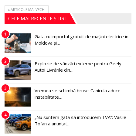
ARTICOLE MAI VECHI
CELE MAI RECENTE ȘTIRI
1
Gata cu importul gratuit de mașini electrice în
Moldova și…
2
Explozie de vânzări externe pentru Geely
Auto! Livrările din…
3
Vremea se schimbă brusc: Canicula aduce
instabilitate…
4
„Nu suntem gata să introducem TVA”: Vasile
Tofan a anunțat…