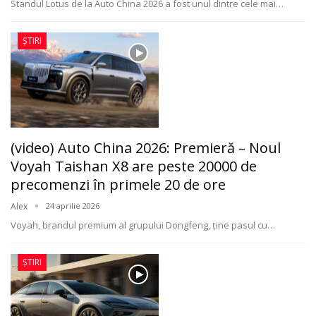
Standul Lotus de la Auto China 2026 a fost unul dintre cele mai
…
ȘTIRI
(video) Auto China 2026: Premieră – Noul
Voyah Taishan X8 are peste 20000 de
precomenzi în primele 20 de ore
Alex
24 aprilie 2026
Voyah, brandul premium al grupului Dongfeng, ține pasul cu
…
ȘTIRI