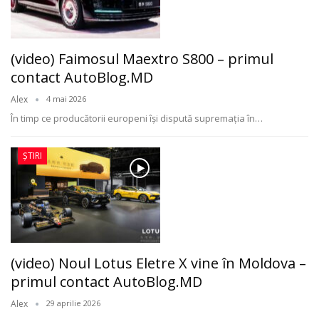
(video) Faimosul Maextro S800 – primul
contact AutoBlog.MD
Alex
4 mai 2026
În timp ce producătorii europeni își dispută supremația în
…
ȘTIRI
(video) Noul Lotus Eletre X vine în Moldova –
primul contact AutoBlog.MD
Alex
29 aprilie 2026