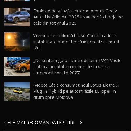
Cum merge? Škoda Octavia 4×4 DSG facelift //
AutoBlogMD
Explozie de vânzări externe pentru Geely
16
13:10
Auto! Livrările din 2026 le-au depășit deja pe
cele din tot anul 2025
Lotus Eletre R / Test Drive AutoBlog.MD
20:06
17
Vremea se schimbă brusc: Canicula aduce
instabilitate atmosferică în nordul și centrul
țării
Va fi modelul nr.1 BYD în Moldova? BYD Seal U
DM-i / Test Drive AutoBlog.MD
18
„Nu suntem gata să introducem TVA”: Vasile
30:08
Tofan a anunțat propuneri de taxare a
automobilelor din 2027
Noul Geely EX5 EM-i care a cucerit Moldova
înainte să ajungă în showroom / Test Drive
19
23:36
AutoBlog.MD
(video) Cât a consumat noul Lotus Eletre X
Plug-in Hybrid pe autostrăzile Europei, în
Noul ZEEKR 7X / Test Drive AutoBlog.MD
drum spre Moldova
29:08
20
Micul BYD Dolphin Surf / Test Drive
CELE MAI RECOMANDATE ȘTIRI
AutoBlog.MD
21
16:59