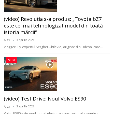
(video) Revoluția s-a produs: „Toyota bZ7
este cel mai tehnologizat model din toată
istoria mărcii”
Alex
3 aprilie 2026
Vloggerul și expertul Serghei Ghilevici, originar din Odesa, care
…
ȘTIRI
(video) Test Drive: Noul Volvo ES90
Alex
2 aprilie 2026
Volvo ES90 este noul model electric al constructorului suedez,
…