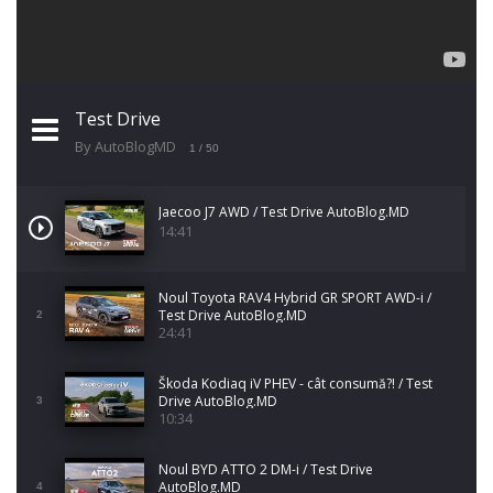
Test Drive
By AutoBlogMD
1
/ 50
Jaecoo J7 AWD / Test Drive AutoBlog.MD
14:41
Noul Toyota RAV4 Hybrid GR SPORT AWD-i /
Test Drive AutoBlog.MD
2
24:41
Škoda Kodiaq iV PHEV - cât consumă?! / Test
Drive AutoBlog.MD
3
10:34
Noul BYD ATTO 2 DM-i / Test Drive
AutoBlog.MD
4