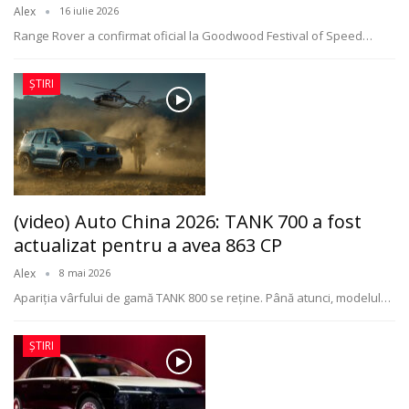
Alex
16 iulie 2026
Range Rover a confirmat oficial la Goodwood Festival of Speed
…
ȘTIRI
(video) Auto China 2026: TANK 700 a fost
actualizat pentru a avea 863 CP
Alex
8 mai 2026
Apariția vârfului de gamă TANK 800 se reține. Până atunci, modelul
…
ȘTIRI