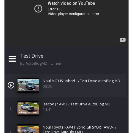
Test Drive
By AutoBlogMD
1
/ 300
Noul MG HS Hybrid+ / Test Drive AutoBlog.MD
08:36
Jaecoo J7 AWD / Test Drive AutoBlog.MD
14:41
2
Noul Toyota RAV4 Hybrid GR SPORT AWD-i /
Test Drive AutoBlog.MD
3