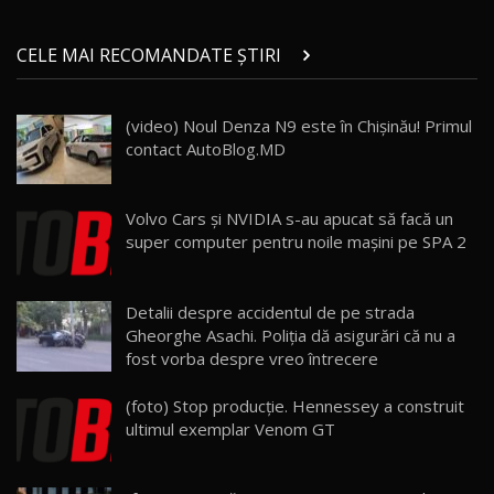
Noul ZEEKR 7X / Test Drive AutoBlog.MD
CELE MAI RECOMANDATE ȘTIRI
29:08
21
(video) Noul Denza N9 este în Chișinău! Primul
Micul BYD Dolphin Surf / Test Drive
contact AutoBlog.MD
AutoBlog.MD
22
16:59
Noua Mazda 6e / Test Drive AutoBlog.MD
Volvo Cars şi NVIDIA s-au apucat să facă un
26:59
23
super computer pentru noile maşini pe SPA 2
Lynk & Co 01 / Test Drive AutoBlog.MD
Detalii despre accidentul de pe strada
25:19
24
Gheorghe Asachi. Poliţia dă asigurări că nu a
fost vorba despre vreo întrecere
ZEEKR 009: Cel mai Performant și Confortabil
(foto) Stop producţie. Hennessey a construit
Van Electric Testat în Moldova / AutoBlog.MD
25
26:38
ultimul exemplar Venom GT
Land Rover Defender OCTA Edition One: Cel
mai Exclusiv și Puternic Defender Testat în
26