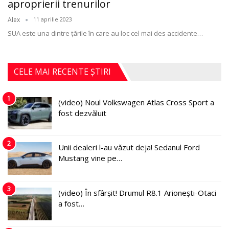
aproprierii trenurilor
Alex
11 aprilie 2023
SUA este una dintre ţările în care au loc cel mai des accidente
…
CELE MAI RECENTE ȘTIRI
1
(video) Noul Volkswagen Atlas Cross Sport a
fost dezvăluit
2
Unii dealeri l-au văzut deja! Sedanul Ford
Mustang vine pe…
3
(video) În sfârșit! Drumul R8.1 Arionești-Otaci
a fost…