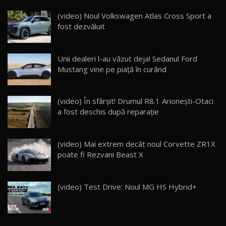
ZEEKR 9X în Moldova: Am condus gigantul
(video) Noul Volkswagen Atlas Cross Sport a
chinez care face lumea să se întoarcă după el
15
fost dezvăluit
17:27
/ AutoBlog.MD
Noua Mazda CX-5 / Test Drive AutoBlog.MD
Unii dealeri l-au văzut deja! Sedanul Ford
14:37
16
Mustang vine pe piață în curând
Cum merge? Škoda Octavia 4×4 DSG facelift //
AutoBlogMD
17
(video) În sfârșit! Drumul R8.1 Arionești-Otaci
13:10
a fost deschis după reparație
Lotus Eletre R / Test Drive AutoBlog.MD
20:06
18
(video) Mai extrem decât noul Corvette ZR1X
poate fi Rezvani Beast X
Va fi modelul nr.1 BYD în Moldova? BYD Seal U
DM-i / Test Drive AutoBlog.MD
19
30:08
(video) Test Drive: Noul MG HS Hybrid+
Noul Geely EX5 EM-i care a cucerit Moldova
înainte să ajungă în showroom / Test Drive
20
23:36
AutoBlog.MD