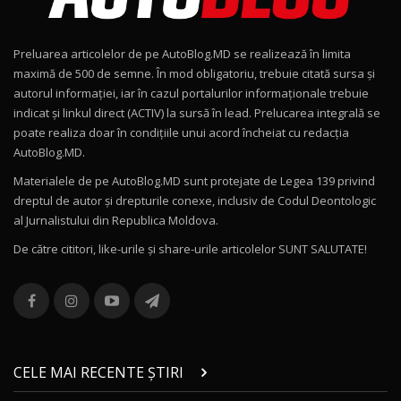
Noul Škoda Kodiaq RS / Test Drive
AutoBlog.MD în premieră națională
9
15:08
Preluarea articolelor de pe AutoBlog.MD se realizează în limita
Noul Geely EX2 / Test Drive AutoBlog.MD
maximă de 500 de semne. În mod obligatoriu, trebuie citată sursa și
15:22
10
autorul informației, iar în cazul portalurilor informaționale trebuie
indicat și linkul direct (ACTIV) la sursă în lead. Prelucarea integrală se
poate realiza doar în condițiile unui acord încheiat cu redacţia
Mercedes-AMG E 53 HYBRID 4MATIC+ / Test
AutoBlog.MD.
Drive AutoBlog.MD
11
16:27
Materialele de pe AutoBlog.MD sunt protejate de Legea 139 privind
dreptul de autor și drepturile conexe, inclusiv de Codul Deontologic
Noul Volvo ES90 / Test Drive AutoBlog.MD
al Jurnalistului din Republica Moldova.
27:58
12
De către cititori, like-urile şi share-urile articolelor SUNT SALUTATE!
Noul MG HS / Test Drive AutoBlog.MD
16:48
13
ROX 01: Test drive cu noul SUV chinezesc care
combină aventura cu luxul / AutoBlog.MD
14
CELE MAI RECENTE ȘTIRI
36:08