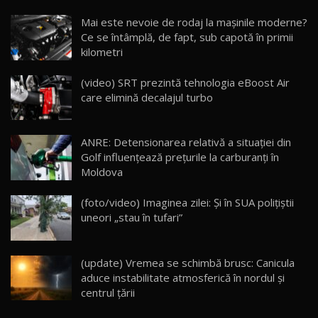
Noua Mazda CX-5 / Test Drive AutoBlog.MD
Mai este nevoie de rodaj la mașinile moderne?
14:37
15
Ce se întâmplă, de fapt, sub capotă în primii
kilometri
Cum merge? Škoda Octavia 4×4 DSG facelift //
AutoBlogMD
(video) SRT prezintă tehnologia eBoost Air
16
13:10
care elimină decalajul turbo
Lotus Eletre R / Test Drive AutoBlog.MD
20:06
17
ANRE: Detensionarea relativă a situației din
Golf influențează prețurile la carburanți în
Moldova
Va fi modelul nr.1 BYD în Moldova? BYD Seal U
DM-i / Test Drive AutoBlog.MD
18
(foto/video) Imaginea zilei: Și în SUA polițiștii
30:08
uneori „stau în tufari”
Noul Geely EX5 EM-i care a cucerit Moldova
înainte să ajungă în showroom / Test Drive
19
23:36
AutoBlog.MD
(update) Vremea se schimbă brusc: Canicula
aduce instabilitate atmosferică în nordul și
Noul ZEEKR 7X / Test Drive AutoBlog.MD
centrul țării
29:08
20