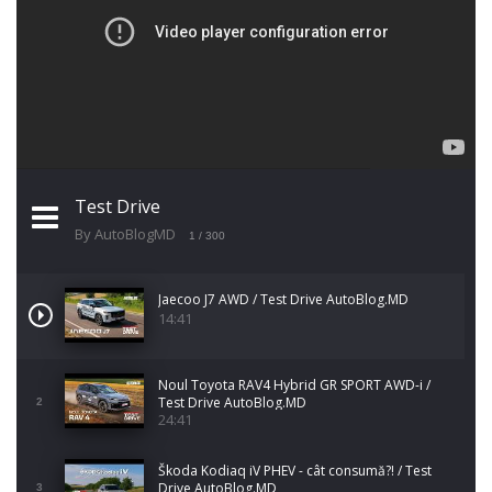
Test Drive
By AutoBlogMD
1
/ 300
Jaecoo J7 AWD / Test Drive AutoBlog.MD
14:41
Noul Toyota RAV4 Hybrid GR SPORT AWD-i /
Test Drive AutoBlog.MD
2
24:41
Škoda Kodiaq iV PHEV - cât consumă?! / Test
Drive AutoBlog.MD
3