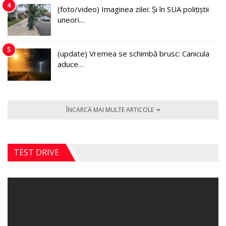
4
(foto/video) Imaginea zilei: Și în SUA polițiștii
uneori…
5
(update) Vremea se schimbă brusc: Canicula
aduce…
ÎNCARCĂ MAI MULTE ARTICOLE
TEST DRIVE