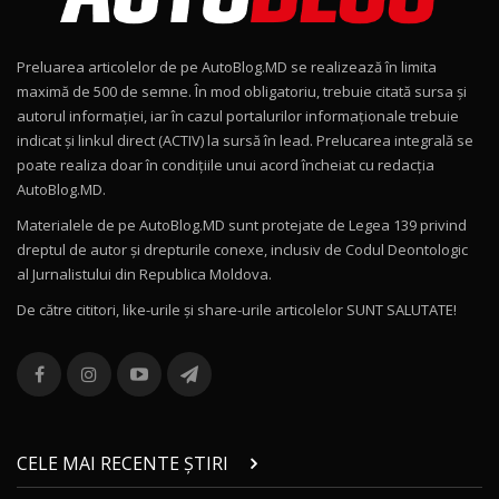
Noul Geely EX2 / Test Drive AutoBlog.MD
15:22
9
Preluarea articolelor de pe AutoBlog.MD se realizează în limita
Mercedes-AMG E 53 HYBRID 4MATIC+ / Test
maximă de 500 de semne. În mod obligatoriu, trebuie citată sursa și
Drive AutoBlog.MD
10
autorul informației, iar în cazul portalurilor informaționale trebuie
16:27
indicat și linkul direct (ACTIV) la sursă în lead. Prelucarea integrală se
poate realiza doar în condițiile unui acord încheiat cu redacţia
Noul Volvo ES90 / Test Drive AutoBlog.MD
AutoBlog.MD.
27:58
11
Materialele de pe AutoBlog.MD sunt protejate de Legea 139 privind
dreptul de autor și drepturile conexe, inclusiv de Codul Deontologic
Noul MG HS / Test Drive AutoBlog.MD
al Jurnalistului din Republica Moldova.
16:48
12
De către cititori, like-urile şi share-urile articolelor SUNT SALUTATE!
ROX 01: Test drive cu noul SUV chinezesc care
combină aventura cu luxul / AutoBlog.MD
13
36:08
ZEEKR 9X în Moldova: Am condus gigantul
chinez care face lumea să se întoarcă după el
14
CELE MAI RECENTE ȘTIRI
17:27
/ AutoBlog.MD