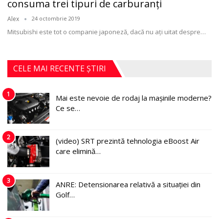
consuma trei tipuri de carburanţi
Alex
24 octombrie 2019
Mitsubishi este tot o companie japoneză, dacă nu aţi uitat despre
…
CELE MAI RECENTE ȘTIRI
1
Mai este nevoie de rodaj la mașinile moderne?
Ce se…
2
(video) SRT prezintă tehnologia eBoost Air
care elimină…
3
ANRE: Detensionarea relativă a situației din
Golf…