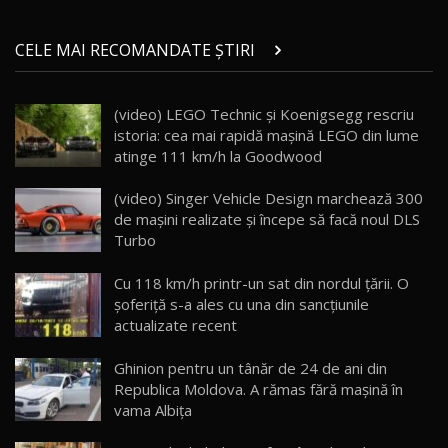
Micul BYD Dolphin Surf / Test Drive
CELE MAI RECOMANDATE ȘTIRI
AutoBlog.MD
21
16:59
(video) LEGO Technic și Koenigsegg rescriu
Noua Mazda 6e / Test Drive AutoBlog.MD
istoria: cea mai rapidă mașină LEGO din lume
26:59
22
atinge 111 km/h la Goodwood
Lynk & Co 01 / Test Drive AutoBlog.MD
(video) Singer Vehicle Design marchează 300
25:19
23
de mașini realizate și începe să facă noul DLS
Turbo
ZEEKR 009: Cel mai Performant și Confortabil
Cu 118 km/h printr-un sat din nordul țării. O
Van Electric Testat în Moldova / AutoBlog.MD
24
şoferiţă s-a ales cu una din sancțiunile
26:38
actualizate recent
Land Rover Defender OCTA Edition One: Cel
Ghinion pentru un tânăr de 24 de ani din
mai Exclusiv și Puternic Defender Testat în
25
32:21
Moldova
Republica Moldova. A rămas fără maşină în
vama Albița
Porsche 911 Spirit 70 / Test Drive
AutoBlog.MD
26