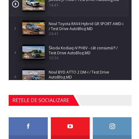
14:41
Noul Toyota RAV4 Hybrid GR SPORT AWD-i
/ Test Drive AutoBlog.MD
2
24:41
Škoda Kodiaq iV PHEV - cât consumă?! /
Test Drive AutoBlog.MD
3
10:34
Noul BYD ATTO 2 DM-i / Test Drive
AutoBlog.MD
4
17:35
Noul Mercedes-Benz S-Class facelift (S 580
REȚELE DE SOCIALIZARE
4MATIC V223) / Test Drive AutoBlog.MD
5
27:33
HAVAL H5 / Test Drive AutoBlog.MD
11:58
6