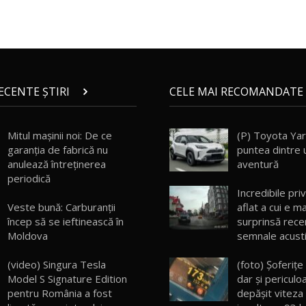
RECENTE ȘTIRI
CELE MAI RECOMANDATE 
Mitul mașinii noi: De ce
(P) Toyota Yar
garanția de fabrică nu
puntea dintre 
anulează întreținerea
aventură
periodică
Incredibile privi
Veste bună: Carburanții
aflat a cui e m
încep să se ieftinească în
surprinsă recen
Moldova
semnale acusti
(video) Singura Tesla
(foto) Şoferiţe
Model S Signature Edition
dar şi periculo
pentru România a fost
depăşit viteza