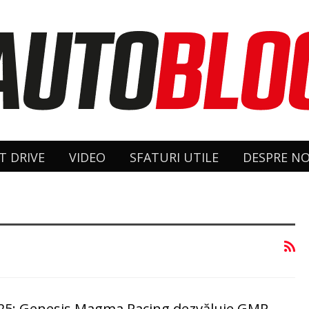
T DRIVE
VIDEO
SFATURI UTILE
DESPRE NO
025: Genesis Magma Racing dezvăluie GMR-