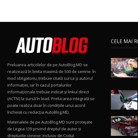
CELE MAI 
Preluarea articolelor de pe AutoBlog.MD se
realizează în limita maximă de 500 de semne. În
mod obligatoriu, trebuie citată sursa și autorul
informației, iar în cazul portalurilor
informaționale trebuie indicat și linkul direct
(ACTIV) la sursă în lead. Prelucarea integrală se
poate realiza doar în condițiile unui acord
încheiat cu redacţia AutoBlog.MD.
Materialele de pe AutoBlog.MD sunt protejate
de Legea 139 privind dreptul de autor și
drepturile conexe, inclusiv de Codul