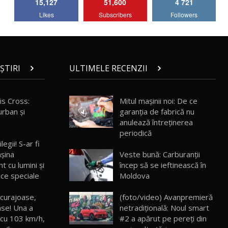
15,127
51,600
4 721
Lotus Emira Turbo SE / Test Drive
Likes
Subscribers
Followers
AutoBlog.MD
7
24:06
Noul Škoda Kodiaq RS / Test Drive
AutoBlog.MD în premieră națională
8
15:08
ȘTIRI
ULTIMELE RECENZII
Noul Geely EX2 / Test Drive AutoBlog.MD
15:22
9
is Cross:
Mitul mașinii noi: De ce
urban și
garanția de fabrică nu
anulează întreținerea
Mercedes-AMG E 53 HYBRID 4MATIC+ /
periodică
Test Drive AutoBlog.MD
10
legii! S-ar fi
16:27
Veste bună: Carburanții
așina
încep să se ieftinească în
t cu lumini și
Noul Volvo ES90 / Test Drive AutoBlog.MD
Moldova
ce speciale
27:58
11
 curajoase,
(foto/video) Avanpremieră
ase! Una a
netradițională: Noul smart
Noul MG HS / Test Drive AutoBlog.MD
16:48
12
 cu 103 km/h,
#2 a apărut pe pereți din