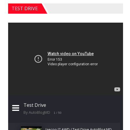
TEST DRIVE
Test Drive
By AutoBlogMD
1
/ 50
Jaecoo J7 AWD / Test Drive AutoBlog.MD