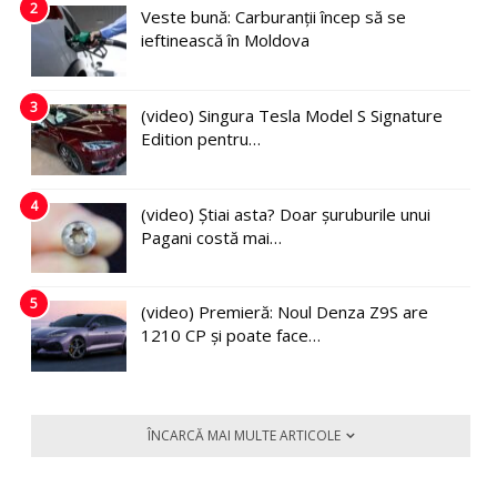
2
Veste bună: Carburanții încep să se
ieftinească în Moldova
3
(video) Singura Tesla Model S Signature
Edition pentru…
4
(video) Știai asta? Doar șuruburile unui
Pagani costă mai…
5
(video) Premieră: Noul Denza Z9S are
1210 CP și poate face…
ÎNCARCĂ MAI MULTE ARTICOLE