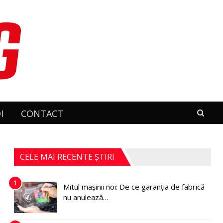
I
CONTACT
CELE MAI RECENTE ȘTIRI
1
Mitul mașinii noi: De ce garanția de fabrică
nu anulează…