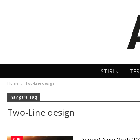
ȘTIRI
TES
Home
Two-Line design
navigare Tag
Two-Line design
(video) New York 2
ȘTIRI