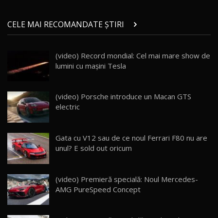
Micul BYD Dolphin Surf / Test Drive
CELE MAI RECOMANDATE ȘTIRI
AutoBlog.MD
21
16:59
(video) Record mondial: Cel mai mare show de
Noua Mazda 6e / Test Drive AutoBlog.MD
lumini cu mașini Tesla
26:59
22
Lynk & Co 01 / Test Drive AutoBlog.MD
(video) Porsche introduce un Macan GTS
25:19
23
electric
ZEEKR 009: Cel mai Performant și Confortabil
Gata cu V12 sau de ce noul Ferrari F80 nu are
Van Electric Testat în Moldova / AutoBlog.MD
24
unul? E sold out oricum
26:38
Land Rover Defender OCTA Edition One: Cel
(video) Premieră specială: Noul Mercedes-
mai Exclusiv și Puternic Defender Testat în
25
32:21
Moldova
AMG PureSpeed Concept
Porsche 911 Spirit 70 / Test Drive
AutoBlog.MD
26