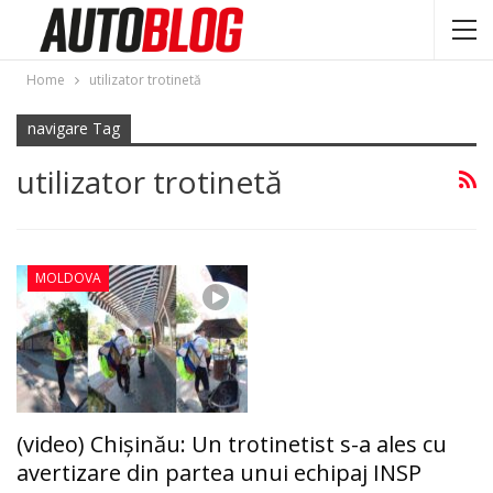
Home
utilizator trotinetă
navigare Tag
utilizator trotinetă
MOLDOVA
(video) Chişinău: Un trotinetist s-a ales cu
avertizare din partea unui echipaj INSP