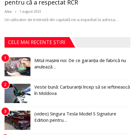
pentru că a respectat RCR
Alex
1 august 2023
Un utilizator de trotinetă din capitală ne-a expediat la adresa
…
CELE MAI RECENTE ȘTIRI
1
Mitul mașinii noi: De ce garanția de fabrică nu
anulează…
2
Veste bună: Carburanții încep să se ieftinească
în Moldova
3
(video) Singura Tesla Model S Signature
Edition pentru…