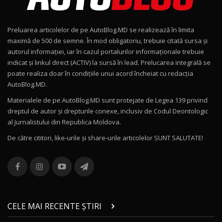
Noul Geely EX2 / Test Drive AutoBlog.MD
15:22
9
Preluarea articolelor de pe AutoBlog.MD se realizează în limita
Mercedes-AMG E 53 HYBRID 4MATIC+ / Test
maximă de 500 de semne. În mod obligatoriu, trebuie citată sursa și
Drive AutoBlog.MD
10
autorul informației, iar în cazul portalurilor informaționale trebuie
16:27
indicat și linkul direct (ACTIV) la sursă în lead. Prelucarea integrală se
poate realiza doar în condițiile unui acord încheiat cu redacţia
Noul Volvo ES90 / Test Drive AutoBlog.MD
AutoBlog.MD.
27:58
11
Materialele de pe AutoBlog.MD sunt protejate de Legea 139 privind
dreptul de autor și drepturile conexe, inclusiv de Codul Deontologic
Noul MG HS / Test Drive AutoBlog.MD
al Jurnalistului din Republica Moldova.
16:48
12
De către cititori, like-urile şi share-urile articolelor SUNT SALUTATE!
ROX 01: Test drive cu noul SUV chinezesc care
combină aventura cu luxul / AutoBlog.MD
13
36:08
ZEEKR 9X în Moldova: Am condus gigantul
chinez care face lumea să se întoarcă după el
14
CELE MAI RECENTE ȘTIRI
17:27
/ AutoBlog.MD