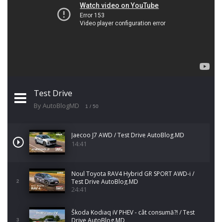
Test Drive
By AutoBlogMD
1
/ 50
Jaecoo J7 AWD / Test Drive AutoBlog.MD
14:41
Noul Toyota RAV4 Hybrid GR SPORT AWD-i /
Test Drive AutoBlog.MD
2
24:41
Škoda Kodiaq iV PHEV - cât consumă?! / Test
Drive AutoBlog.MD
3