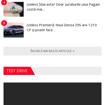
4
(video) Știai asta? Doar șuruburile unui Pagani
costă mai…
5
(video) Premieră: Noul Denza Z9S are 1210
CP și poate face…
ÎNCARCĂ MAI MULTE ARTICOLE
TEST DRIVE