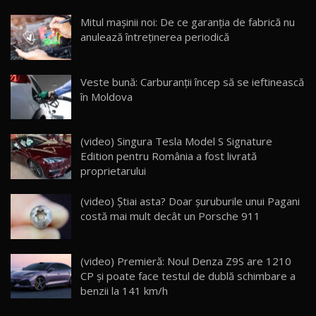
Noua Mazda CX-5 / Test Drive AutoBlog.MD
Mitul mașinii noi: De ce garanția de fabrică nu
14:37
15
anulează întreținerea periodică
Cum merge? Škoda Octavia 4×4 DSG facelift //
AutoBlogMD
Veste bună: Carburanții încep să se ieftinească
16
13:10
în Moldova
Lotus Eletre R / Test Drive AutoBlog.MD
20:06
17
(video) Singura Tesla Model S Signature
Edition pentru România a fost livrată
proprietarului
Va fi modelul nr.1 BYD în Moldova? BYD Seal U
DM-i / Test Drive AutoBlog.MD
18
(video) Știai asta? Doar șuruburile unui Pagani
30:08
costă mai mult decât un Porsche 911
Noul Geely EX5 EM-i care a cucerit Moldova
înainte să ajungă în showroom / Test Drive
19
23:36
AutoBlog.MD
(video) Premieră: Noul Denza Z9S are 1210
CP și poate face testul de dublă schimbare a
Noul ZEEKR 7X / Test Drive AutoBlog.MD
benzii la 141 km/h
29:08
20